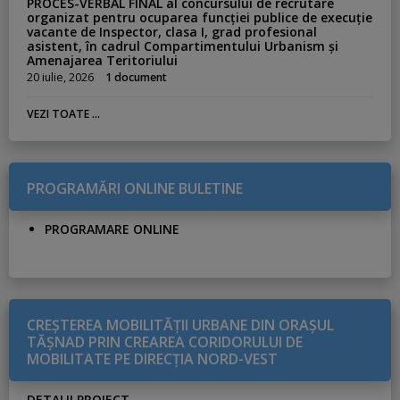
PROCES-VERBAL FINAL al concursului de recrutare
organizat pentru ocuparea funcției publice de execuție
vacante de Inspector, clasa I, grad profesional
asistent, în cadrul Compartimentului Urbanism și
Amenajarea Teritoriului
20 iulie, 2026
1 document
VEZI TOATE ...
PROGRAMĂRI ONLINE BULETINE
PROGRAMARE ONLINE
CREŞTEREA MOBILITĂŢII URBANE DIN ORAŞUL
TĂŞNAD PRIN CREAREA CORIDORULUI DE
MOBILITATE PE DIRECŢIA NORD-VEST
DETALII PROIECT