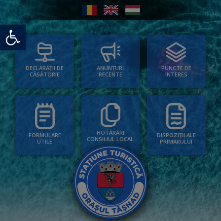
Deschide bara de unelte
PUNCTE DE
ANUNȚURI
DECLARAȚII DE
INTERES
RECENTE
CĂSĂTORIE
HOTĂRÂRI
FORMULARE
DISPOZIȚII ALE
CONSILIUL LOCAL
UTILE
PRIMARULUI