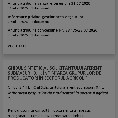
Anunț atribuire vânzare teren din 31.07.2026
31 iulie, 2026
1 document
Informare privind gestionarea deșeurilor
29 iulie, 2026
1 document
Anunț atribuire concesiune Nr. 33.175/23.07.2026
23 iulie, 2026
1 document
VEZI TOATE ...
GHIDUL SINTETIC AL SOLICITANTULUI AFERENT
SUBMĂSURII 9.1 „ ÎNFIINȚAREA GRUPURILOR DE
PRODUCĂTORI ÎN SECTORUL AGRICOL ”
Ghidul SINTETIC al Solicitantului aferent submăsurii 9.1
„
Înființarea grupurilor de producători în sectorul agricol
”.
Pentru uşurinţa consultării documentului mai sus
menţionat, puteţi accesa următoarele link-uri: