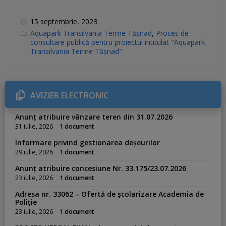
15 septembrie, 2023
C
Aquapark Transilvania Terme Tășnad
,
Proces de
a
consultare publică pentru proiectul intitulat "Aquapark
t
Transilvania Terme Tășnad"
e
g
o
r
i
e
AVIZIER ELECTRONIC
s
:
Anunț atribuire vânzare teren din 31.07.2026
31 iulie, 2026
1 document
Informare privind gestionarea deșeurilor
29 iulie, 2026
1 document
Anunț atribuire concesiune Nr. 33.175/23.07.2026
23 iulie, 2026
1 document
Adresa nr. 33062 – Ofertă de școlarizare Academia de
Poliție
23 iulie, 2026
1 document