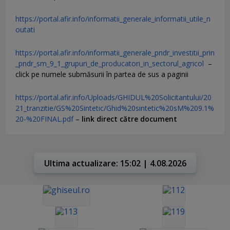
https://portal.afir.info/informatii_generale_informatii_utile_n
outati
https://portal.afir.info/informatii_generale_pndr_investitii_prin
_pndr_sm_9_1_grupuri_de_producatori_in_sectorul_agricol
–
click pe numele submăsurii în partea de sus a paginii
https://portal.afir.info/Uploads/GHIDUL%20Solicitantului/20
21_tranzitie/GS%20Sintetic/Ghid%20sintetic%20sM%209.1%
20-%20FINAL.pdf
–
link direct către document
Ultima actualizare: 15:02 | 4.08.2026