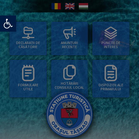
Deschide bara de unelte
PUNCTE DE
ANUNȚURI
DECLARAȚII DE
INTERES
RECENTE
CĂSĂTORIE
HOTĂRÂRI
FORMULARE
DISPOZIȚII ALE
CONSILIUL LOCAL
UTILE
PRIMARULUI