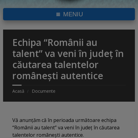
MENIU
Echipa “Românii au
talent” va veni în judeţ în
căutarea talentelor
româneşti autentice
Acasă
Documente
Vă anunţăm că în perioada următoare echipa
“Românii au talent” va veni în judeţ în căutarea
talentelor româneşti autentice.