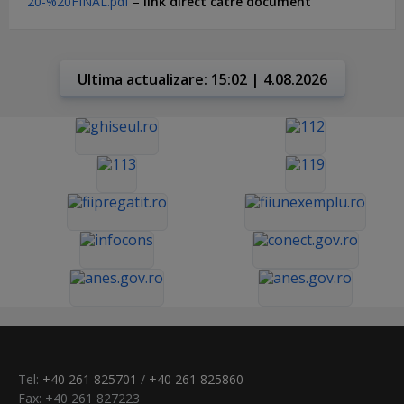
20-%20FINAL.pdf
–
link direct către document
Ultima actualizare: 15:02 | 4.08.2026
Tel:
+40 261 825701
/
+40 261 825860
Fax: +40 261 827223