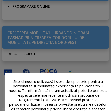
PROGRAMARE ONLINE
CREŞTEREA MOBILITĂŢII URBANE DIN ORAŞUL
TĂŞNAD PRIN CREAREA CORIDORULUI DE
MOBILITATE PE DIRECŢIA NORD-VEST
DETALII PROIECT
Site-ul nostru utilizează fişiere de tip cookie pentru a
personaliza și îmbunătăți experiența ta pe Website-ul
nostru. Te informăm că ne-am actualizat politicile pentru a
respecta cele mai recente modificări propuse de
Regulamentul (UE) 2016/679 privind protecția
persoanelor fizice în ceea ce privește prelucrarea datelor
cu caracter personal și privind libera circulație a acestor