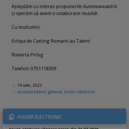
Aşteptăm cu interes propunerile dumneavoastră
şi sperăm să avem o colaborare reuşită!
Cu multumiri,
Echipa de Casting Romanii au Talent
Roberta Pirlog
Telefon: 0751118309
18 iulie, 2023
C
Anunțuri interes general
,
Avizier electronic
a
t
e
g
o
r
AVIZIER ELECTRONIC
i
e
s