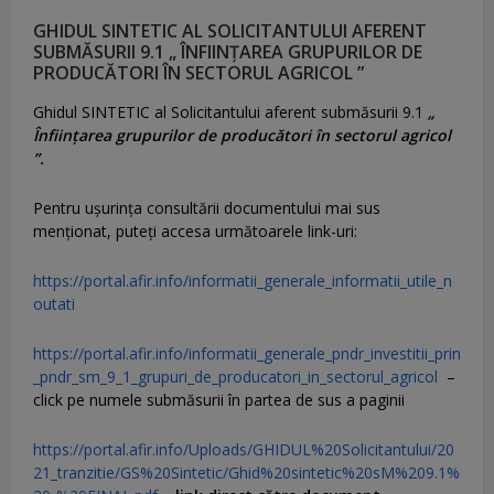
GHIDUL SINTETIC AL SOLICITANTULUI AFERENT
SUBMĂSURII 9.1 „ ÎNFIINȚAREA GRUPURILOR DE
PRODUCĂTORI ÎN SECTORUL AGRICOL ”
Ghidul SINTETIC al Solicitantului aferent submăsurii 9.1
„
Înființarea grupurilor de producători în sectorul agricol
”.
Pentru uşurinţa consultării documentului mai sus
menţionat, puteţi accesa următoarele link-uri:
https://portal.afir.info/informatii_generale_informatii_utile_n
outati
https://portal.afir.info/informatii_generale_pndr_investitii_prin
_pndr_sm_9_1_grupuri_de_producatori_in_sectorul_agricol
–
click pe numele submăsurii în partea de sus a paginii
https://portal.afir.info/Uploads/GHIDUL%20Solicitantului/20
21_tranzitie/GS%20Sintetic/Ghid%20sintetic%20sM%209.1%