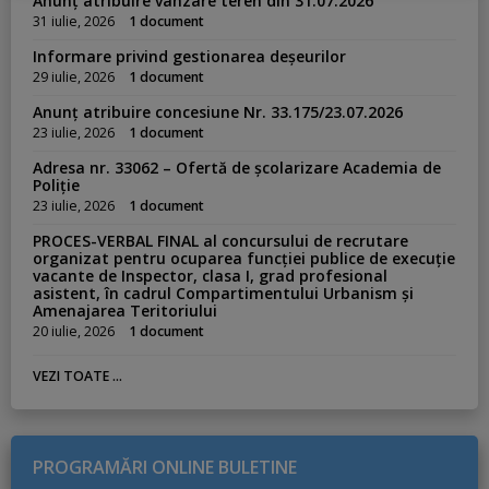
Anunț atribuire vânzare teren din 31.07.2026
:
31 iulie, 2026
1 document
Informare privind gestionarea deșeurilor
29 iulie, 2026
1 document
Anunț atribuire concesiune Nr. 33.175/23.07.2026
23 iulie, 2026
1 document
Adresa nr. 33062 – Ofertă de școlarizare Academia de
Poliție
23 iulie, 2026
1 document
PROCES-VERBAL FINAL al concursului de recrutare
organizat pentru ocuparea funcției publice de execuție
vacante de Inspector, clasa I, grad profesional
asistent, în cadrul Compartimentului Urbanism și
Amenajarea Teritoriului
20 iulie, 2026
1 document
VEZI TOATE ...
PROGRAMĂRI ONLINE BULETINE