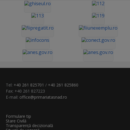
Tel:
+40 261 825701
/
+40 261 825860
Fax: +40 261 827223
E-mail:
office@primariatasnad.ro
Formulare tip
Stare Civilă
Transparenţă decizională