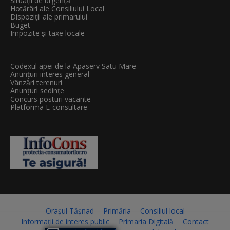
Situații de urgență
Hotărâri ale Consiliului Local
Dispoziții ale primarului
Buget
Impozite și taxe locale
Codexul apei de la Apaserv Satu Mare
Anunțuri interes general
Vânzări terenuri
Anunțuri sedințe
Concurs posturi vacante
Platforma E-consultare
Orașul Tășnad
Primăria
Consiliul local
Informații de interes public
Primaria Digitală
Contact