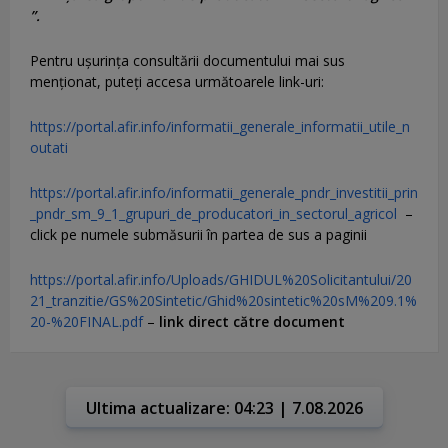
”.
Pentru uşurinţa consultării documentului mai sus
menţionat, puteţi accesa următoarele link-uri:
https://portal.afir.info/informatii_generale_informatii_utile_n
outati
https://portal.afir.info/informatii_generale_pndr_investitii_prin
_pndr_sm_9_1_grupuri_de_producatori_in_sectorul_agricol
–
click pe numele submăsurii în partea de sus a paginii
https://portal.afir.info/Uploads/GHIDUL%20Solicitantului/20
21_tranzitie/GS%20Sintetic/Ghid%20sintetic%20sM%209.1%
20-%20FINAL.pdf
–
link direct către document
Ultima actualizare: 04:23 | 7.08.2026