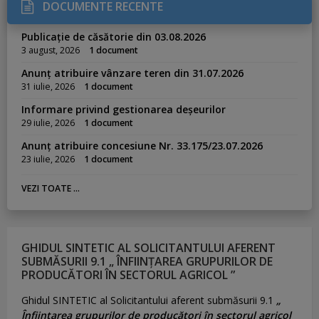
DOCUMENTE RECENTE
Publicație de căsătorie din 03.08.2026
3 august, 2026
1 document
Anunț atribuire vânzare teren din 31.07.2026
31 iulie, 2026
1 document
Informare privind gestionarea deșeurilor
29 iulie, 2026
1 document
Anunț atribuire concesiune Nr. 33.175/23.07.2026
23 iulie, 2026
1 document
VEZI TOATE ...
GHIDUL SINTETIC AL SOLICITANTULUI AFERENT
SUBMĂSURII 9.1 „ ÎNFIINȚAREA GRUPURILOR DE
PRODUCĂTORI ÎN SECTORUL AGRICOL ”
Ghidul SINTETIC al Solicitantului aferent submăsurii 9.1
„
Înființarea grupurilor de producători în sectorul agricol