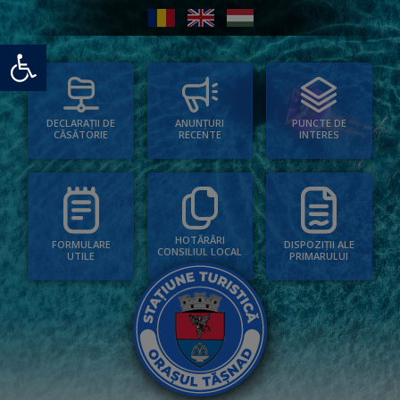
Deschide bara de unelte
PUNCTE DE
ANUNȚURI
DECLARAȚII DE
INTERES
RECENTE
CĂSĂTORIE
HOTĂRÂRI
FORMULARE
DISPOZIȚII ALE
CONSILIUL LOCAL
UTILE
PRIMARULUI