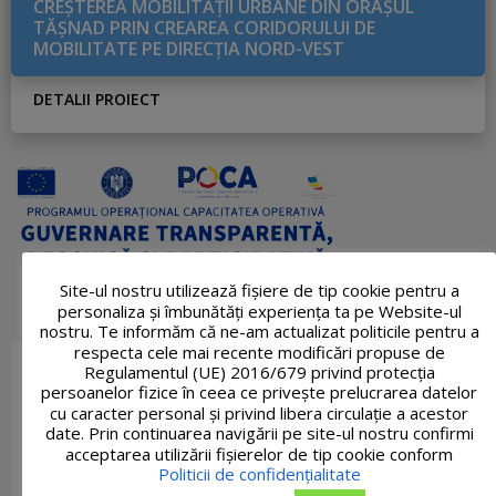
CREŞTEREA MOBILITĂŢII URBANE DIN ORAŞUL
TĂŞNAD PRIN CREAREA CORIDORULUI DE
MOBILITATE PE DIRECŢIA NORD-VEST
DETALII PROIECT
Site-ul nostru utilizează fişiere de tip cookie pentru a
personaliza și îmbunătăți experiența ta pe Website-ul
nostru. Te informăm că ne-am actualizat politicile pentru a
respecta cele mai recente modificări propuse de
Regulamentul (UE) 2016/679 privind protecția
persoanelor fizice în ceea ce privește prelucrarea datelor
cu caracter personal și privind libera circulație a acestor
date. Prin continuarea navigării pe site-ul nostru confirmi
acceptarea utilizării fişierelor de tip cookie conform
Politicii de confidențialitate