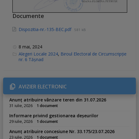
Documente
Dispozitia-nr.-135-BEC.pdf
581 kB
8 mai, 2024
C
Alegeri Locale 2024
,
Biroul Electoral de Circumscripție
a
nr. 6 Tășnad
t
e
g
o
r
i
AVIZIER ELECTRONIC
e
s
:
Anunț atribuire vânzare teren din 31.07.2026
31 iulie, 2026
1 document
Informare privind gestionarea deșeurilor
29 iulie, 2026
1 document
Anunț atribuire concesiune Nr. 33.175/23.07.2026
23 iulie, 2026
1 document