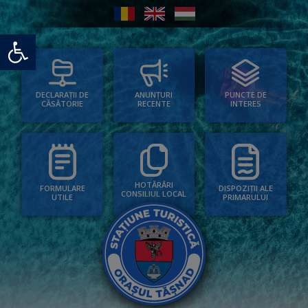
Deschide bara de unelte
PUNCTE DE
ANUNȚURI
DECLARAȚII DE
INTERES
RECENTE
CĂSĂTORIE
HOTĂRÂRI
FORMULARE
DISPOZIȚII ALE
CONSILIUL LOCAL
UTILE
PRIMARULUI