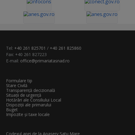
Tel:
+40 261 825701
/
+40 261 825860
Fax: +40 261 827223
E-mail:
office@primariatasnad.ro
Formulare tip
Stare Civilă
Transparenţă decizională
Situații de urgență
Hotărâri ale Consiliului Local
Dispoziții ale primarului
Buget
Impozite și taxe locale
Codexul apei de la Apaserv Satu Mare