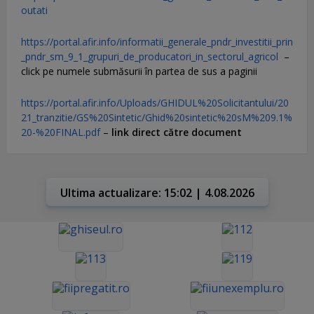
outati
https://portal.afir.info/informatii_generale_pndr_investitii_prin
_pndr_sm_9_1_grupuri_de_producatori_in_sectorul_agricol
–
click pe numele submăsurii în partea de sus a paginii
https://portal.afir.info/Uploads/GHIDUL%20Solicitantului/20
21_tranzitie/GS%20Sintetic/Ghid%20sintetic%20sM%209.1%
20-%20FINAL.pdf
–
link direct către document
Ultima actualizare: 15:02 | 4.08.2026