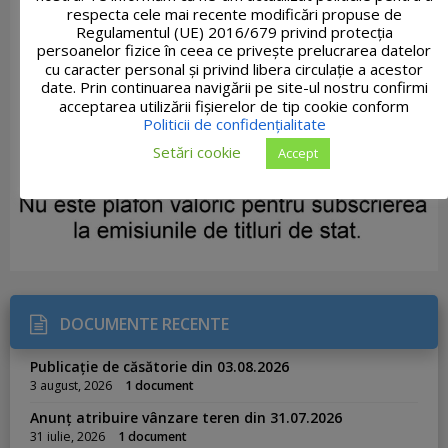
respecta cele mai recente modificări propuse de
Regulamentul (UE) 2016/679 privind protecția
persoanelor fizice în ceea ce privește prelucrarea datelor
cu caracter personal și privind libera circulație a acestor
date. Prin continuarea navigării pe site-ul nostru confirmi
acceptarea utilizării fişierelor de tip cookie conform
Politicii de confidențialitate
Setări cookie
Accept
DOCUMENTE RECENTE
Publicație de căsătorie din 03.08.2026
3 august, 2026
1 document
Anunț atribuire vânzare teren din 31.07.2026
31 iulie, 2026
1 document