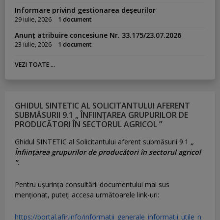
Informare privind gestionarea deșeurilor
29 iulie, 2026
1 document
Anunț atribuire concesiune Nr. 33.175/23.07.2026
23 iulie, 2026
1 document
VEZI TOATE ...
GHIDUL SINTETIC AL SOLICITANTULUI AFERENT
SUBMĂSURII 9.1 „ ÎNFIINȚAREA GRUPURILOR DE
PRODUCĂTORI ÎN SECTORUL AGRICOL ”
Ghidul SINTETIC al Solicitantului aferent submăsurii 9.1
„
Înființarea grupurilor de producători în sectorul agricol
”.
Pentru uşurinţa consultării documentului mai sus
menţionat, puteţi accesa următoarele link-uri:
https://portal.afir.info/informatii_generale_informatii_utile_n