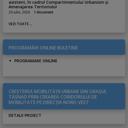
asistent, în cadrul Compartimentului Urbanism și
Amenajarea Teritoriului
20 iulie, 2026
1 document
VEZI TOATE ...
PROGRAMĂRI ONLINE BULETINE
PROGRAMARE ONLINE
CREŞTEREA MOBILITĂŢII URBANE DIN ORAŞUL
TĂŞNAD PRIN CREAREA CORIDORULUI DE
MOBILITATE PE DIRECŢIA NORD-VEST
DETALII PROIECT