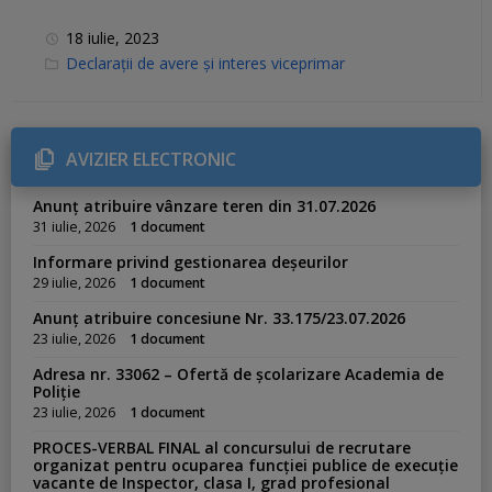
18 iulie, 2023
C
Declarații de avere și interes viceprimar
a
t
e
g
o
r
AVIZIER ELECTRONIC
i
e
s
Anunț atribuire vânzare teren din 31.07.2026
:
31 iulie, 2026
1 document
Informare privind gestionarea deșeurilor
29 iulie, 2026
1 document
Anunț atribuire concesiune Nr. 33.175/23.07.2026
23 iulie, 2026
1 document
Adresa nr. 33062 – Ofertă de școlarizare Academia de
Poliție
23 iulie, 2026
1 document
PROCES-VERBAL FINAL al concursului de recrutare
organizat pentru ocuparea funcției publice de execuție
vacante de Inspector, clasa I, grad profesional