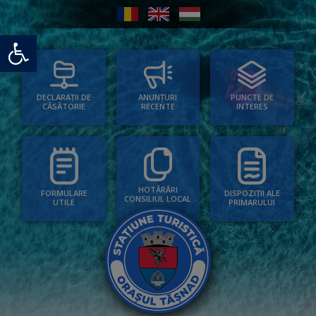
Deschide bara de unelte
PUNCTE DE
ANUNȚURI
DECLARAȚII DE
INTERES
RECENTE
CĂSĂTORIE
HOTĂRÂRI
FORMULARE
DISPOZIȚII ALE
CONSILIUL LOCAL
UTILE
PRIMARULUI