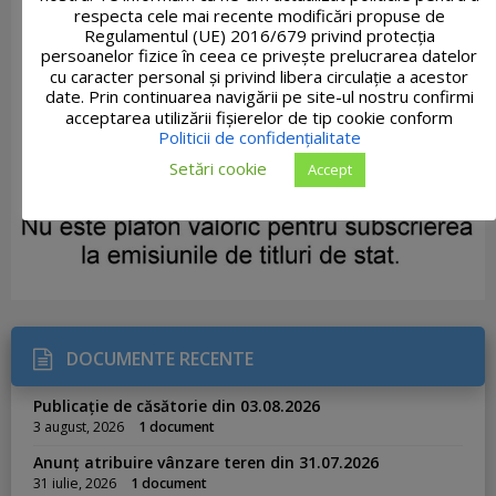
respecta cele mai recente modificări propuse de
Regulamentul (UE) 2016/679 privind protecția
persoanelor fizice în ceea ce privește prelucrarea datelor
cu caracter personal și privind libera circulație a acestor
date. Prin continuarea navigării pe site-ul nostru confirmi
acceptarea utilizării fişierelor de tip cookie conform
Politicii de confidențialitate
Setări cookie
Accept
DOCUMENTE RECENTE
Publicație de căsătorie din 03.08.2026
3 august, 2026
1 document
Anunț atribuire vânzare teren din 31.07.2026
31 iulie, 2026
1 document