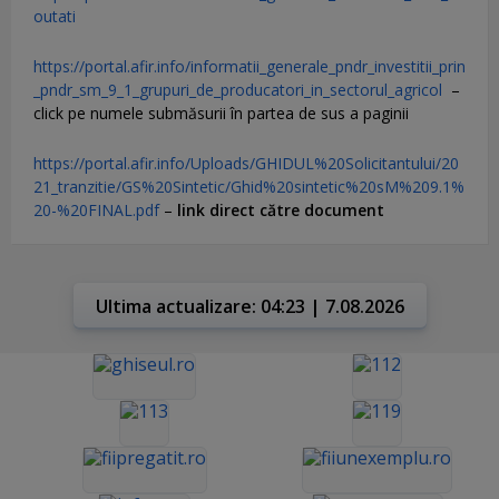
outati
https://portal.afir.info/informatii_generale_pndr_investitii_prin
_pndr_sm_9_1_grupuri_de_producatori_in_sectorul_agricol
–
click pe numele submăsurii în partea de sus a paginii
https://portal.afir.info/Uploads/GHIDUL%20Solicitantului/20
21_tranzitie/GS%20Sintetic/Ghid%20sintetic%20sM%209.1%
20-%20FINAL.pdf
–
link direct către document
Ultima actualizare: 04:23 | 7.08.2026