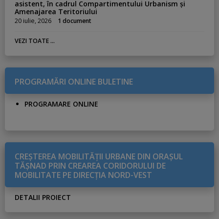
asistent, în cadrul Compartimentului Urbanism și
Amenajarea Teritoriului
20 iulie, 2026
1 document
VEZI TOATE ...
PROGRAMĂRI ONLINE BULETINE
PROGRAMARE ONLINE
CREŞTEREA MOBILITĂŢII URBANE DIN ORAŞUL
TĂŞNAD PRIN CREAREA CORIDORULUI DE
MOBILITATE PE DIRECŢIA NORD-VEST
DETALII PROIECT