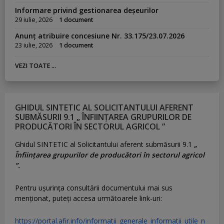
Informare privind gestionarea deșeurilor
29 iulie, 2026
1 document
Anunț atribuire concesiune Nr. 33.175/23.07.2026
23 iulie, 2026
1 document
VEZI TOATE ...
GHIDUL SINTETIC AL SOLICITANTULUI AFERENT
SUBMĂSURII 9.1 „ ÎNFIINȚAREA GRUPURILOR DE
PRODUCĂTORI ÎN SECTORUL AGRICOL ”
Ghidul SINTETIC al Solicitantului aferent submăsurii 9.1
„
Înființarea grupurilor de producători în sectorul agricol
”.
Pentru uşurinţa consultării documentului mai sus
menţionat, puteţi accesa următoarele link-uri:
https://portal.afir.info/informatii_generale_informatii_utile_n