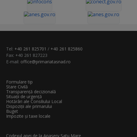
Tel:
+40 261 825701
/
+40 261 825860
Fax: +40 261 827223
E-mail:
office@primariatasnad.ro
Formulare tip
Stare Civilă
Transparenţă decizională
Situații de urgență
Hotărâri ale Consiliului Local
Dispoziții ale primarului
Buget
Impozite și taxe locale
Codexul apei de la Apaserv Satu Mare