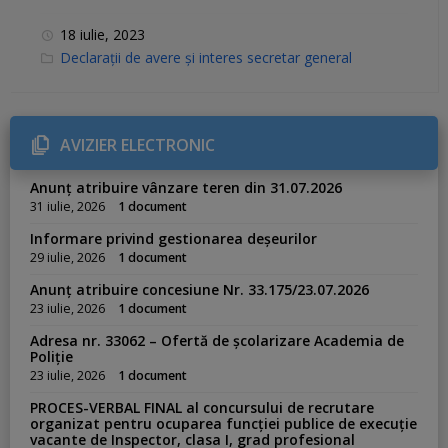
18 iulie, 2023
C
Declarații de avere și interes secretar general
a
t
e
g
o
r
AVIZIER ELECTRONIC
i
e
s
Anunț atribuire vânzare teren din 31.07.2026
:
31 iulie, 2026
1 document
Informare privind gestionarea deșeurilor
29 iulie, 2026
1 document
Anunț atribuire concesiune Nr. 33.175/23.07.2026
23 iulie, 2026
1 document
Adresa nr. 33062 – Ofertă de școlarizare Academia de
Poliție
23 iulie, 2026
1 document
PROCES-VERBAL FINAL al concursului de recrutare
organizat pentru ocuparea funcției publice de execuție
vacante de Inspector, clasa I, grad profesional