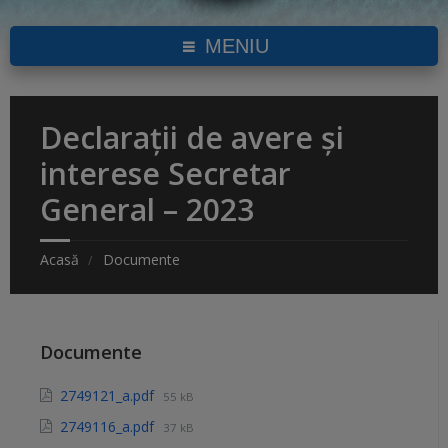
MENIU
Declarații de avere și
interese Secretar
General – 2023
Acasă
Documente
Documente
2749121_a.pdf
55 kB
2749116_a.pdf
37 kB