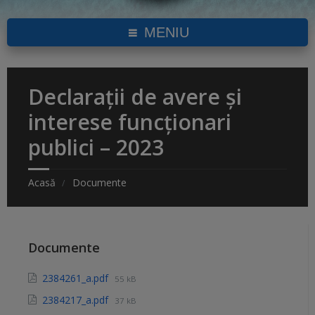
MENIU
Declarații de avere și
interese funcționari
publici – 2023
Acasă
Documente
Documente
2384261_a.pdf
55 kB
2384217_a.pdf
37 kB