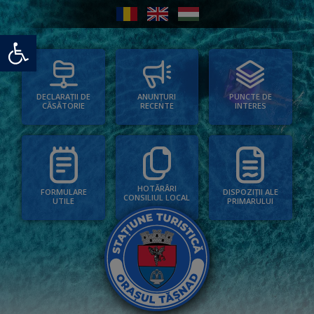
Deschide bara de unelte
PUNCTE DE
ANUNȚURI
DECLARAȚII DE
INTERES
RECENTE
CĂSĂTORIE
HOTĂRÂRI
FORMULARE
DISPOZIȚII ALE
CONSILIUL LOCAL
UTILE
PRIMARULUI