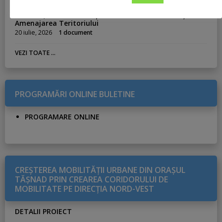
vacante de Inspector, clasa I, grad profesional
asistent, în cadrul Compartimentului Urbanism și
Amenajarea Teritoriului
20 iulie, 2026
1 document
VEZI TOATE ...
PROGRAMĂRI ONLINE BULETINE
PROGRAMARE ONLINE
CREŞTEREA MOBILITĂŢII URBANE DIN ORAŞUL
TĂŞNAD PRIN CREAREA CORIDORULUI DE
MOBILITATE PE DIRECŢIA NORD-VEST
DETALII PROIECT