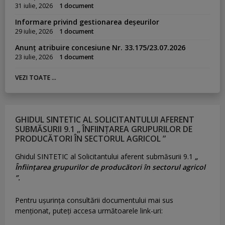
31 iulie, 2026
1 document
Informare privind gestionarea deșeurilor
29 iulie, 2026
1 document
Anunț atribuire concesiune Nr. 33.175/23.07.2026
23 iulie, 2026
1 document
VEZI TOATE ...
GHIDUL SINTETIC AL SOLICITANTULUI AFERENT
SUBMĂSURII 9.1 „ ÎNFIINȚAREA GRUPURILOR DE
PRODUCĂTORI ÎN SECTORUL AGRICOL ”
Ghidul SINTETIC al Solicitantului aferent submăsurii 9.1
„
Înființarea grupurilor de producători în sectorul agricol
”.
Pentru uşurinţa consultării documentului mai sus
menţionat, puteţi accesa următoarele link-uri: