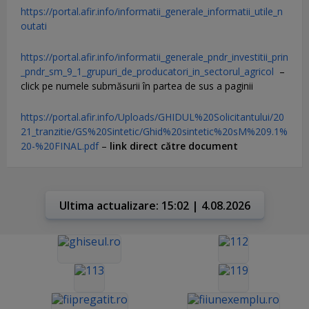
https://portal.afir.info/informatii_generale_informatii_utile_n
outati
https://portal.afir.info/informatii_generale_pndr_investitii_prin
_pndr_sm_9_1_grupuri_de_producatori_in_sectorul_agricol
–
click pe numele submăsurii în partea de sus a paginii
https://portal.afir.info/Uploads/GHIDUL%20Solicitantului/20
21_tranzitie/GS%20Sintetic/Ghid%20sintetic%20sM%209.1%
20-%20FINAL.pdf
–
link direct către document
Ultima actualizare: 15:02 | 4.08.2026