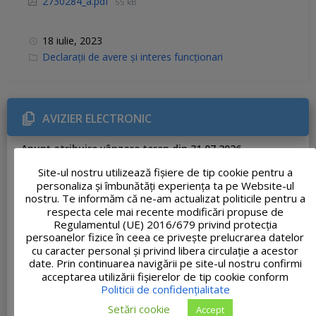
2730284_a.pdf
55 kB
18 iulie, 2023
C
Declarații de avere și interes funcționari
a
t
e
g
o
r
AVIZIER ELECTRONIC
i
e
s
Anunț atribuire vânzare teren din 31.07.2026
:
31 iulie, 2026
1 document
Site-ul nostru utilizează fişiere de tip cookie pentru a
Informare privind gestionarea deșeurilor
personaliza și îmbunătăți experiența ta pe Website-ul
nostru. Te informăm că ne-am actualizat politicile pentru a
29 iulie, 2026
1 document
respecta cele mai recente modificări propuse de
Anunț atribuire concesiune Nr. 33.175/23.07.2026
Regulamentul (UE) 2016/679 privind protecția
23 iulie, 2026
1 document
persoanelor fizice în ceea ce privește prelucrarea datelor
cu caracter personal și privind libera circulație a acestor
Adresa nr. 33062 – Ofertă de școlarizare Academia de
date. Prin continuarea navigării pe site-ul nostru confirmi
Poliție
acceptarea utilizării fişierelor de tip cookie conform
23 iulie, 2026
1 document
Politicii de confidențialitate
PROCES-VERBAL FINAL al concursului de recrutare
Setări cookie
Accept
organizat pentru ocuparea funcției publice de execuție