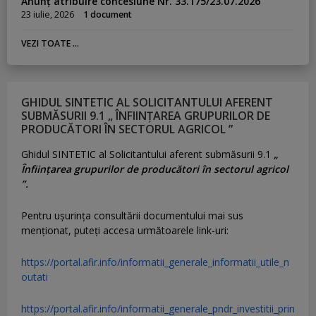
Anunț atribuire concesiune Nr. 33.175/23.07.2026
23 iulie, 2026
1 document
VEZI TOATE ...
GHIDUL SINTETIC AL SOLICITANTULUI AFERENT
SUBMĂSURII 9.1 „ ÎNFIINȚAREA GRUPURILOR DE
PRODUCĂTORI ÎN SECTORUL AGRICOL ”
Ghidul SINTETIC al Solicitantului aferent submăsurii 9.1
„
Înființarea grupurilor de producători în sectorul agricol
”.
Pentru uşurinţa consultării documentului mai sus
menţionat, puteţi accesa următoarele link-uri:
https://portal.afir.info/informatii_generale_informatii_utile_n
outati
https://portal.afir.info/informatii_generale_pndr_investitii_prin