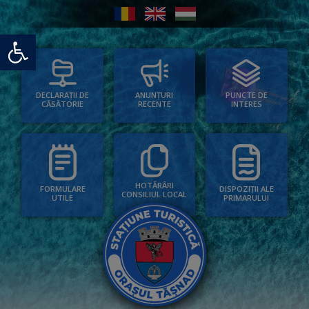
Deschide bara de unelte
PUNCTE DE
ANUNȚURI
DECLARAȚII DE
INTERES
RECENTE
CĂSĂTORIE
HOTĂRÂRI
FORMULARE
DISPOZIȚII ALE
CONSILIUL LOCAL
UTILE
PRIMARULUI