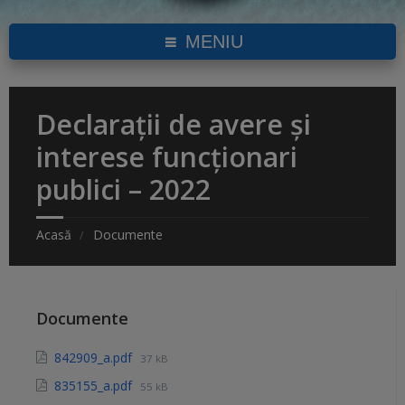
MENIU
Declarații de avere și
interese funcționari
publici – 2022
Acasă
Documente
Documente
842909_a.pdf
37 kB
835155_a.pdf
55 kB