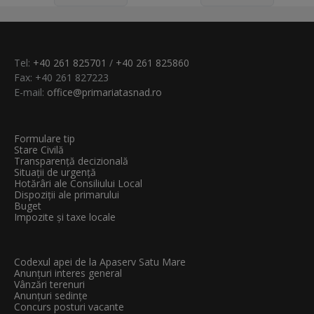
Tel:
+40 261 825701
/
+40 261 825860
Fax: +40 261 827223
E-mail:
office@primariatasnad.ro
Formulare tip
Stare Civilă
Transparenţă decizională
Situații de urgență
Hotărâri ale Consiliului Local
Dispoziții ale primarului
Buget
Impozite și taxe locale
Codexul apei de la Apaserv Satu Mare
Anunțuri interes general
Vânzări terenuri
Anunțuri sedințe
Concurs posturi vacante