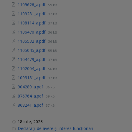
1109626_a.pdf
59 kB
1109281_a.pdf
37 kB
1108114_a.pdf
37 kB
1106470_a.pdf
36 kB
1105532_a.pdf
36 kB
1105045_a.pdf
55 kB
1104479_a.pdf
37 kB
1102004_a.pdf
56 kB
1093181_a.pdf
37 kB
904289_a.pdf
36 kB
876764_a.pdf
59 kB
868241_a.pdf
57 kB
18 iulie, 2023
C
Declarații de avere și interes funcționari
a