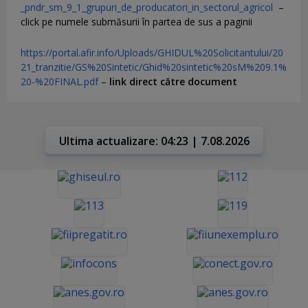
_pndr_sm_9_1_grupuri_de_producatori_in_sectorul_agricol
–
click pe numele submăsurii în partea de sus a paginii
https://portal.afir.info/Uploads/GHIDUL%20Solicitantului/20
21_tranzitie/GS%20Sintetic/Ghid%20sintetic%20sM%209.1%
20-%20FINAL.pdf
–
link direct către document
Ultima actualizare: 04:23 | 7.08.2026