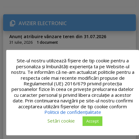
t
e
g
o
r
AVIZIER ELECTRONIC
i
e
s
Anunț atribuire vânzare teren din 31.07.2026
:
31 iulie, 2026
1 document
Informare privind gestionarea deșeurilor
29 iulie, 2026
1 document
Site-ul nostru utilizează fişiere de tip cookie pentru a
personaliza și îmbunătăți experiența ta pe Website-ul
Anunț atribuire concesiune Nr. 33.175/23.07.2026
nostru. Te informăm că ne-am actualizat politicile pentru a
23 iulie, 2026
1 document
respecta cele mai recente modificări propuse de
Regulamentul (UE) 2016/679 privind protecția
Adresa nr. 33062 – Ofertă de școlarizare Academia de
Poliție
persoanelor fizice în ceea ce privește prelucrarea datelor
cu caracter personal și privind libera circulație a acestor
23 iulie, 2026
1 document
date. Prin continuarea navigării pe site-ul nostru confirmi
PROCES-VERBAL FINAL al concursului de recrutare
acceptarea utilizării fişierelor de tip cookie conform
organizat pentru ocuparea funcției publice de execuție
Politicii de confidențialitate
vacante de Inspector, clasa I, grad profesional
asistent, în cadrul Compartimentului Urbanism și
Setări cookie
Accept
Amenajarea Teritoriului
20 iulie, 2026
1 document