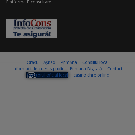
Platforma E-consultare
Orașul Tășnad
Primăria
Consiliul local
Informații de interes public
Primaria Digitală
Contact
Monitorul oficial local
casino chile online