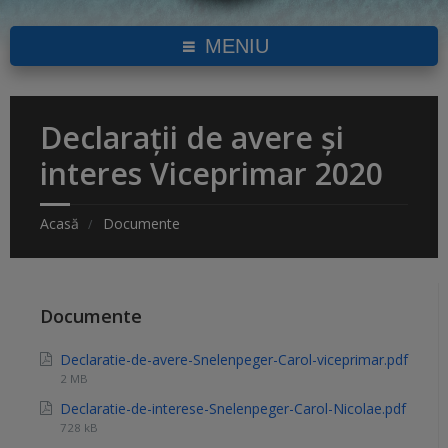
MENIU
Declarații de avere și
interes Viceprimar 2020
Acasă
Documente
Documente
Declaratie-de-avere-Snelenpeger-Carol-viceprimar.pdf
2 MB
Declaratie-de-interese-Snelenpeger-Carol-Nicolae.pdf
728 kB