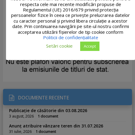
respecta cele mai recente modificări propuse de
Regulamentul (UE) 2016/679 privind protecția
persoanelor fizice în ceea ce privește prelucrarea datelor
cu caracter personal și privind libera circulație a acestor
date. Prin continuarea navigării pe site-ul nostru confirmi
acceptarea utilizării fişierelor de tip cookie conform
Politicii de confidențialitate
Setări cookie
Accept
DOCUMENTE RECENTE
Publicație de căsătorie din 03.08.2026
3 august, 2026
1 document
Anunț atribuire vânzare teren din 31.07.2026
31 iulie, 2026
1 document