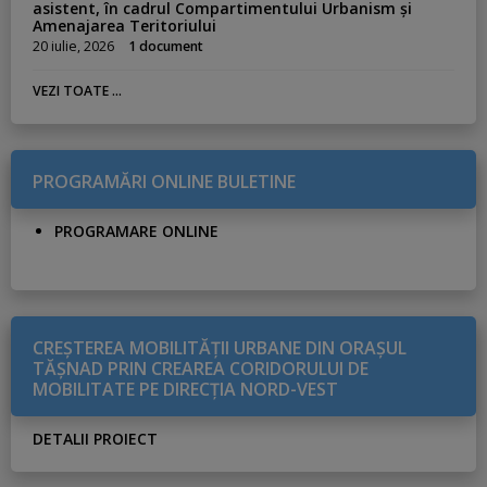
asistent, în cadrul Compartimentului Urbanism și
Amenajarea Teritoriului
20 iulie, 2026
1 document
VEZI TOATE ...
PROGRAMĂRI ONLINE BULETINE
PROGRAMARE ONLINE
CREŞTEREA MOBILITĂŢII URBANE DIN ORAŞUL
TĂŞNAD PRIN CREAREA CORIDORULUI DE
MOBILITATE PE DIRECŢIA NORD-VEST
DETALII PROIECT