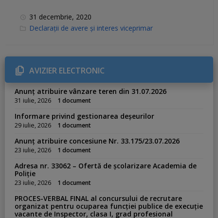
31 decembrie, 2020
C
Declarații de avere și interes viceprimar
a
t
e
g
o
r
AVIZIER ELECTRONIC
i
e
s
Anunț atribuire vânzare teren din 31.07.2026
:
31 iulie, 2026
1 document
Informare privind gestionarea deșeurilor
29 iulie, 2026
1 document
Anunț atribuire concesiune Nr. 33.175/23.07.2026
23 iulie, 2026
1 document
Adresa nr. 33062 – Ofertă de școlarizare Academia de
Poliție
23 iulie, 2026
1 document
PROCES-VERBAL FINAL al concursului de recrutare
organizat pentru ocuparea funcției publice de execuție
vacante de Inspector, clasa I, grad profesional