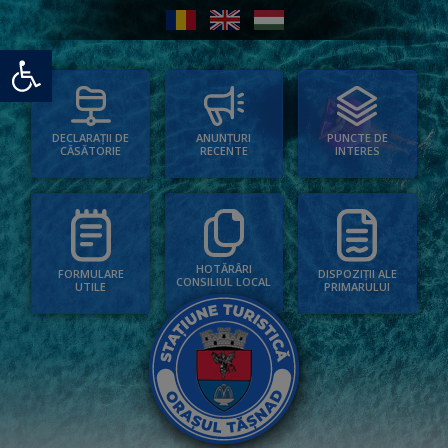
Deschide bara de unelte
PUNCTE DE
ANUNȚURI
DECLARAȚII DE
INTERES
RECENTE
CĂSĂTORIE
HOTĂRÂRI
FORMULARE
DISPOZIȚII ALE
CONSILIUL LOCAL
UTILE
PRIMARULUI