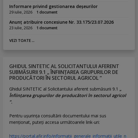
Informare privind gestionarea deșeurilor
29 iulie, 2026
1 document
Anunț atribuire concesiune Nr. 33.175/23.07.2026
23 iulie, 2026
1 document
VEZI TOATE ...
GHIDUL SINTETIC AL SOLICITANTULUI AFERENT
SUBMĂSURII 9.1 „ ÎNFIINȚAREA GRUPURILOR DE
PRODUCĂTORI ÎN SECTORUL AGRICOL ”
Ghidul SINTETIC al Solicitantului aferent submăsurii 9.1
„
Înființarea grupurilor de producători în sectorul agricol
”.
Pentru uşurinţa consultării documentului mai sus
menţionat, puteţi accesa următoarele link-uri:
https://portal.afir.info/informatii_generale_informatii_utile_n