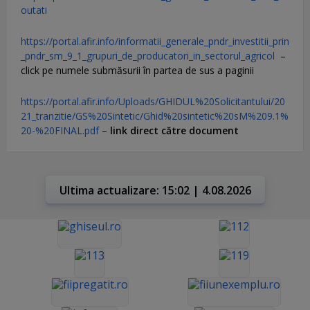
outati
https://portal.afir.info/informatii_generale_pndr_investitii_prin
_pndr_sm_9_1_grupuri_de_producatori_in_sectorul_agricol
–
click pe numele submăsurii în partea de sus a paginii
https://portal.afir.info/Uploads/GHIDUL%20Solicitantului/20
21_tranzitie/GS%20Sintetic/Ghid%20sintetic%20sM%209.1%
20-%20FINAL.pdf
–
link direct către document
Ultima actualizare: 15:02 | 4.08.2026