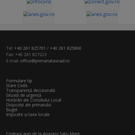
Tel:
+40 261 825701
/
+40 261 825860
Fax: +40 261 827223
E-mail:
office@primariatasnad.ro
Formulare tip
Stare Civilă
Transparenţă decizională
Situații de urgență
Hotărâri ale Consiliului Local
Dispoziții ale primarului
Buget
Impozite și taxe locale
Codexul apei de la Apaserv Satu Mare