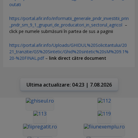
outati
https://portal.afir.info/informatii_generale_pndr_investitii_prin
_pndr_sm_9_1_grupuri_de_producatori_in_sectorul_agricol
–
click pe numele submăsurii în partea de sus a paginii
https://portal.afir.info/Uploads/GHIDUL%20Solicitantului/20
21_tranzitie/GS%20Sintetic/Ghid%20sintetic%20sM%209.1%
20-%20FINAL.pdf
–
link direct către document
Ultima actualizare: 04:23 | 7.08.2026