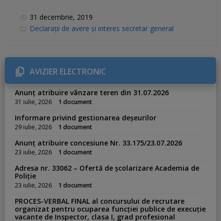
31 decembrie, 2019
C
Declarații de avere și interes secretar general
a
t
e
g
o
r
AVIZIER ELECTRONIC
i
e
s
Anunț atribuire vânzare teren din 31.07.2026
:
31 iulie, 2026
1 document
Informare privind gestionarea deșeurilor
29 iulie, 2026
1 document
Anunț atribuire concesiune Nr. 33.175/23.07.2026
23 iulie, 2026
1 document
Adresa nr. 33062 – Ofertă de școlarizare Academia de
Poliție
23 iulie, 2026
1 document
PROCES-VERBAL FINAL al concursului de recrutare
organizat pentru ocuparea funcției publice de execuție
vacante de Inspector, clasa I, grad profesional