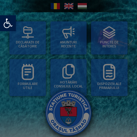
Deschide bara de unelte
PUNCTE DE
ANUNȚURI
DECLARAȚII DE
INTERES
RECENTE
CĂSĂTORIE
HOTĂRÂRI
FORMULARE
DISPOZIȚII ALE
CONSILIUL LOCAL
UTILE
PRIMARULUI