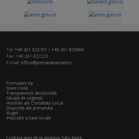
Tel:
+40 261 825701
/
+40 261 825860
Fax: +40 261 827223
E-mail:
office@primariatasnad.ro
Formulare tip
Stare Civilă
Transparenţă decizională
Situații de urgență
Hotărâri ale Consiliului Local
Dispoziții ale primarului
Buget
Impozite și taxe locale
Codexul apei de la Apaserv Satu Mare