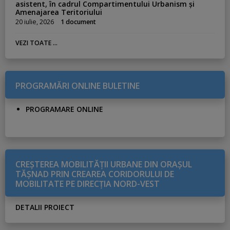
asistent, în cadrul Compartimentului Urbanism și
Amenajarea Teritoriului
20 iulie, 2026
1 document
VEZI TOATE ...
PROGRAMĂRI ONLINE BULETINE
PROGRAMARE ONLINE
CREŞTEREA MOBILITĂŢII URBANE DIN ORAŞUL
TĂŞNAD PRIN CREAREA CORIDORULUI DE
MOBILITATE PE DIRECŢIA NORD-VEST
DETALII PROIECT