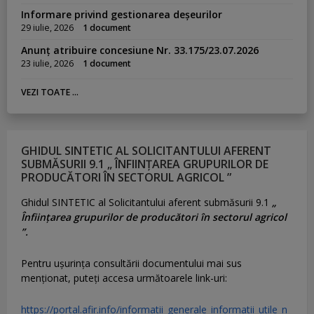
Informare privind gestionarea deșeurilor
29 iulie, 2026
1 document
Anunț atribuire concesiune Nr. 33.175/23.07.2026
23 iulie, 2026
1 document
VEZI TOATE ...
GHIDUL SINTETIC AL SOLICITANTULUI AFERENT
SUBMĂSURII 9.1 „ ÎNFIINȚAREA GRUPURILOR DE
PRODUCĂTORI ÎN SECTORUL AGRICOL ”
Ghidul SINTETIC al Solicitantului aferent submăsurii 9.1
„
Înființarea grupurilor de producători în sectorul agricol
”.
Pentru uşurinţa consultării documentului mai sus
menţionat, puteţi accesa următoarele link-uri:
https://portal.afir.info/informatii_generale_informatii_utile_n