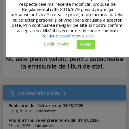
respecta cele mai recente modificări propuse de
Regulamentul (UE) 2016/679 privind protecția
persoanelor fizice în ceea ce privește prelucrarea datelor
cu caracter personal și privind libera circulație a acestor
date. Prin continuarea navigării pe site-ul nostru confirmi
acceptarea utilizării fişierelor de tip cookie conform
Politicii de confidențialitate
Setări cookie
Accept
DOCUMENTE RECENTE
Publicație de căsătorie din 03.08.2026
3 august, 2026
1 document
Anunț atribuire vânzare teren din 31.07.2026
31 iulie, 2026
1 document