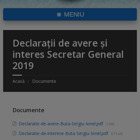
MENIU
Declarații de avere și
interes Secretar General
2019
Acasă
Documente
Documente
Declaratie-de-avere-Buta-Sergiu-Ionel.pdf
2 MB
Declaratie-de-interese-Buta-Sergiu-Ionel.pdf
673 kB