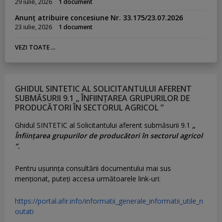
29 iulie, 2026
1 document
Anunț atribuire concesiune Nr. 33.175/23.07.2026
23 iulie, 2026
1 document
VEZI TOATE ...
GHIDUL SINTETIC AL SOLICITANTULUI AFERENT
SUBMĂSURII 9.1 „ ÎNFIINȚAREA GRUPURILOR DE
PRODUCĂTORI ÎN SECTORUL AGRICOL ”
Ghidul SINTETIC al Solicitantului aferent submăsurii 9.1
„
Înființarea grupurilor de producători în sectorul agricol
”.
Pentru uşurinţa consultării documentului mai sus
menţionat, puteţi accesa următoarele link-uri:
https://portal.afir.info/informatii_generale_informatii_utile_n
outati