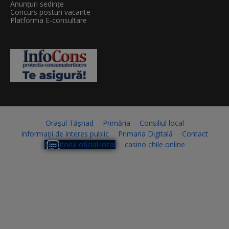
Anunțuri sedințe
Concurs posturi vacante
Platforma E-consultare
Orașul Tășnad
Primăria
Consiliul local
Informații de interes public
Primaria Digitală
Contact
Monitorul oficial local
casino chile online