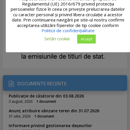
Regulamentul (UE) 2016/679 privind protecția
persoanelor fizice în ceea ce privește prelucrarea datelor
cu caracter personal și privind libera circulație a acestor
date. Prin continuarea navigării pe site-ul nostru confirmi
acceptarea utilizării fişierelor de tip cookie conform
Politicii de confidențialitate
Setări cookie
Accept
DOCUMENTE RECENTE
Publicație de căsătorie din 03.08.2026
3 august, 2026
1 document
Anunț atribuire vânzare teren din 31.07.2026
31 iulie, 2026
1 document
Informare privind gestionarea deșeurilor