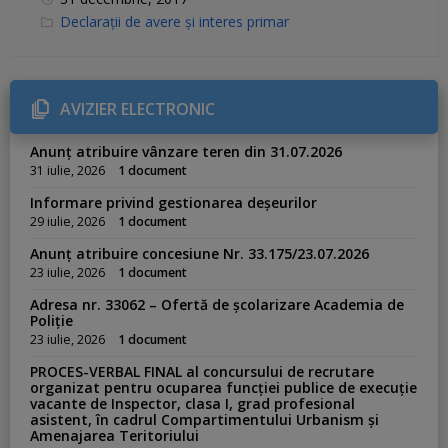
C
Declarații de avere și interes primar
a
t
e
g
o
r
AVIZIER ELECTRONIC
i
e
s
Anunț atribuire vânzare teren din 31.07.2026
:
31 iulie, 2026
1 document
Informare privind gestionarea deșeurilor
29 iulie, 2026
1 document
Anunț atribuire concesiune Nr. 33.175/23.07.2026
23 iulie, 2026
1 document
Adresa nr. 33062 – Ofertă de școlarizare Academia de
Poliție
23 iulie, 2026
1 document
PROCES-VERBAL FINAL al concursului de recrutare
organizat pentru ocuparea funcției publice de execuție
vacante de Inspector, clasa I, grad profesional
asistent, în cadrul Compartimentului Urbanism și
Amenajarea Teritoriului