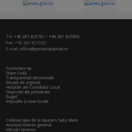
Tel:
+40 261 825701
/
+40 261 825860
Fax: +40 261 827223
E-mail:
office@primariatasnad.ro
Formulare tip
Stare Civilă
Transparenţă decizională
Situații de urgență
Hotărâri ale Consiliului Local
Dispoziții ale primarului
Buget
Impozite și taxe locale
Codexul apei de la Apaserv Satu Mare
Anunțuri interes general
Vânzări terenuri