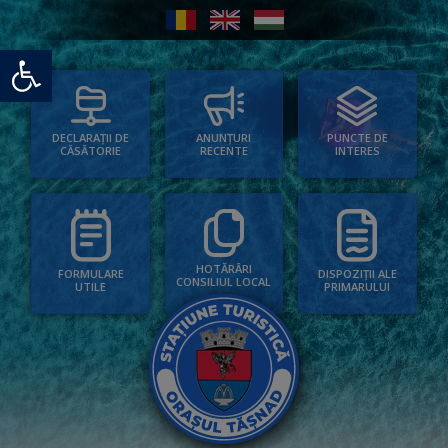
Deschide bara de unelte
PUNCTE DE
ANUNȚURI
DECLARAȚII DE
INTERES
RECENTE
CĂSĂTORIE
HOTĂRÂRI
FORMULARE
DISPOZIȚII ALE
CONSILIUL LOCAL
UTILE
PRIMARULUI