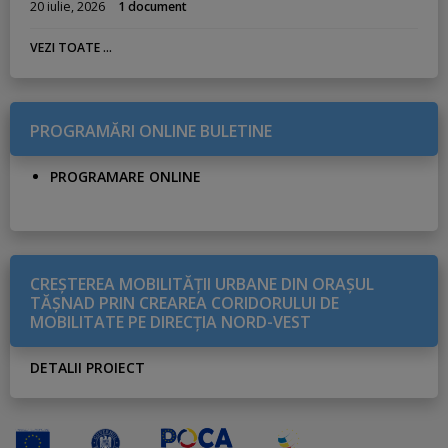
20 iulie, 2026
1 document
VEZI TOATE ...
PROGRAMĂRI ONLINE BULETINE
PROGRAMARE ONLINE
CREŞTEREA MOBILITĂŢII URBANE DIN ORAŞUL
TĂŞNAD PRIN CREAREA CORIDORULUI DE
MOBILITATE PE DIRECŢIA NORD-VEST
DETALII PROIECT