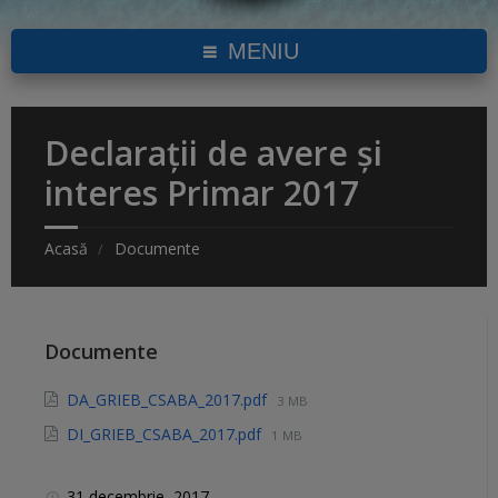
MENIU
Declarații de avere și
interes Primar 2017
Acasă
Documente
Documente
DA_GRIEB_CSABA_2017.pdf
3 MB
DI_GRIEB_CSABA_2017.pdf
1 MB
31 decembrie, 2017