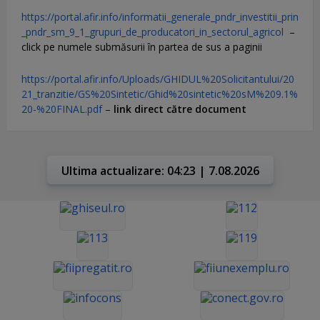
https://portal.afir.info/informatii_generale_pndr_investitii_prin
_pndr_sm_9_1_grupuri_de_producatori_in_sectorul_agricol
–
click pe numele submăsurii în partea de sus a paginii
https://portal.afir.info/Uploads/GHIDUL%20Solicitantului/20
21_tranzitie/GS%20Sintetic/Ghid%20sintetic%20sM%209.1%
20-%20FINAL.pdf
–
link direct către document
Ultima actualizare: 04:23 | 7.08.2026