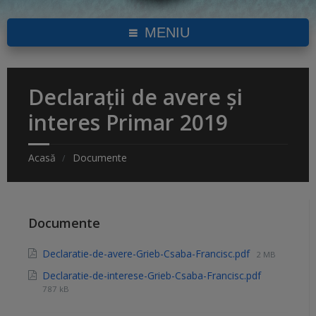
MENIU
Declarații de avere și
interes Primar 2019
Acasă
Documente
Documente
Declaratie-de-avere-Grieb-Csaba-Francisc.pdf
2 MB
Declaratie-de-interese-Grieb-Csaba-Francisc.pdf
787 kB