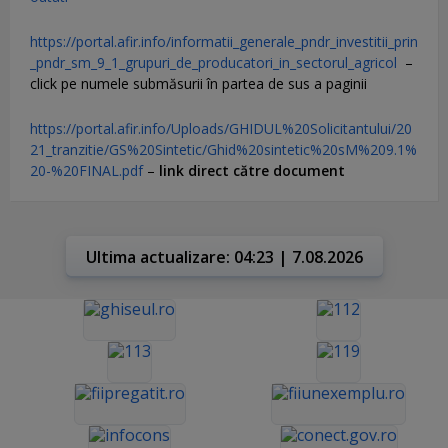
https://portal.afir.info/informatii_generale_pndr_investitii_prin
_pndr_sm_9_1_grupuri_de_producatori_in_sectorul_agricol
–
click pe numele submăsurii în partea de sus a paginii
https://portal.afir.info/Uploads/GHIDUL%20Solicitantului/20
21_tranzitie/GS%20Sintetic/Ghid%20sintetic%20sM%209.1%
20-%20FINAL.pdf
–
link direct către document
Ultima actualizare: 04:23 | 7.08.2026