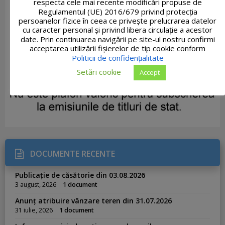
respecta cele mai recente modificări propuse de
Regulamentul (UE) 2016/679 privind protecția
persoanelor fizice în ceea ce privește prelucrarea datelor
cu caracter personal și privind libera circulație a acestor
date. Prin continuarea navigării pe site-ul nostru confirmi
acceptarea utilizării fişierelor de tip cookie conform
Politicii de confidențialitate
Setări cookie
Accept
DOCUMENTE RECENTE
Publicație de căsătorie din 03.08.2026
3 august, 2026
1 document
Anunț atribuire vânzare teren din 31.07.2026
31 iulie, 2026
1 document