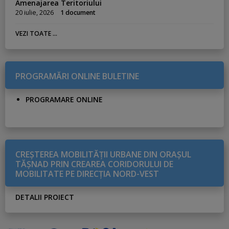
Amenajarea Teritoriului
20 iulie, 2026
1 document
VEZI TOATE ...
PROGRAMĂRI ONLINE BULETINE
PROGRAMARE ONLINE
CREŞTEREA MOBILITĂŢII URBANE DIN ORAŞUL
TĂŞNAD PRIN CREAREA CORIDORULUI DE
MOBILITATE PE DIRECŢIA NORD-VEST
DETALII PROIECT