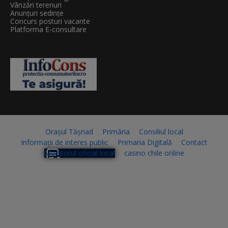
Vânzări terenuri
Anunțuri sedințe
Concurs posturi vacante
Platforma E-consultare
Orașul Tășnad
Primăria
Consiliul local
Informații de interes public
Primaria Digitală
Contact
Monitorul oficial local
casino chile online