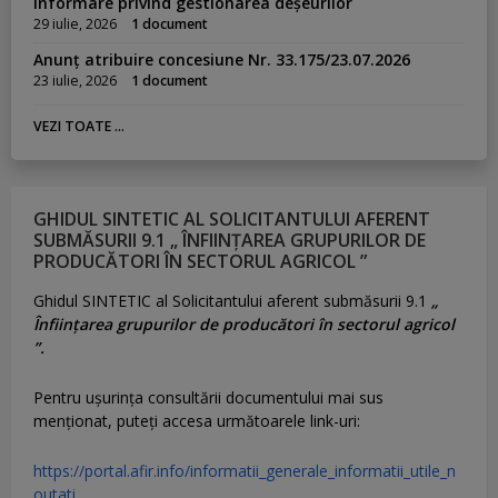
Informare privind gestionarea deșeurilor
29 iulie, 2026
1 document
Anunț atribuire concesiune Nr. 33.175/23.07.2026
23 iulie, 2026
1 document
VEZI TOATE ...
GHIDUL SINTETIC AL SOLICITANTULUI AFERENT
SUBMĂSURII 9.1 „ ÎNFIINȚAREA GRUPURILOR DE
PRODUCĂTORI ÎN SECTORUL AGRICOL ”
Ghidul SINTETIC al Solicitantului aferent submăsurii 9.1
„
Înființarea grupurilor de producători în sectorul agricol
”.
Pentru uşurinţa consultării documentului mai sus
menţionat, puteţi accesa următoarele link-uri:
https://portal.afir.info/informatii_generale_informatii_utile_n
outati