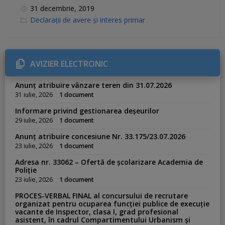
31 decembrie, 2019
C
Declarații de avere și interes primar
a
t
e
g
o
r
AVIZIER ELECTRONIC
i
e
s
Anunț atribuire vânzare teren din 31.07.2026
:
31 iulie, 2026
1 document
Informare privind gestionarea deșeurilor
29 iulie, 2026
1 document
Anunț atribuire concesiune Nr. 33.175/23.07.2026
23 iulie, 2026
1 document
Adresa nr. 33062 – Ofertă de școlarizare Academia de
Poliție
23 iulie, 2026
1 document
PROCES-VERBAL FINAL al concursului de recrutare
organizat pentru ocuparea funcției publice de execuție
vacante de Inspector, clasa I, grad profesional
asistent, în cadrul Compartimentului Urbanism și