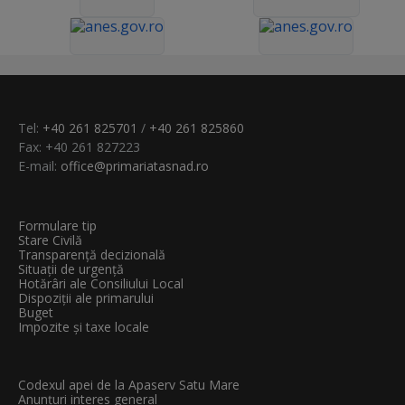
Tel:
+40 261 825701
/
+40 261 825860
Fax: +40 261 827223
E-mail:
office@primariatasnad.ro
Formulare tip
Stare Civilă
Transparenţă decizională
Situații de urgență
Hotărâri ale Consiliului Local
Dispoziții ale primarului
Buget
Impozite și taxe locale
Codexul apei de la Apaserv Satu Mare
Anunțuri interes general