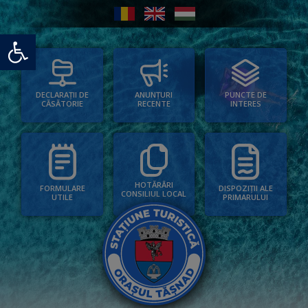
Deschide bara de unelte
PUNCTE DE
ANUNȚURI
DECLARAȚII DE
INTERES
RECENTE
CĂSĂTORIE
HOTĂRÂRI
FORMULARE
DISPOZIȚII ALE
CONSILIUL LOCAL
UTILE
PRIMARULUI