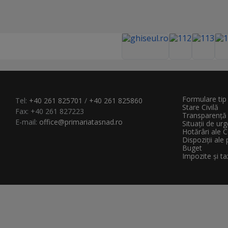
o
r
i
e
s
:
Formulare tip
Tel:
+40 261 825701
/
+40 261 825860
Stare Civilă
Fax: +40 261 827223
Transparenţă 
E-mail:
office@primariatasnad.ro
Situații de ur
Hotărâri ale C
Dispoziții ale
Buget
Impozite și ta