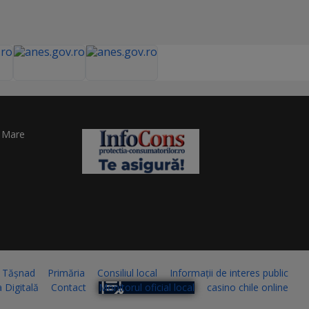
u Mare
l Tășnad
Primăria
Consiliul local
Informații de interes public
 Digitală
Contact
Monitorul oficial local
casino chile online