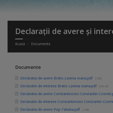
Declarații de avere și inter
Acasă
Documente
Documente
Declaratia-de-avere-Bratis-Lavinia-Ioana.pdf
2 MB
Declaratie-de-interese-Bratis-Lavinia-Ioana.pdf
645 kB
Declaratia-de-avere-Constantinovici-Constantin-Cosmin
Declaratie-de-interese-Constantinovici-Constantin-Cosm
Declaratia-de-avere-Pop-Tatiana.pdf
2 MB