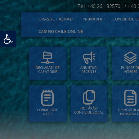
Tel:
+40 261 825701
/
+40 
ORAȘUL TĂȘNAD
PRIMĂRIA
CONSILIUL L
Deschide bara de unelte
CASINO CHILE ONLINE
PUNCTE D
ANUNȚURI
DECLARAȚII DE
INTERES
RECENTE
CĂSĂTORIE
HOTĂRÂRI
FORMULARE
DISPOZIȚII 
CONSILIUL LOCAL
UTILE
PRIMARULU