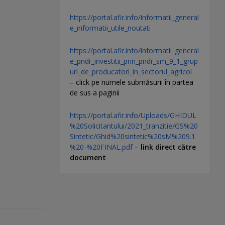
https://portal.afir.info/informatii_general
e_informatii_utile_noutati
https://portal.afir.info/informatii_general
e_pndr_investitii_prin_pndr_sm_9_1_grup
uri_de_producatori_in_sectorul_agricol
– click pe numele submăsurii în partea
de sus a paginii
https://portal.afir.info/Uploads/GHIDUL
%20Solicitantului/2021_tranzitie/GS%20
Sintetic/Ghid%20sintetic%20sM%209.1
%20-%20FINAL.pdf
–
link direct către
document