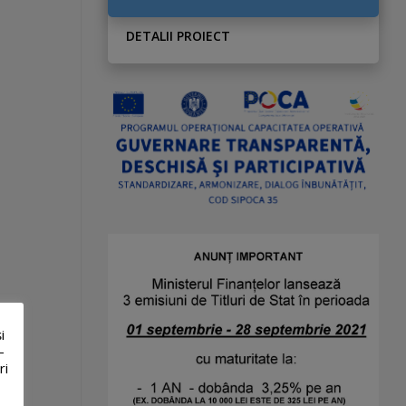
DETALII PROIECT
i
-
ri