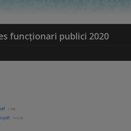
es funcționari publici 2020
.pdf
2 MB
in.pdf
709 kB