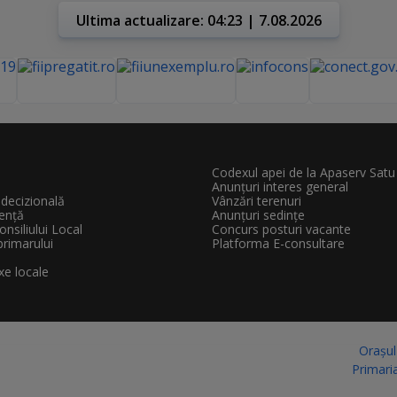
Ultima actualizare: 04:23 | 7.08.2026
Codexul apei de la Apaserv Sat
Anunțuri interes general
decizională
Vânzări terenuri
gență
Anunțuri sedințe
onsiliului Local
Concurs posturi vacante
 primarului
Platforma E-consultare
xe locale
Orașu
Primaria