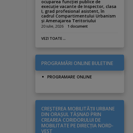
ocuparea funcției publice de
execuție vacante de Inspector, clasa
I, grad profesional asistent, în
cadrul Compartimentului Urbanism
și Amenajarea Teritoriului
20 iulie, 2026
1 document
VEZI TOATE ...
PROGRAMĂRI ONLINE BULETINE
PROGRAMARE ONLINE
CREŞTEREA MOBILITĂŢII URBANE
DIN ORAŞUL TĂŞNAD PRIN
CREAREA CORIDORULUI DE
MOBILITATE PE DIRECŢIA NORD-
VEST