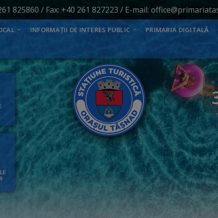
261 825860
/ Fax: +40 261 827223 / E-mail:
office@primariata
OCAL
INFORMAȚII DE INTERES PUBLIC
PRIMARIA DIGITALĂ
E
ALE
I