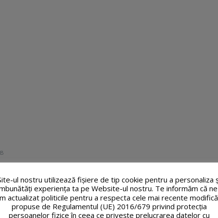
kB
Site-ul nostru utilizează fişiere de tip cookie pentru a personaliza ș
îmbunătăți experiența ta pe Website-ul nostru. Te informăm că ne
m actualizat politicile pentru a respecta cele mai recente modifică
propuse de Regulamentul (UE) 2016/679 privind protecția
B
persoanelor fizice în ceea ce privește prelucrarea datelor cu