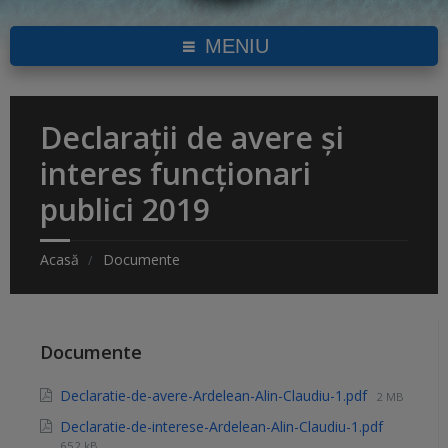
MENIU
Declarații de avere și
interes funcționari
publici 2019
Acasă
Documente
Documente
Declaratie-de-avere-Ardelean-Alin-Claudiu-1.pdf
2 MB
Declaratie-de-interese-Ardelean-Alin-Claudiu-1.pdf
652 kB