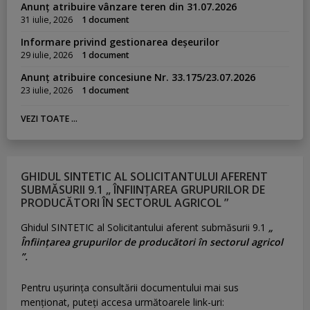
Anunț atribuire vânzare teren din 31.07.2026
31 iulie, 2026
1 document
Informare privind gestionarea deșeurilor
29 iulie, 2026
1 document
Anunț atribuire concesiune Nr. 33.175/23.07.2026
23 iulie, 2026
1 document
VEZI TOATE ...
GHIDUL SINTETIC AL SOLICITANTULUI AFERENT
SUBMĂSURII 9.1 „ ÎNFIINȚAREA GRUPURILOR DE
PRODUCĂTORI ÎN SECTORUL AGRICOL ”
Ghidul SINTETIC al Solicitantului aferent submăsurii 9.1
„
Înființarea grupurilor de producători în sectorul agricol
”.
Pentru uşurinţa consultării documentului mai sus
menţionat, puteţi accesa următoarele link-uri: