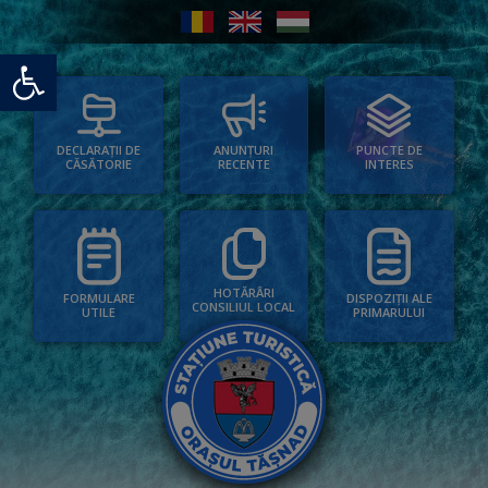
Deschide bara de unelte
PUNCTE DE
ANUNȚURI
DECLARAȚII DE
INTERES
RECENTE
CĂSĂTORIE
HOTĂRÂRI
FORMULARE
DISPOZIȚII ALE
CONSILIUL LOCAL
UTILE
PRIMARULUI