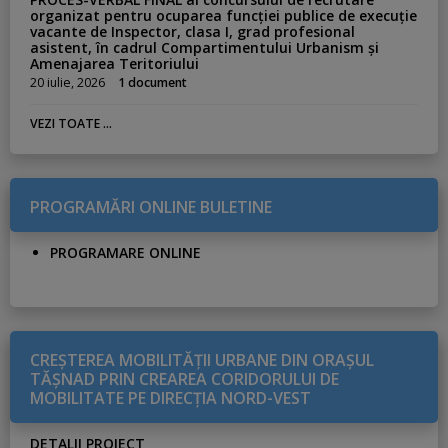
organizat pentru ocuparea funcției publice de execuție
vacante de Inspector, clasa I, grad profesional
asistent, în cadrul Compartimentului Urbanism și
Amenajarea Teritoriului
20 iulie, 2026
1 document
VEZI TOATE ...
PROGRAMĂRI ONLINE BULETINE
PROGRAMARE ONLINE
CREŞTEREA MOBILITĂŢII URBANE DIN ORAŞUL
TĂŞNAD PRIN CREAREA CORIDORULUI DE
MOBILITATE PE DIRECŢIA NORD-VEST
DETALII PROIECT