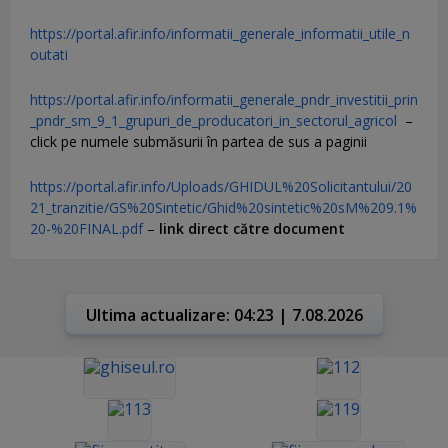
https://portal.afir.info/informatii_generale_informatii_utile_n
outati
https://portal.afir.info/informatii_generale_pndr_investitii_prin
_pndr_sm_9_1_grupuri_de_producatori_in_sectorul_agricol
–
click pe numele submăsurii în partea de sus a paginii
https://portal.afir.info/Uploads/GHIDUL%20Solicitantului/20
21_tranzitie/GS%20Sintetic/Ghid%20sintetic%20sM%209.1%
20-%20FINAL.pdf
–
link direct către document
Ultima actualizare: 04:23 | 7.08.2026