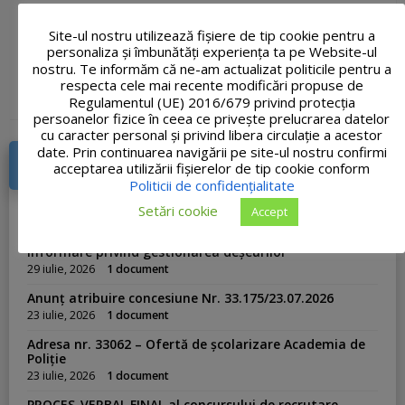
Declaratie-de-interese-Tisza-Erika-1.pdf
678 kB
Site-ul nostru utilizează fişiere de tip cookie pentru a
personaliza și îmbunătăți experiența ta pe Website-ul
31 decembrie, 2018
nostru. Te informăm că ne-am actualizat politicile pentru a
respecta cele mai recente modificări propuse de
C
Declarații de avere și interes funcționari
a
Regulamentul (UE) 2016/679 privind protecția
t
persoanelor fizice în ceea ce privește prelucrarea datelor
e
cu caracter personal și privind libera circulație a acestor
g
o
date. Prin continuarea navigării pe site-ul nostru confirmi
r
AVIZIER ELECTRONIC
acceptarea utilizării fişierelor de tip cookie conform
i
Politicii de confidențialitate
e
s
Anunț atribuire vânzare teren din 31.07.2026
Setări cookie
Accept
:
31 iulie, 2026
1 document
Informare privind gestionarea deșeurilor
29 iulie, 2026
1 document
Anunț atribuire concesiune Nr. 33.175/23.07.2026
23 iulie, 2026
1 document
Adresa nr. 33062 – Ofertă de școlarizare Academia de
Poliție
23 iulie, 2026
1 document
PROCES-VERBAL FINAL al concursului de recrutare