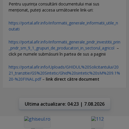
Pentru uşurinţa consultării documentului mai sus
menţionat, puteţi accesa următoarele link-uri:
https://portal.afir.info/informatii_generale_informatii_utile_n
outati
https://portal.afir.info/informatii_generale_pndr_investitii_prin
_pndr_sm_9_1_grupuri_de_producatori_in_sectorul_agricol
–
click pe numele submăsurii în partea de sus a paginii
https://portal.afir.info/Uploads/GHIDUL%20Solicitantului/20
21_tranzitie/GS%20Sintetic/Ghid%20sintetic%20sM%209.1%
20-%20FINAL.pdf
–
link direct către document
Ultima actualizare: 04:23 | 7.08.2026