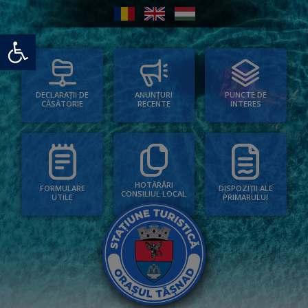
Deschide bara de unelte
PUNCTE DE
ANUNȚURI
DECLARAȚII DE
INTERES
RECENTE
CĂSĂTORIE
HOTĂRÂRI
FORMULARE
DISPOZIȚII ALE
CONSILIUL LOCAL
UTILE
PRIMARULUI