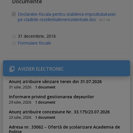
Documente
Declaratie-fiscala-pentru-stabilirea-impozituluitaxei-
pe-cladirile-rezidentialenerezidentiale.doc
857 kB
31 decembrie, 2016
C
Formulare fiscale
a
t
e
g
o
r
AVIZIER ELECTRONIC
i
e
s
Anunț atribuire vânzare teren din 31.07.2026
:
31 iulie, 2026
1 document
Informare privind gestionarea deșeurilor
29 iulie, 2026
1 document
Anunț atribuire concesiune Nr. 33.175/23.07.2026
23 iulie, 2026
1 document
Adresa nr. 33062 – Ofertă de școlarizare Academia de
Poliție