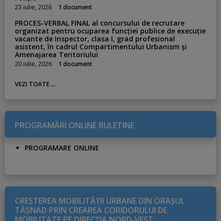
23 iulie, 2026
1 document
PROCES-VERBAL FINAL al concursului de recrutare
organizat pentru ocuparea funcției publice de execuție
vacante de Inspector, clasa I, grad profesional
asistent, în cadrul Compartimentului Urbanism și
Amenajarea Teritoriului
20 iulie, 2026
1 document
VEZI TOATE ...
PROGRAMĂRI ONLINE BULETINE
PROGRAMARE ONLINE
CREŞTEREA MOBILITĂŢII URBANE DIN ORAŞUL
TĂŞNAD PRIN CREAREA CORIDORULUI DE
MOBILITATE PE DIRECŢIA NORD-VEST