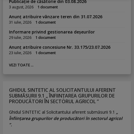
Publicație de căsătorie din 03.08.2026
3 august, 2026
1 document
Anunț atribuire vânzare teren din 31.07.2026
31 iulie, 2026
1 document
Informare privind gestionarea deșeurilor
29 iulie, 2026
1 document
Anunț atribuire concesiune Nr. 33.175/23.07.2026
23 iulie, 2026
1 document
VEZI TOATE ...
GHIDUL SINTETIC AL SOLICITANTULUI AFERENT
SUBMĂSURII 9.1 „ ÎNFIINȚAREA GRUPURILOR DE
PRODUCĂTORI ÎN SECTORUL AGRICOL ”
Ghidul SINTETIC al Solicitantului aferent submăsurii 9.1
„
Înființarea grupurilor de producători în sectorul agricol
”.