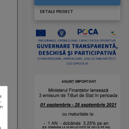
DETALII PROIECT
i
-
ri
i