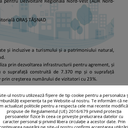
Site-ul nostru utilizează fişiere de tip cookie pentru a personaliza ș
îmbunătăți experiența ta pe Website-ul nostru. Te informăm că ne
m actualizat politicile pentru a respecta cele mai recente modifică
propuse de Regulamentul (UE) 2016/679 privind protecția
persoanelor fizice în ceea ce privește prelucrarea datelor cu
caracter personal și privind libera circulație a acestor date. Prin
continuarea navigării pe site-ul nostru confirmi acceptarea utilizări