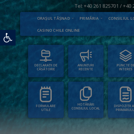
Tel:
+40 261 825701
/
+40 
ORAȘUL TĂȘNAD
PRIMĂRIA
CONSILIUL L
Deschide bara de unelte
CASINO CHILE ONLINE
PUNCTE D
ANUNȚURI
DECLARAȚII DE
INTERES
RECENTE
CĂSĂTORIE
HOTĂRÂRI
FORMULARE
DISPOZIȚII 
CONSILIUL LOCAL
UTILE
PRIMARULU