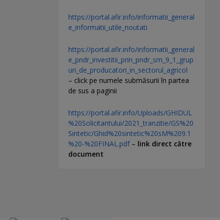
https://portal.afir.info/informatii_general
e_informatii_utile_noutati
https://portal.afir.info/informatii_general
e_pndr_investitii_prin_pndr_sm_9_1_grup
uri_de_producatori_in_sectorul_agricol
– click pe numele submăsurii în partea
de sus a paginii
https://portal.afir.info/Uploads/GHIDUL
%20Solicitantului/2021_tranzitie/GS%20
Sintetic/Ghid%20sintetic%20sM%209.1
%20-%20FINAL.pdf
–
link direct către
document