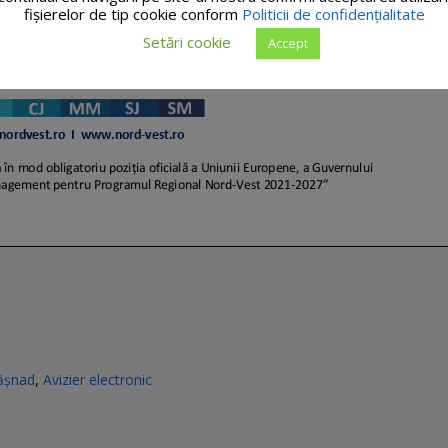
fişierelor de tip cookie conform
Politicii de confidențialitate
Setări cookie
Accept
ășnad
,
Avizier electronic