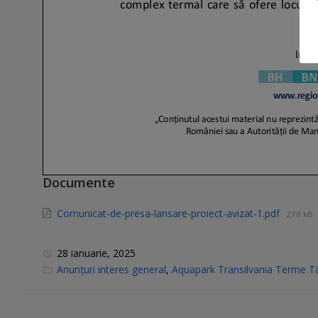
Documente
Comunicat-de-presa-lansare-proiect-avizat-1.pdf
278 kB
28 ianuarie, 2025
C
Anunțuri interes general
,
Aquapark Transilvania Terme T
a
t
e
g
o