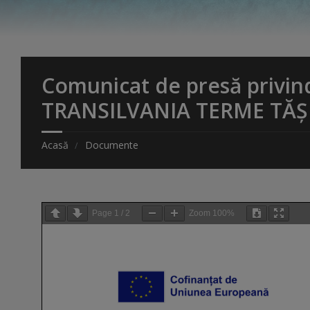
Comunicat de presă privin
TRANSILVANIA TERME TĂ
Acasă
Documente
Page
1
/
2
Zoom
100%