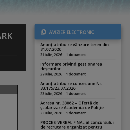
AVIZIER ELECTRONIC
ARK
Anunț atribuire vânzare teren din
31.07.2026
31 iulie, 2026
1 document
Informare privind gestionarea
deșeurilor
29 iulie, 2026
1 document
Anunț atribuire concesiune Nr.
33.175/23.07.2026
23 iulie, 2026
1 document
Adresa nr. 33062 – Ofertă de
școlarizare Academia de Poliție
23 iulie, 2026
1 document
PROCES-VERBAL FINAL al concursului
de recrutare organizat pentru