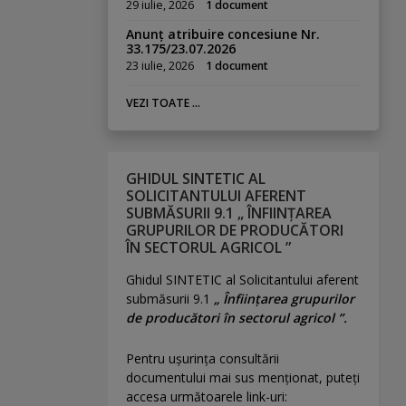
29 iulie, 2026
1 document
Anunț atribuire concesiune Nr.
33.175/23.07.2026
23 iulie, 2026
1 document
VEZI TOATE ...
GHIDUL SINTETIC AL
SOLICITANTULUI AFERENT
SUBMĂSURII 9.1 „ ÎNFIINȚAREA
GRUPURILOR DE PRODUCĂTORI
ÎN SECTORUL AGRICOL ”
Ghidul SINTETIC al Solicitantului aferent
submăsurii 9.1
„ Înființarea grupurilor
de producători în sectorul agricol ”.
Pentru uşurinţa consultării
documentului mai sus menţionat, puteţi
accesa următoarele link-uri: