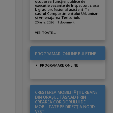
ocuparea funcției publice de
execuție vacante de Inspector, clasa
I, grad profesional asistent, în
cadrul Compartimentului Urbanism
și Amenajarea Teritoriului
20 iulie, 2026
1 document
VEZI TOATE ...
PROGRAMĂRI ONLINE BULETINE
PROGRAMARE ONLINE
CREŞTEREA MOBILITĂŢII URBANE
DIN ORAŞUL TĂŞNAD PRIN
CREAREA CORIDORULUI DE
MOBILITATE PE DIRECŢIA NORD-
VEST