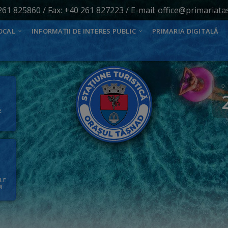
261 825860
/ Fax: +40 261 827223 / E-mail:
office@primariata
OCAL
INFORMAȚII DE INTERES PUBLIC
PRIMARIA DIGITALĂ
E
ALE
I