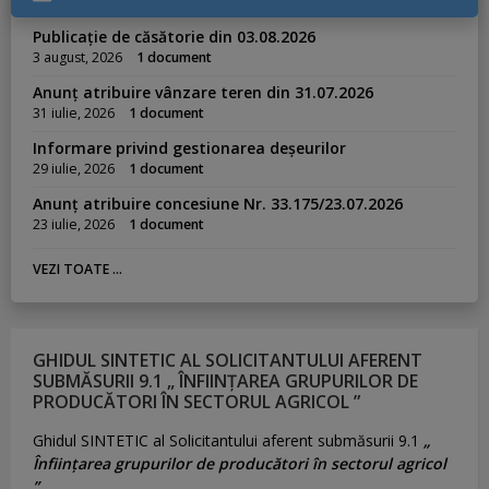
Publicație de căsătorie din 03.08.2026
3 august, 2026
1 document
Anunț atribuire vânzare teren din 31.07.2026
31 iulie, 2026
1 document
Informare privind gestionarea deșeurilor
29 iulie, 2026
1 document
Anunț atribuire concesiune Nr. 33.175/23.07.2026
23 iulie, 2026
1 document
VEZI TOATE ...
GHIDUL SINTETIC AL SOLICITANTULUI AFERENT
SUBMĂSURII 9.1 „ ÎNFIINȚAREA GRUPURILOR DE
PRODUCĂTORI ÎN SECTORUL AGRICOL ”
Ghidul SINTETIC al Solicitantului aferent submăsurii 9.1
„
Înființarea grupurilor de producători în sectorul agricol
”.