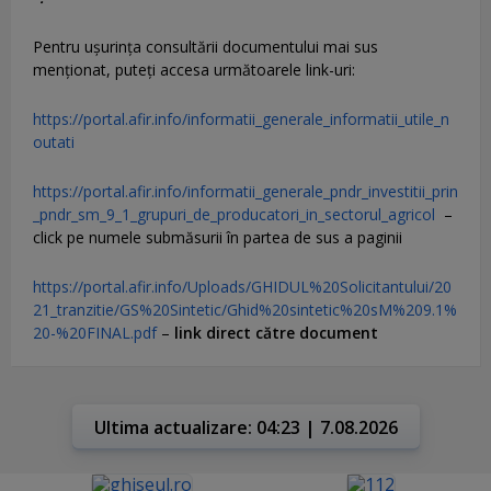
Pentru uşurinţa consultării documentului mai sus
menţionat, puteţi accesa următoarele link-uri:
https://portal.afir.info/informatii_generale_informatii_utile_n
outati
https://portal.afir.info/informatii_generale_pndr_investitii_prin
_pndr_sm_9_1_grupuri_de_producatori_in_sectorul_agricol
–
click pe numele submăsurii în partea de sus a paginii
https://portal.afir.info/Uploads/GHIDUL%20Solicitantului/20
21_tranzitie/GS%20Sintetic/Ghid%20sintetic%20sM%209.1%
20-%20FINAL.pdf
–
link direct către document
Ultima actualizare: 04:23 | 7.08.2026