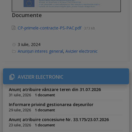
Documente
CP-primele-contracte-PS-PAC.pdf
373 kB
3 iulie, 2024
C
Anunțuri interes general
,
Avizier electronic
a
t
e
g
o
r
AVIZIER ELECTRONIC
i
e
s
Anunț atribuire vânzare teren din 31.07.2026
:
31 iulie, 2026
1 document
Informare privind gestionarea deșeurilor
29 iulie, 2026
1 document
Anunț atribuire concesiune Nr. 33.175/23.07.2026
23 iulie, 2026
1 document