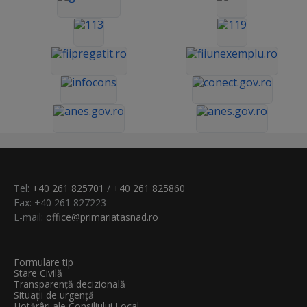
Tel:
+40 261 825701
/
+40 261 825860
Fax: +40 261 827223
E-mail:
office@primariatasnad.ro
Formulare tip
Stare Civilă
Transparenţă decizională
Situații de urgență
Hotărâri ale Consiliului Local