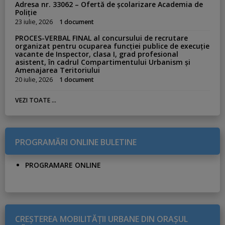
Adresa nr. 33062 – Ofertă de școlarizare Academia de
Poliție
23 iulie, 2026
1 document
PROCES-VERBAL FINAL al concursului de recrutare
organizat pentru ocuparea funcției publice de execuție
vacante de Inspector, clasa I, grad profesional
asistent, în cadrul Compartimentului Urbanism și
Amenajarea Teritoriului
20 iulie, 2026
1 document
VEZI TOATE ...
PROGRAMĂRI ONLINE BULETINE
PROGRAMARE ONLINE
CREŞTEREA MOBILITĂŢII URBANE DIN ORAŞUL