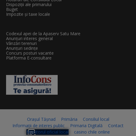
Dispoziții ale primarului
Buget
Impozite și taxe locale
Codexul apei de la Apaserv Satu Mare
Anunțuri interes general
Vânzări terenuri
Anunțuri sedințe
Concurs posturi vacante
Platforma E-consultare
Orașul Tășnad
Primăria
Consiliul local
Informații de interes public
Primaria Digitală
Contact
Monitorul oficial local
casino chile online