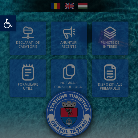
Deschide bara de unelte
PUNCTE DE
ANUNȚURI
DECLARAȚII DE
INTERES
RECENTE
CĂSĂTORIE
HOTĂRÂRI
FORMULARE
DISPOZIȚII ALE
CONSILIUL LOCAL
UTILE
PRIMARULUI