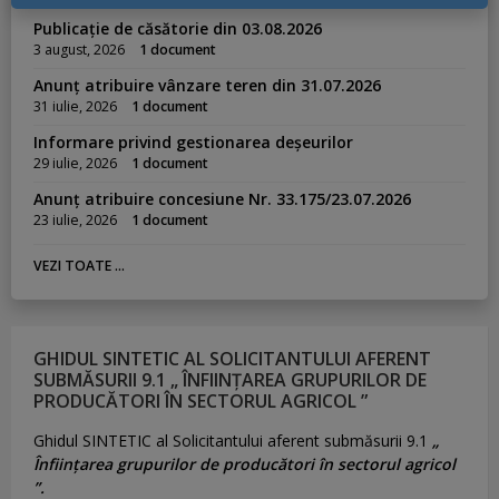
Publicație de căsătorie din 03.08.2026
3 august, 2026
1 document
Anunț atribuire vânzare teren din 31.07.2026
31 iulie, 2026
1 document
Informare privind gestionarea deșeurilor
29 iulie, 2026
1 document
Anunț atribuire concesiune Nr. 33.175/23.07.2026
23 iulie, 2026
1 document
VEZI TOATE ...
GHIDUL SINTETIC AL SOLICITANTULUI AFERENT
SUBMĂSURII 9.1 „ ÎNFIINȚAREA GRUPURILOR DE
PRODUCĂTORI ÎN SECTORUL AGRICOL ”
Ghidul SINTETIC al Solicitantului aferent submăsurii 9.1
„
Înființarea grupurilor de producători în sectorul agricol
”.