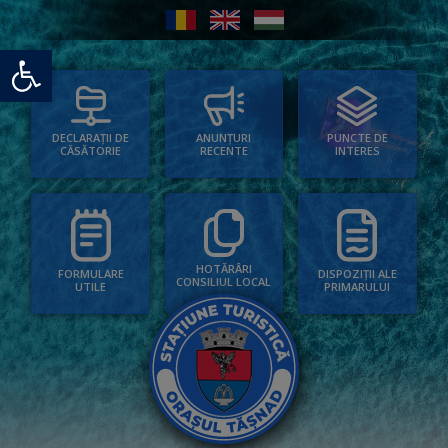
Deschide bara de unelte
PUNCTE DE
ANUNȚURI
DECLARAȚII DE
INTERES
RECENTE
CĂSĂTORIE
HOTĂRÂRI
FORMULARE
DISPOZIȚII ALE
CONSILIUL LOCAL
UTILE
PRIMARULUI