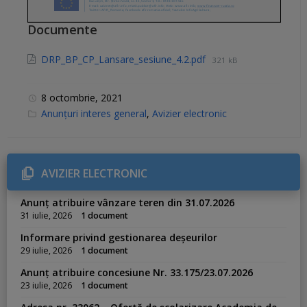
Documente
DRP_BP_CP_Lansare_sesiune_4.2.pdf
321 kB
8 octombrie, 2021
C
Anunțuri interes general
,
Avizier electronic
a
t
e
g
o
r
AVIZIER ELECTRONIC
i
e
s
Anunț atribuire vânzare teren din 31.07.2026
:
31 iulie, 2026
1 document
Informare privind gestionarea deșeurilor
29 iulie, 2026
1 document
Anunț atribuire concesiune Nr. 33.175/23.07.2026
23 iulie, 2026
1 document