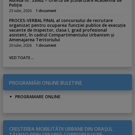
Adresa nr. 33062 – Ofertă de școlarizare Academia de
Poliție
23 iulie, 2026
1 document
PROCES-VERBAL FINAL al concursului de recrutare
organizat pentru ocuparea funcției publice de execuție
vacante de Inspector, clasa I, grad profesional
asistent, în cadrul Compartimentului Urbanism și
Amenajarea Teritoriului
20 iulie, 2026
1 document
VEZI TOATE ...
PROGRAMĂRI ONLINE BULETINE
PROGRAMARE ONLINE
CREŞTEREA MOBILITĂŢII URBANE DIN ORAŞUL
TĂŞNAD PRIN CREAREA CORIDORULUI DE