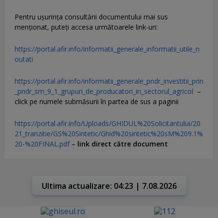
Pentru uşurinţa consultării documentului mai sus
menţionat, puteţi accesa următoarele link-uri:
https://portal.afir.info/informatii_generale_informatii_utile_n
outati
https://portal.afir.info/informatii_generale_pndr_investitii_prin
_pndr_sm_9_1_grupuri_de_producatori_in_sectorul_agricol
–
click pe numele submăsurii în partea de sus a paginii
https://portal.afir.info/Uploads/GHIDUL%20Solicitantului/20
21_tranzitie/GS%20Sintetic/Ghid%20sintetic%20sM%209.1%
20-%20FINAL.pdf
–
link direct către document
Ultima actualizare: 04:23 | 7.08.2026