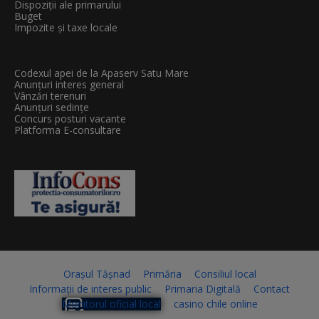
Dispoziții ale primarului
Buget
Impozite și taxe locale
Codexul apei de la Apaserv Satu Mare
Anunțuri interes general
Vânzări terenuri
Anunțuri sedințe
Concurs posturi vacante
Platforma E-consultare
Orașul Tășnad
Primăria
Consiliul local
Informații de interes public
Primaria Digitală
Contact
Monitorul oficial local
casino chile online