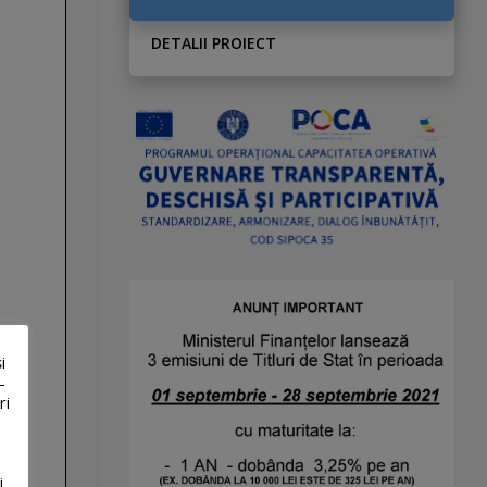
DETALII PROIECT
i
-
ri
i