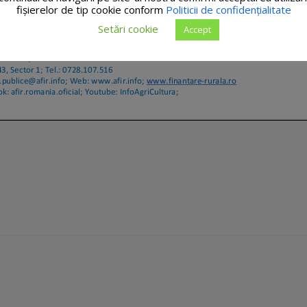
fişierelor de tip cookie conform
Politicii de confidențialitate
Setări cookie
Accept