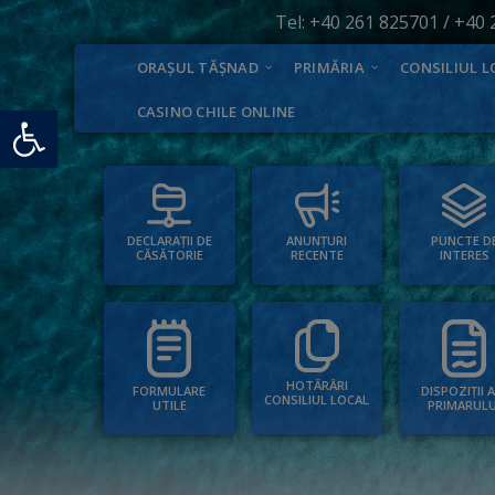
Tel:
+40 261 825701
/
+40 
ORAȘUL TĂȘNAD
PRIMĂRIA
CONSILIUL L
Deschide bara de unelte
CASINO CHILE ONLINE
PUNCTE D
ANUNȚURI
DECLARAȚII DE
INTERES
RECENTE
CĂSĂTORIE
HOTĂRÂRI
FORMULARE
DISPOZIȚII 
CONSILIUL LOCAL
UTILE
PRIMARULU