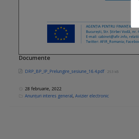
Documente
DRP_BP_IP_Prelungire_sesiune_16.4.pdf
253 kB
28 februarie, 2022
C
Anunțuri interes general
,
Avizier electronic
a
t
e
g
o
r
i
e
s
: