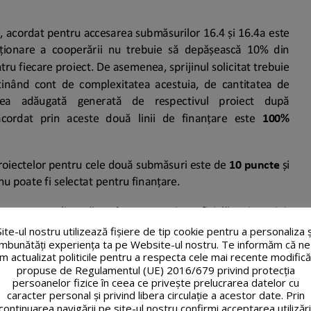
Site-ul nostru utilizează fişiere de tip cookie pentru a personaliza ș
îmbunătăți experiența ta pe Website-ul nostru. Te informăm că ne
m actualizat politicile pentru a respecta cele mai recente modifică
propuse de Regulamentul (UE) 2016/679 privind protecția
persoanelor fizice în ceea ce privește prelucrarea datelor cu
caracter personal și privind libera circulație a acestor date. Prin
continuarea navigării pe site-ul nostru confirmi acceptarea utilizări