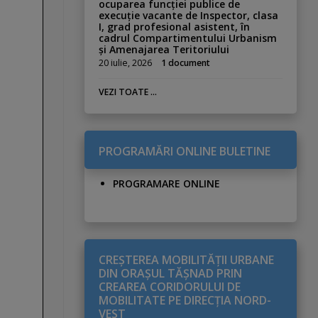
ocuparea funcției publice de
execuție vacante de Inspector, clasa
I, grad profesional asistent, în
cadrul Compartimentului Urbanism
și Amenajarea Teritoriului
20 iulie, 2026
1 document
VEZI TOATE ...
PROGRAMĂRI ONLINE BULETINE
PROGRAMARE ONLINE
CREŞTEREA MOBILITĂŢII URBANE
DIN ORAŞUL TĂŞNAD PRIN
CREAREA CORIDORULUI DE
MOBILITATE PE DIRECŢIA NORD-
VEST