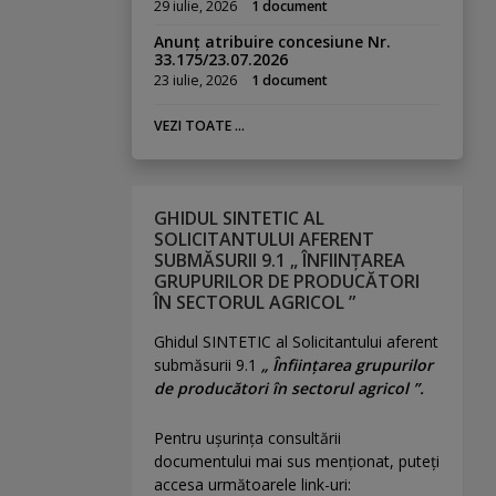
29 iulie, 2026
1 document
Anunț atribuire concesiune Nr.
33.175/23.07.2026
23 iulie, 2026
1 document
VEZI TOATE ...
GHIDUL SINTETIC AL
SOLICITANTULUI AFERENT
SUBMĂSURII 9.1 „ ÎNFIINȚAREA
GRUPURILOR DE PRODUCĂTORI
ÎN SECTORUL AGRICOL ”
Ghidul SINTETIC al Solicitantului aferent
submăsurii 9.1
„ Înființarea grupurilor
de producători în sectorul agricol ”.
Pentru uşurinţa consultării
documentului mai sus menţionat, puteţi
accesa următoarele link-uri: