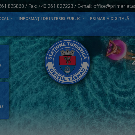
261 825860
/ Fax: +40 261 827223 / E-mail:
office@primariata
OCAL
INFORMAȚII DE INTERES PUBLIC
PRIMARIA DIGITALĂ
E
ALE
I