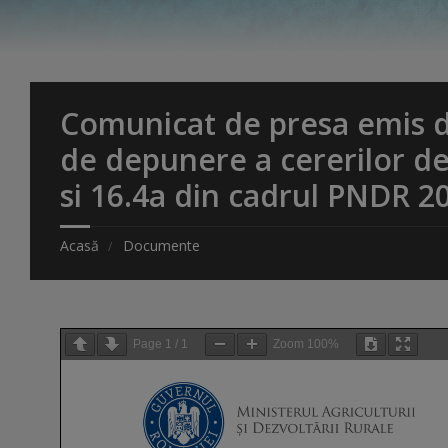
Comunicat de presa emis de
de depunere a cererilor de
si 16.4a din cadrul PNDR 2
Acasă
Documente
Page
1
/
1
Zoom
100%