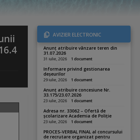
AVIZIER ELECTRONIC
unii
16.4
Anunț atribuire vânzare teren din
31.07.2026
31 iulie, 2026
1 document
Informare privind gestionarea
deșeurilor
29 iulie, 2026
1 document
Anunț atribuire concesiune Nr.
33.175/23.07.2026
23 iulie, 2026
1 document
Adresa nr. 33062 – Ofertă de
școlarizare Academia de Poliție
23 iulie, 2026
1 document
PROCES-VERBAL FINAL al concursului
de recrutare organizat pentru