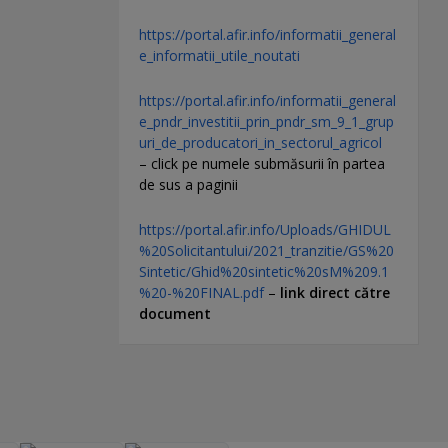
https://portal.afir.info/informatii_general
e_informatii_utile_noutati
https://portal.afir.info/informatii_general
e_pndr_investitii_prin_pndr_sm_9_1_grup
uri_de_producatori_in_sectorul_agricol
– click pe numele submăsurii în partea
de sus a paginii
https://portal.afir.info/Uploads/GHIDUL
%20Solicitantului/2021_tranzitie/GS%20
Sintetic/Ghid%20sintetic%20sM%209.1
%20-%20FINAL.pdf
–
link direct către
document