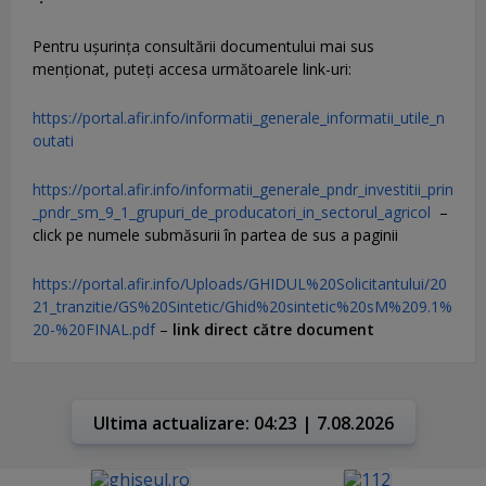
Pentru uşurinţa consultării documentului mai sus
menţionat, puteţi accesa următoarele link-uri:
https://portal.afir.info/informatii_generale_informatii_utile_n
outati
https://portal.afir.info/informatii_generale_pndr_investitii_prin
_pndr_sm_9_1_grupuri_de_producatori_in_sectorul_agricol
–
click pe numele submăsurii în partea de sus a paginii
https://portal.afir.info/Uploads/GHIDUL%20Solicitantului/20
21_tranzitie/GS%20Sintetic/Ghid%20sintetic%20sM%209.1%
20-%20FINAL.pdf
–
link direct către document
Ultima actualizare: 04:23 | 7.08.2026