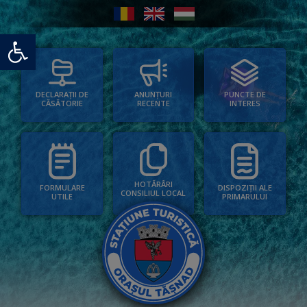
Deschide bara de unelte
PUNCTE DE
ANUNȚURI
DECLARAȚII DE
INTERES
RECENTE
CĂSĂTORIE
HOTĂRÂRI
FORMULARE
DISPOZIȚII ALE
CONSILIUL LOCAL
UTILE
PRIMARULUI