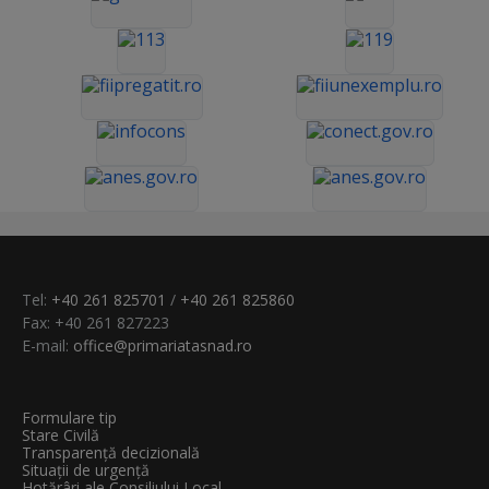
Tel:
+40 261 825701
/
+40 261 825860
Fax: +40 261 827223
E-mail:
office@primariatasnad.ro
Formulare tip
Stare Civilă
Transparenţă decizională
Situații de urgență
Hotărâri ale Consiliului Local