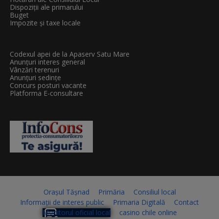
Dispoziții ale primarului
Buget
Impozite și taxe locale
Codexul apei de la Apaserv Satu Mare
Anunțuri interes general
Vânzări terenuri
Anunțuri sedințe
Concurs posturi vacante
Platforma E-consultare
Orașul Tășnad
Primăria
Consiliul local
Informații de interes public
Primaria Digitală
Contact
Monitorul oficial local
casino chile online