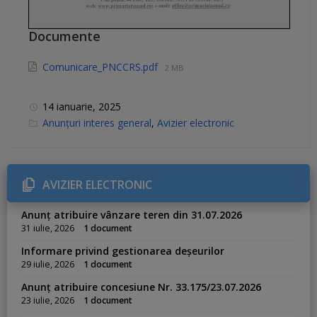
Documente
Comunicare_PNCCRS.pdf
2 MB
14 ianuarie, 2025
C
Anunțuri interes general
,
Avizier electronic
a
t
e
g
o
r
AVIZIER ELECTRONIC
i
e
s
Anunț atribuire vânzare teren din 31.07.2026
:
31 iulie, 2026
1 document
Informare privind gestionarea deșeurilor
29 iulie, 2026
1 document
Anunț atribuire concesiune Nr. 33.175/23.07.2026
23 iulie, 2026
1 document