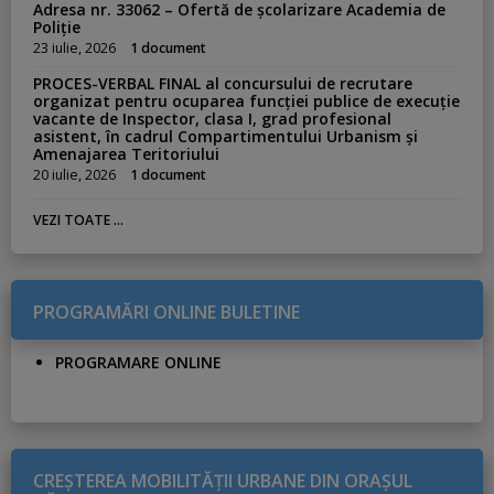
Adresa nr. 33062 – Ofertă de școlarizare Academia de
Poliție
23 iulie, 2026
1 document
PROCES-VERBAL FINAL al concursului de recrutare
organizat pentru ocuparea funcției publice de execuție
vacante de Inspector, clasa I, grad profesional
asistent, în cadrul Compartimentului Urbanism și
Amenajarea Teritoriului
20 iulie, 2026
1 document
VEZI TOATE ...
PROGRAMĂRI ONLINE BULETINE
PROGRAMARE ONLINE
CREŞTEREA MOBILITĂŢII URBANE DIN ORAŞUL