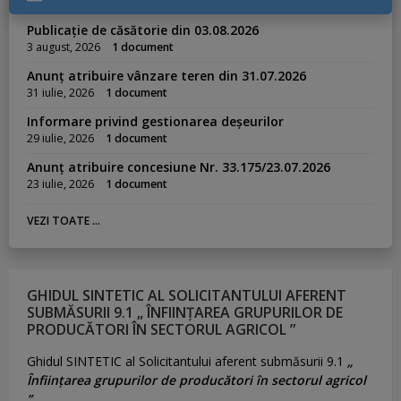
Publicație de căsătorie din 03.08.2026
3 august, 2026
1 document
Anunț atribuire vânzare teren din 31.07.2026
31 iulie, 2026
1 document
Informare privind gestionarea deșeurilor
29 iulie, 2026
1 document
Anunț atribuire concesiune Nr. 33.175/23.07.2026
23 iulie, 2026
1 document
VEZI TOATE ...
GHIDUL SINTETIC AL SOLICITANTULUI AFERENT
SUBMĂSURII 9.1 „ ÎNFIINȚAREA GRUPURILOR DE
PRODUCĂTORI ÎN SECTORUL AGRICOL ”
Ghidul SINTETIC al Solicitantului aferent submăsurii 9.1
„
Înființarea grupurilor de producători în sectorul agricol
”.