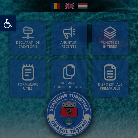
Deschide bara de unelte
PUNCTE DE
ANUNȚURI
DECLARAȚII DE
INTERES
RECENTE
CĂSĂTORIE
HOTĂRÂRI
FORMULARE
DISPOZIȚII ALE
CONSILIUL LOCAL
UTILE
PRIMARULUI