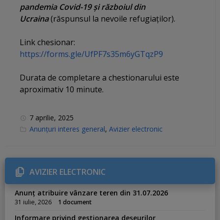
pandemia Covid-19 și războiul din
Ucraina
(răspunsul la nevoile refugiaților).
Link chesionar:
https://forms.gle/UfPF7s35m6yGTqzP9
Durata de completare a chestionarului este
aproximativ 10 minute.
7 aprilie, 2025
C
Anunțuri interes general
,
Avizier electronic
a
t
e
g
o
r
AVIZIER ELECTRONIC
i
e
s
Anunț atribuire vânzare teren din 31.07.2026
:
31 iulie, 2026
1 document
Informare privind gestionarea deșeurilor