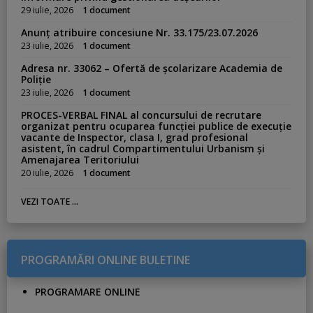
29 iulie, 2026
1 document
Anunț atribuire concesiune Nr. 33.175/23.07.2026
23 iulie, 2026
1 document
Adresa nr. 33062 – Ofertă de școlarizare Academia de
Poliție
23 iulie, 2026
1 document
PROCES-VERBAL FINAL al concursului de recrutare
organizat pentru ocuparea funcției publice de execuție
vacante de Inspector, clasa I, grad profesional
asistent, în cadrul Compartimentului Urbanism și
Amenajarea Teritoriului
20 iulie, 2026
1 document
VEZI TOATE ...
PROGRAMĂRI ONLINE BULETINE
PROGRAMARE ONLINE