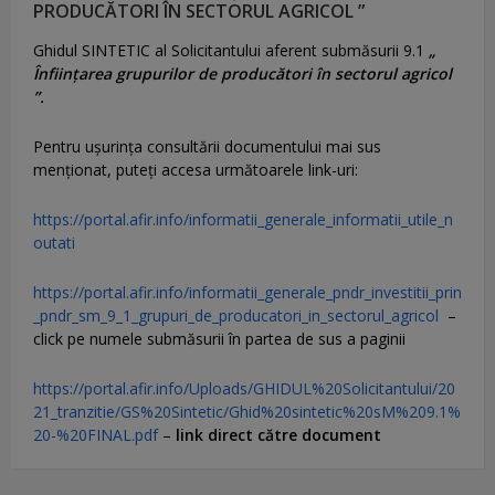
PRODUCĂTORI ÎN SECTORUL AGRICOL ”
Ghidul SINTETIC al Solicitantului aferent submăsurii 9.1
„
Înființarea grupurilor de producători în sectorul agricol
”.
Pentru uşurinţa consultării documentului mai sus
menţionat, puteţi accesa următoarele link-uri:
https://portal.afir.info/informatii_generale_informatii_utile_n
outati
https://portal.afir.info/informatii_generale_pndr_investitii_prin
_pndr_sm_9_1_grupuri_de_producatori_in_sectorul_agricol
–
click pe numele submăsurii în partea de sus a paginii
https://portal.afir.info/Uploads/GHIDUL%20Solicitantului/20
21_tranzitie/GS%20Sintetic/Ghid%20sintetic%20sM%209.1%
20-%20FINAL.pdf
–
link direct către document