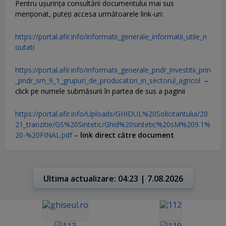
Pentru uşurinţa consultării documentului mai sus
menţionat, puteţi accesa următoarele link-uri:
https://portal.afir.info/informatii_generale_informatii_utile_n
outati
https://portal.afir.info/informatii_generale_pndr_investitii_prin
_pndr_sm_9_1_grupuri_de_producatori_in_sectorul_agricol
–
click pe numele submăsurii în partea de sus a paginii
https://portal.afir.info/Uploads/GHIDUL%20Solicitantului/20
21_tranzitie/GS%20Sintetic/Ghid%20sintetic%20sM%209.1%
20-%20FINAL.pdf
–
link direct către document
Ultima actualizare: 04:23 | 7.08.2026