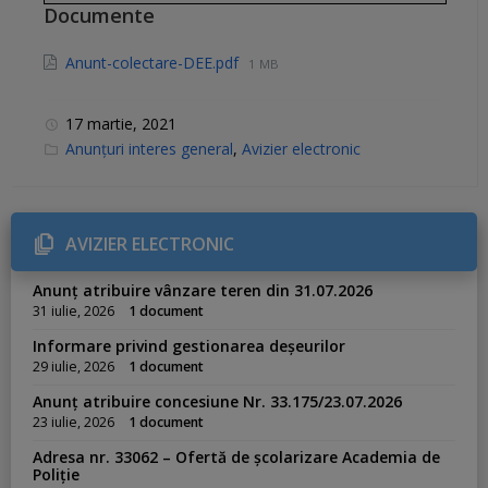
Documente
Anunt-colectare-DEE.pdf
1 MB
17 martie, 2021
C
Anunțuri interes general
,
Avizier electronic
a
t
e
g
o
r
AVIZIER ELECTRONIC
i
e
s
Anunț atribuire vânzare teren din 31.07.2026
:
31 iulie, 2026
1 document
Informare privind gestionarea deșeurilor
29 iulie, 2026
1 document
Anunț atribuire concesiune Nr. 33.175/23.07.2026
23 iulie, 2026
1 document
Adresa nr. 33062 – Ofertă de școlarizare Academia de
Poliție