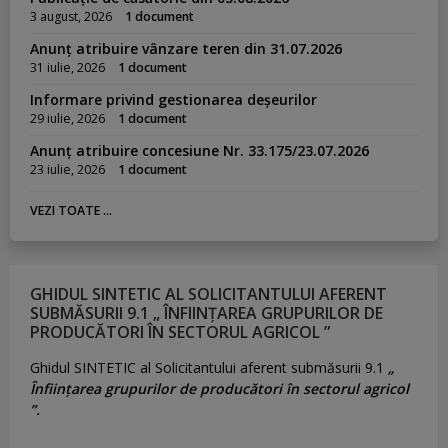
3 august, 2026
1 document
Anunț atribuire vânzare teren din 31.07.2026
31 iulie, 2026
1 document
Informare privind gestionarea deșeurilor
29 iulie, 2026
1 document
Anunț atribuire concesiune Nr. 33.175/23.07.2026
23 iulie, 2026
1 document
VEZI TOATE ...
GHIDUL SINTETIC AL SOLICITANTULUI AFERENT
SUBMĂSURII 9.1 „ ÎNFIINȚAREA GRUPURILOR DE
PRODUCĂTORI ÎN SECTORUL AGRICOL ”
Ghidul SINTETIC al Solicitantului aferent submăsurii 9.1
„
Înființarea grupurilor de producători în sectorul agricol
”.