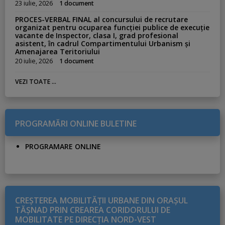
23 iulie, 2026
1 document
PROCES-VERBAL FINAL al concursului de recrutare
organizat pentru ocuparea funcției publice de execuție
vacante de Inspector, clasa I, grad profesional
asistent, în cadrul Compartimentului Urbanism și
Amenajarea Teritoriului
20 iulie, 2026
1 document
VEZI TOATE ...
PROGRAMĂRI ONLINE BULETINE
PROGRAMARE ONLINE
CREŞTEREA MOBILITĂŢII URBANE DIN ORAŞUL
TĂŞNAD PRIN CREAREA CORIDORULUI DE
MOBILITATE PE DIRECŢIA NORD-VEST