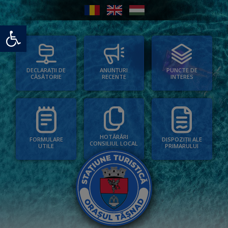
Deschide bara de unelte
PUNCTE DE
ANUNȚURI
DECLARAȚII DE
INTERES
RECENTE
CĂSĂTORIE
HOTĂRÂRI
FORMULARE
DISPOZIȚII ALE
CONSILIUL LOCAL
UTILE
PRIMARULUI