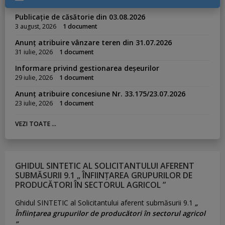
Publicație de căsătorie din 03.08.2026
3 august, 2026
1 document
Anunț atribuire vânzare teren din 31.07.2026
31 iulie, 2026
1 document
Informare privind gestionarea deșeurilor
29 iulie, 2026
1 document
Anunț atribuire concesiune Nr. 33.175/23.07.2026
23 iulie, 2026
1 document
VEZI TOATE ...
GHIDUL SINTETIC AL SOLICITANTULUI AFERENT
SUBMĂSURII 9.1 „ ÎNFIINȚAREA GRUPURILOR DE
PRODUCĂTORI ÎN SECTORUL AGRICOL ”
Ghidul SINTETIC al Solicitantului aferent submăsurii 9.1
„
Înființarea grupurilor de producători în sectorul agricol
”.