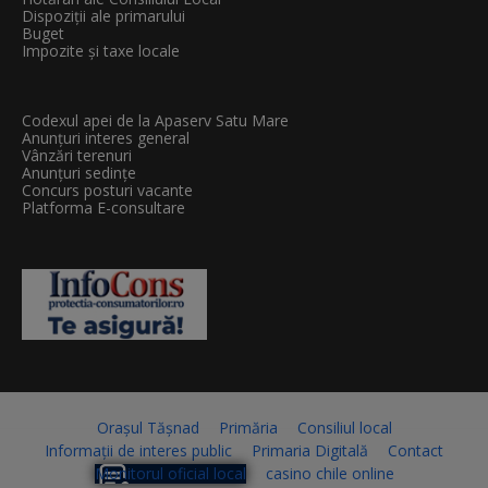
Dispoziții ale primarului
Buget
Impozite și taxe locale
Codexul apei de la Apaserv Satu Mare
Anunțuri interes general
Vânzări terenuri
Anunțuri sedințe
Concurs posturi vacante
Platforma E-consultare
Orașul Tășnad
Primăria
Consiliul local
Informații de interes public
Primaria Digitală
Contact
Monitorul oficial local
casino chile online