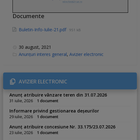
Documente
Buletin-Info-Iulie-21.pdf
951 kB
30 august, 2021
C
Anunțuri interes general
,
Avizier electronic
a
t
e
g
o
r
AVIZIER ELECTRONIC
i
e
s
Anunț atribuire vânzare teren din 31.07.2026
:
31 iulie, 2026
1 document
Informare privind gestionarea deșeurilor
29 iulie, 2026
1 document
Anunț atribuire concesiune Nr. 33.175/23.07.2026
23 iulie, 2026
1 document