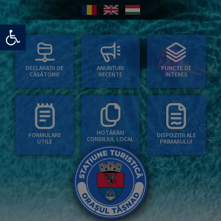
Deschide bara de unelte
PUNCTE DE
ANUNȚURI
DECLARAȚII DE
INTERES
RECENTE
CĂSĂTORIE
HOTĂRÂRI
FORMULARE
DISPOZIȚII ALE
CONSILIUL LOCAL
UTILE
PRIMARULUI