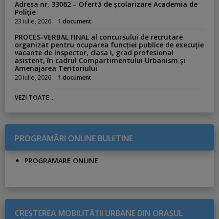
Adresa nr. 33062 – Ofertă de școlarizare Academia de
Poliție
23 iulie, 2026
1 document
PROCES-VERBAL FINAL al concursului de recrutare
organizat pentru ocuparea funcției publice de execuție
vacante de Inspector, clasa I, grad profesional
asistent, în cadrul Compartimentului Urbanism și
Amenajarea Teritoriului
20 iulie, 2026
1 document
VEZI TOATE ...
PROGRAMĂRI ONLINE BULETINE
PROGRAMARE ONLINE
CREŞTEREA MOBILITĂŢII URBANE DIN ORAŞUL