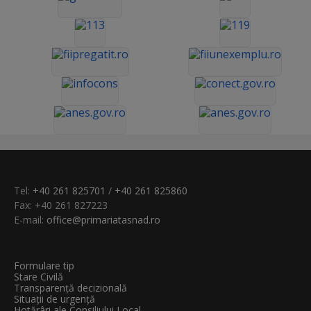
Tel:
+40 261 825701
/
+40 261 825860
Fax: +40 261 827223
E-mail:
office@primariatasnad.ro
Formulare tip
Stare Civilă
Transparenţă decizională
Situații de urgență
Hotărâri ale Consiliului Local