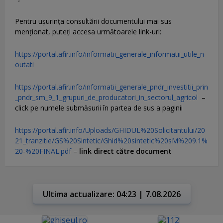
Pentru uşurinţa consultării documentului mai sus
menţionat, puteţi accesa următoarele link-uri:
https://portal.afir.info/informatii_generale_informatii_utile_n
outati
https://portal.afir.info/informatii_generale_pndr_investitii_prin
_pndr_sm_9_1_grupuri_de_producatori_in_sectorul_agricol
–
click pe numele submăsurii în partea de sus a paginii
https://portal.afir.info/Uploads/GHIDUL%20Solicitantului/20
21_tranzitie/GS%20Sintetic/Ghid%20sintetic%20sM%209.1%
20-%20FINAL.pdf
–
link direct către document
Ultima actualizare: 04:23 | 7.08.2026