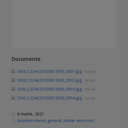
Documente
SKM_C224e21030813590_0001.jpg
358 kB
SKM_C224e21030813590_0002.jpg
293 kB
SKM_C224e21030813590_0003.jpg
436 kB
SKM_C224e21030813590_0004.jpg
157 kB
8 martie, 2021
C
Anunțuri interes general
,
Avizier electronic
a
t