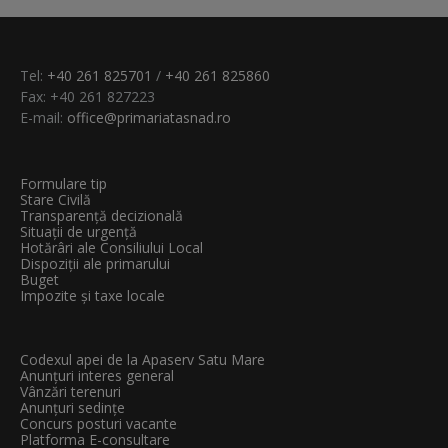
Tel:
+40 261 825701
/
+40 261 825860
Fax: +40 261 827223
E-mail:
office@primariatasnad.ro
Formulare tip
Stare Civilă
Transparenţă decizională
Situații de urgență
Hotărâri ale Consiliului Local
Dispoziții ale primarului
Buget
Impozite și taxe locale
Codexul apei de la Apaserv Satu Mare
Anunțuri interes general
Vânzări terenuri
Anunțuri sedințe
Concurs posturi vacante
Platforma E-consultare