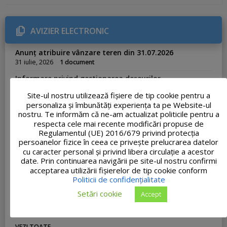
e
g
o
r
AVIZIER ELECTRONIC
i
e
s
Anunț atribuire vânzare teren din 31.07.2026
:
31 iulie, 2026
1 document
Informare privind gestionarea deșeurilor
29 iulie, 2026
1 document
Site-ul nostru utilizează fişiere de tip cookie pentru a
Anunț atribuire concesiune Nr. 33.175/23.07.2026
personaliza și îmbunătăți experiența ta pe Website-ul
nostru. Te informăm că ne-am actualizat politicile pentru a
23 iulie, 2026
1 document
respecta cele mai recente modificări propuse de
Adresa nr. 33062 – Ofertă de școlarizare Academia de
Regulamentul (UE) 2016/679 privind protecția
Poliție
persoanelor fizice în ceea ce privește prelucrarea datelor
23 iulie, 2026
1 document
cu caracter personal și privind libera circulație a acestor
date. Prin continuarea navigării pe site-ul nostru confirmi
PROCES-VERBAL FINAL al concursului de recrutare
acceptarea utilizării fişierelor de tip cookie conform
organizat pentru ocuparea funcției publice de execuție
Politicii de confidențialitate
vacante de Inspector, clasa I, grad profesional
asistent, în cadrul Compartimentului Urbanism și
Setări cookie
Accept
Amenajarea Teritoriului
20 iulie, 2026
1 document
VEZI TOATE ...