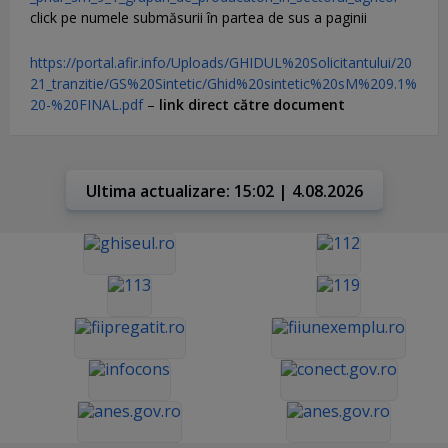
click pe numele submăsurii în partea de sus a paginii
https://portal.afir.info/Uploads/GHIDUL%20Solicitantului/20
21_tranzitie/GS%20Sintetic/Ghid%20sintetic%20sM%209.1%
20-%20FINAL.pdf
–
link direct către document
Ultima actualizare: 15:02 | 4.08.2026