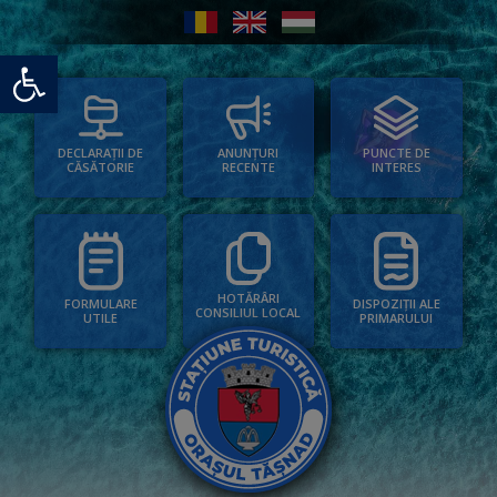
Deschide bara de unelte
PUNCTE DE
ANUNȚURI
DECLARAȚII DE
INTERES
RECENTE
CĂSĂTORIE
HOTĂRÂRI
FORMULARE
DISPOZIȚII ALE
CONSILIUL LOCAL
UTILE
PRIMARULUI