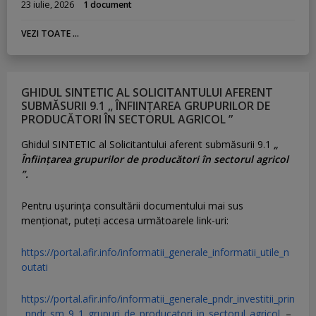
23 iulie, 2026
1 document
VEZI TOATE ...
GHIDUL SINTETIC AL SOLICITANTULUI AFERENT
SUBMĂSURII 9.1 „ ÎNFIINȚAREA GRUPURILOR DE
PRODUCĂTORI ÎN SECTORUL AGRICOL ”
Ghidul SINTETIC al Solicitantului aferent submăsurii 9.1
„
Înființarea grupurilor de producători în sectorul agricol
”.
Pentru uşurinţa consultării documentului mai sus
menţionat, puteţi accesa următoarele link-uri:
https://portal.afir.info/informatii_generale_informatii_utile_n
outati
https://portal.afir.info/informatii_generale_pndr_investitii_prin
_pndr_sm_9_1_grupuri_de_producatori_in_sectorul_agricol
–