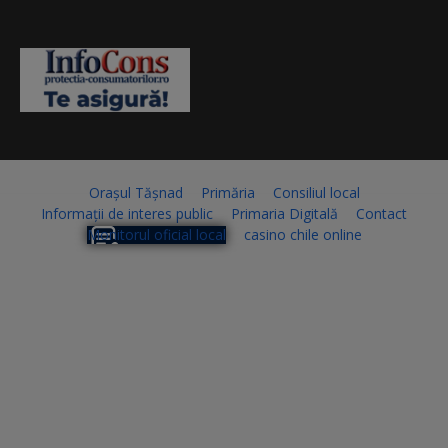
Orașul Tășnad
Primăria
Consiliul local
Informații de interes public
Primaria Digitală
Contact
Monitorul oficial local
casino chile online