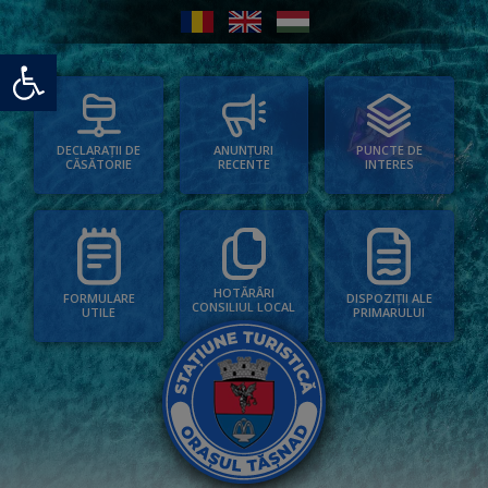
Deschide bara de unelte
PUNCTE DE
ANUNȚURI
DECLARAȚII DE
INTERES
RECENTE
CĂSĂTORIE
HOTĂRÂRI
FORMULARE
DISPOZIȚII ALE
CONSILIUL LOCAL
UTILE
PRIMARULUI