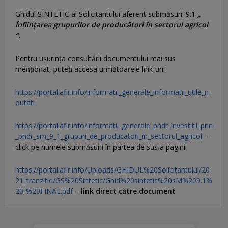
Ghidul SINTETIC al Solicitantului aferent submăsurii 9.1
„
Înființarea grupurilor de producători în sectorul agricol
”.
Pentru uşurinţa consultării documentului mai sus
menţionat, puteţi accesa următoarele link-uri:
https://portal.afir.info/informatii_generale_informatii_utile_n
outati
https://portal.afir.info/informatii_generale_pndr_investitii_prin
_pndr_sm_9_1_grupuri_de_producatori_in_sectorul_agricol
–
click pe numele submăsurii în partea de sus a paginii
https://portal.afir.info/Uploads/GHIDUL%20Solicitantului/20
21_tranzitie/GS%20Sintetic/Ghid%20sintetic%20sM%209.1%
20-%20FINAL.pdf
–
link direct către document