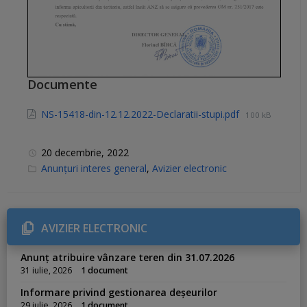
Documente
NS-15418-din-12.12.2022-Declaratii-stupi.pdf
100 kB
20 decembrie, 2022
C
Anunțuri interes general
,
Avizier electronic
a
t
e
g
o
r
AVIZIER ELECTRONIC
i
e
s
Anunț atribuire vânzare teren din 31.07.2026
:
31 iulie, 2026
1 document
Informare privind gestionarea deșeurilor
29 iulie, 2026
1 document