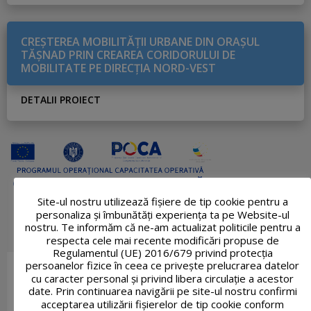
CREŞTEREA MOBILITĂŢII URBANE DIN ORAŞUL
TĂŞNAD PRIN CREAREA CORIDORULUI DE
MOBILITATE PE DIRECŢIA NORD-VEST
DETALII PROIECT
Site-ul nostru utilizează fişiere de tip cookie pentru a
personaliza și îmbunătăți experiența ta pe Website-ul
nostru. Te informăm că ne-am actualizat politicile pentru a
respecta cele mai recente modificări propuse de
Regulamentul (UE) 2016/679 privind protecția
persoanelor fizice în ceea ce privește prelucrarea datelor
cu caracter personal și privind libera circulație a acestor
date. Prin continuarea navigării pe site-ul nostru confirmi
acceptarea utilizării fişierelor de tip cookie conform