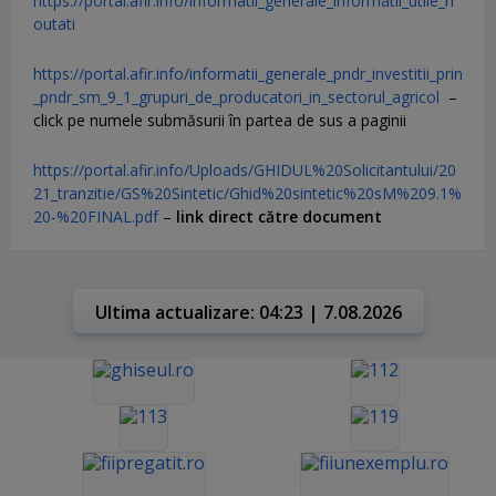
https://portal.afir.info/informatii_generale_informatii_utile_n
outati
https://portal.afir.info/informatii_generale_pndr_investitii_prin
_pndr_sm_9_1_grupuri_de_producatori_in_sectorul_agricol
–
click pe numele submăsurii în partea de sus a paginii
https://portal.afir.info/Uploads/GHIDUL%20Solicitantului/20
21_tranzitie/GS%20Sintetic/Ghid%20sintetic%20sM%209.1%
20-%20FINAL.pdf
–
link direct către document
Ultima actualizare: 04:23 | 7.08.2026