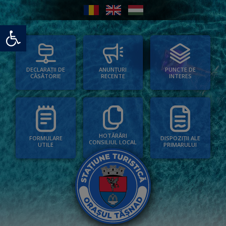
Deschide bara de unelte
PUNCTE DE
ANUNȚURI
DECLARAȚII DE
INTERES
RECENTE
CĂSĂTORIE
HOTĂRÂRI
FORMULARE
DISPOZIȚII ALE
CONSILIUL LOCAL
UTILE
PRIMARULUI