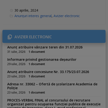
30 aprilie, 2024
C
Anunțuri interes general
,
Avizier electronic
a
t
e
g
o
r
AVIZIER ELECTRONIC
i
e
s
Anunț atribuire vânzare teren din 31.07.2026
:
31 iulie, 2026
1 document
Informare privind gestionarea deșeurilor
29 iulie, 2026
1 document
Anunț atribuire concesiune Nr. 33.175/23.07.2026
23 iulie, 2026
1 document
Adresa nr. 33062 – Ofertă de școlarizare Academia de
Poliție
23 iulie, 2026
1 document
PROCES-VERBAL FINAL al concursului de recrutare
organizat pentru ocuparea funcției publice de execuție
vacante de Inspector, clasa I, grad profesional