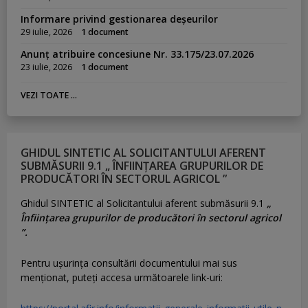
Informare privind gestionarea deșeurilor
29 iulie, 2026
1 document
Anunț atribuire concesiune Nr. 33.175/23.07.2026
23 iulie, 2026
1 document
VEZI TOATE ...
GHIDUL SINTETIC AL SOLICITANTULUI AFERENT
SUBMĂSURII 9.1 „ ÎNFIINȚAREA GRUPURILOR DE
PRODUCĂTORI ÎN SECTORUL AGRICOL ”
Ghidul SINTETIC al Solicitantului aferent submăsurii 9.1
„
Înființarea grupurilor de producători în sectorul agricol
”.
Pentru uşurinţa consultării documentului mai sus
menţionat, puteţi accesa următoarele link-uri: