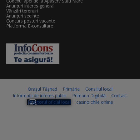
Codexul apei de la Apaserv Satu Mare
Anunțuri interes general
Vânzări terenuri
Anunțuri sedințe
Concurs posturi vacante
Platforma E-consultare
Orașul Tășnad
Primăria
Consiliul local
Informații de interes public
Primaria Digitală
Contact
Monitorul oficial local
casino chile online