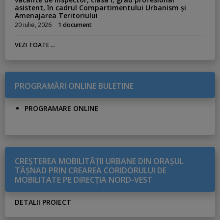
asistent, în cadrul Compartimentului Urbanism și
Amenajarea Teritoriului
20 iulie, 2026
1 document
VEZI TOATE ...
PROGRAMĂRI ONLINE BULETINE
PROGRAMARE ONLINE
CREŞTEREA MOBILITĂŢII URBANE DIN ORAŞUL
TĂŞNAD PRIN CREAREA CORIDORULUI DE
MOBILITATE PE DIRECŢIA NORD-VEST
DETALII PROIECT