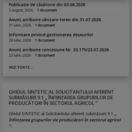
Publicație de căsătorie din 03.08.2026
3 august, 2026
1 document
Anunț atribuire vânzare teren din 31.07.2026
31 iulie, 2026
1 document
Informare privind gestionarea deșeurilor
29 iulie, 2026
1 document
Anunț atribuire concesiune Nr. 33.175/23.07.2026
23 iulie, 2026
1 document
VEZI TOATE ...
GHIDUL SINTETIC AL SOLICITANTULUI AFERENT
SUBMĂSURII 9.1 „ ÎNFIINȚAREA GRUPURILOR DE
PRODUCĂTORI ÎN SECTORUL AGRICOL ”
Ghidul SINTETIC al Solicitantului aferent submăsurii 9.1
„
Înființarea grupurilor de producători în sectorul agricol
”.