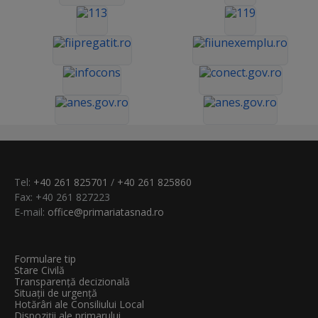
Tel:
+40 261 825701
/
+40 261 825860
Fax: +40 261 827223
E-mail:
office@primariatasnad.ro
Formulare tip
Stare Civilă
Transparenţă decizională
Situații de urgență
Hotărâri ale Consiliului Local
Dispoziții ale primarului