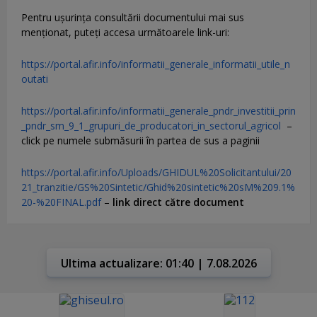
Pentru uşurinţa consultării documentului mai sus
menţionat, puteţi accesa următoarele link-uri:
https://portal.afir.info/informatii_generale_informatii_utile_n
outati
https://portal.afir.info/informatii_generale_pndr_investitii_prin
_pndr_sm_9_1_grupuri_de_producatori_in_sectorul_agricol
–
click pe numele submăsurii în partea de sus a paginii
https://portal.afir.info/Uploads/GHIDUL%20Solicitantului/20
21_tranzitie/GS%20Sintetic/Ghid%20sintetic%20sM%209.1%
20-%20FINAL.pdf
–
link direct către document
Ultima actualizare: 01:40 | 7.08.2026