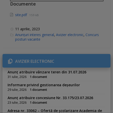
Documente
site.pdf
159 kB
11 aprilie, 2023
C
Anunțuri interes general
,
Avizier electronic
,
Concurs
a
posturi vacante
t
e
g
o
r
i
AVIZIER ELECTRONIC
e
s
:
Anunț atribuire vânzare teren din 31.07.2026
31 iulie, 2026
1 document
Informare privind gestionarea deșeurilor
29 iulie, 2026
1 document
Anunț atribuire concesiune Nr. 33.175/23.07.2026
23 iulie, 2026
1 document
Adresa nr. 33062 – Ofertă de școlarizare Academia de