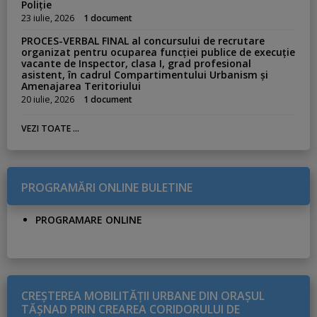
Poliție
23 iulie, 2026
1 document
PROCES-VERBAL FINAL al concursului de recrutare
organizat pentru ocuparea funcției publice de execuție
vacante de Inspector, clasa I, grad profesional
asistent, în cadrul Compartimentului Urbanism și
Amenajarea Teritoriului
20 iulie, 2026
1 document
VEZI TOATE ...
PROGRAMĂRI ONLINE BULETINE
PROGRAMARE ONLINE
CREŞTEREA MOBILITĂŢII URBANE DIN ORAŞUL
TĂŞNAD PRIN CREAREA CORIDORULUI DE