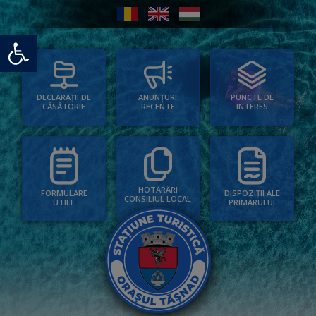
Deschide bara de unelte
PUNCTE DE
ANUNȚURI
DECLARAȚII DE
INTERES
RECENTE
CĂSĂTORIE
HOTĂRÂRI
FORMULARE
DISPOZIȚII ALE
CONSILIUL LOCAL
UTILE
PRIMARULUI