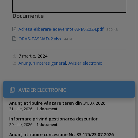
Documente
Adresa-eliberare-adeverinte-APIA-2024.pdf
800 kB
ORAS-TASNAD-2.xlsx
44 kB
7 martie, 2024
C
Anunțuri interes general
,
Avizier electronic
a
t
e
g
o
r
AVIZIER ELECTRONIC
i
e
s
Anunț atribuire vânzare teren din 31.07.2026
:
31 iulie, 2026
1 document
Informare privind gestionarea deșeurilor
29 iulie, 2026
1 document
Anunț atribuire concesiune Nr. 33.175/23.07.2026