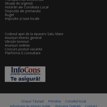
Situații de urgență
Hotărâri ale Consiliului Local
Dispoziții ale primarului
Buget
Impozite și taxe locale
Codexul apei de la Apaserv Satu Mare
Anunțuri interes general
Vânzări terenuri
Anunțuri sedințe
Concurs posturi vacante
Platforma E-consultare
Orașul Tășnad
Primăria
Consiliul local
Informații de interes public
Primaria Digitală
Contact