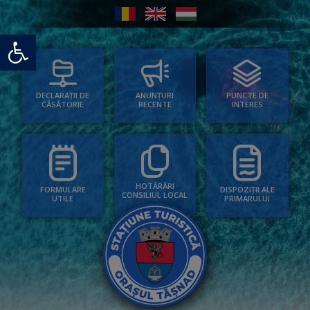
Deschide bara de unelte
PUNCTE DE
ANUNȚURI
DECLARAȚII DE
INTERES
RECENTE
CĂSĂTORIE
HOTĂRÂRI
FORMULARE
DISPOZIȚII ALE
CONSILIUL LOCAL
UTILE
PRIMARULUI