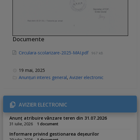
Documente
Circulara-scolarizare-2025-MAI.pdf
967 kB
19 mai, 2025
C
Anunțuri interes general
,
Avizier electronic
a
t
e
g
o
r
AVIZIER ELECTRONIC
i
e
s
Anunț atribuire vânzare teren din 31.07.2026
:
31 iulie, 2026
1 document
Informare privind gestionarea deșeurilor
29 iulie, 2026
1 document