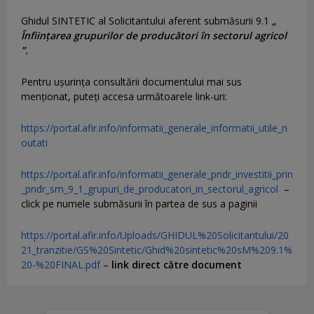
Ghidul SINTETIC al Solicitantului aferent submăsurii 9.1
„
Înființarea grupurilor de producători în sectorul agricol
”.
Pentru uşurinţa consultării documentului mai sus
menţionat, puteţi accesa următoarele link-uri:
https://portal.afir.info/informatii_generale_informatii_utile_n
outati
https://portal.afir.info/informatii_generale_pndr_investitii_prin
_pndr_sm_9_1_grupuri_de_producatori_in_sectorul_agricol
–
click pe numele submăsurii în partea de sus a paginii
https://portal.afir.info/Uploads/GHIDUL%20Solicitantului/20
21_tranzitie/GS%20Sintetic/Ghid%20sintetic%20sM%209.1%
20-%20FINAL.pdf
–
link direct către document