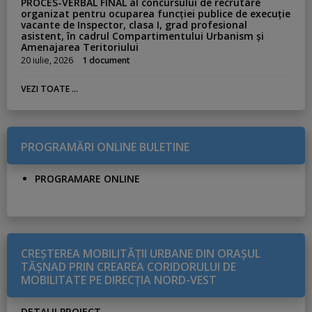
PROCES-VERBAL FINAL al concursului de recrutare
organizat pentru ocuparea funcției publice de execuție
vacante de Inspector, clasa I, grad profesional
asistent, în cadrul Compartimentului Urbanism și
Amenajarea Teritoriului
20 iulie, 2026
1 document
VEZI TOATE ...
PROGRAMĂRI ONLINE BULETINE
PROGRAMARE ONLINE
CREŞTEREA MOBILITĂŢII URBANE DIN ORAŞUL
TĂŞNAD PRIN CREAREA CORIDORULUI DE
MOBILITATE PE DIRECŢIA NORD-VEST
DETALII PROIECT