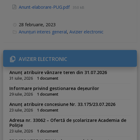
Anunt-elaborare-PUG.pdf
350 kB
28 februarie, 2023
C
Anunțuri interes general
,
Avizier electronic
a
t
e
g
o
r
AVIZIER ELECTRONIC
i
e
s
Anunț atribuire vânzare teren din 31.07.2026
:
31 iulie, 2026
1 document
Informare privind gestionarea deșeurilor
29 iulie, 2026
1 document
Anunț atribuire concesiune Nr. 33.175/23.07.2026
23 iulie, 2026
1 document
Adresa nr. 33062 – Ofertă de școlarizare Academia de
Poliție
23 iulie, 2026
1 document