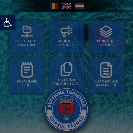
Deschide bara de unelte
PUNCTE DE
ANUNȚURI
DECLARAȚII DE
INTERES
RECENTE
CĂSĂTORIE
HOTĂRÂRI
FORMULARE
DISPOZIȚII ALE
CONSILIUL LOCAL
UTILE
PRIMARULUI