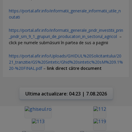
https://portal.afir.info/informatii_generale_informatii_utile_n
outati
https://portal.afir.info/informatii_generale_pndr_investitii_prin
_pndr_sm_9_1_grupuri_de_producatori_in_sectorul_agricol
–
click pe numele submăsurii în partea de sus a paginii
https://portal.afir.info/Uploads/GHIDUL%20Solicitantului/20
21_tranzitie/GS%20Sintetic/Ghid%20sintetic%20sM%209.1%
20-%20FINAL.pdf
–
link direct către document
Ultima actualizare: 04:23 | 7.08.2026