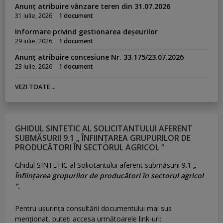
Anunț atribuire vânzare teren din 31.07.2026
31 iulie, 2026
1 document
Informare privind gestionarea deșeurilor
29 iulie, 2026
1 document
Anunț atribuire concesiune Nr. 33.175/23.07.2026
23 iulie, 2026
1 document
VEZI TOATE ...
GHIDUL SINTETIC AL SOLICITANTULUI AFERENT
SUBMĂSURII 9.1 „ ÎNFIINȚAREA GRUPURILOR DE
PRODUCĂTORI ÎN SECTORUL AGRICOL ”
Ghidul SINTETIC al Solicitantului aferent submăsurii 9.1
„
Înființarea grupurilor de producători în sectorul agricol
”.
Pentru uşurinţa consultării documentului mai sus
menţionat, puteţi accesa următoarele link-uri: