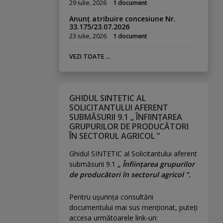
29 iulie, 2026
1 document
Anunț atribuire concesiune Nr.
33.175/23.07.2026
23 iulie, 2026
1 document
VEZI TOATE ...
GHIDUL SINTETIC AL
SOLICITANTULUI AFERENT
SUBMĂSURII 9.1 „ ÎNFIINȚAREA
GRUPURILOR DE PRODUCĂTORI
ÎN SECTORUL AGRICOL ”
Ghidul SINTETIC al Solicitantului aferent
submăsurii 9.1
„ Înființarea grupurilor
de producători în sectorul agricol ”.
Pentru uşurinţa consultării
documentului mai sus menţionat, puteţi
accesa următoarele link-uri: