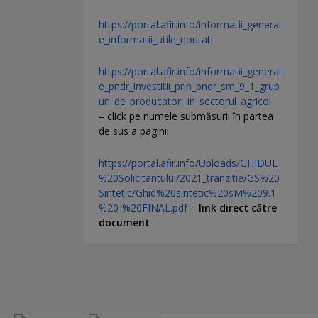
https://portal.afir.info/informatii_general
e_informatii_utile_noutati
https://portal.afir.info/informatii_general
e_pndr_investitii_prin_pndr_sm_9_1_grup
uri_de_producatori_in_sectorul_agricol
– click pe numele submăsurii în partea
de sus a paginii
https://portal.afir.info/Uploads/GHIDUL
%20Solicitantului/2021_tranzitie/GS%20
Sintetic/Ghid%20sintetic%20sM%209.1
%20-%20FINAL.pdf
–
link direct către
document