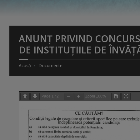
ANUNȚ PRIVIND CONCURS
DE INSTITUȚIILE DE ÎNVĂȚ
Acasă
Documente
Page
1
/
2
Zoom
100%