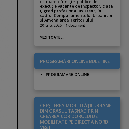
ocuparea funcției publice de
execuție vacante de Inspector, clasa
I, grad profesional asistent, în
cadrul Compartimentului Urbanism
și Amenajarea Teritoriului
20 iulie, 2026
1 document
VEZI TOATE ...
PROGRAMĂRI ONLINE BULETINE
PROGRAMARE ONLINE
CREŞTEREA MOBILITĂŢII URBANE
DIN ORAŞUL TĂŞNAD PRIN
CREAREA CORIDORULUI DE
MOBILITATE PE DIRECŢIA NORD-
VEST