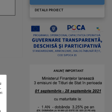
DETALII PROIECT
i
-
ri
i