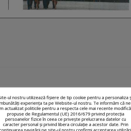
Site-ul nostru utilizează fişiere de tip cookie pentru a personaliza ș
îmbunătăți experiența ta pe Website-ul nostru. Te informăm că ne
m actualizat politicile pentru a respecta cele mai recente modifică
propuse de Regulamentul (UE) 2016/679 privind protecția
persoanelor fizice în ceea ce privește prelucrarea datelor cu
caracter personal și privind libera circulație a acestor date. Prin
continuarea navigării pe site-ul nostru confirmi acceptarea utilizări