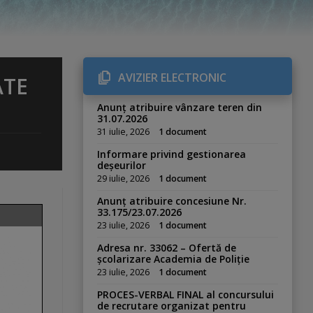
AVIZIER ELECTRONIC
ATE
Anunț atribuire vânzare teren din
31.07.2026
31 iulie, 2026
1 document
Informare privind gestionarea
deșeurilor
29 iulie, 2026
1 document
Anunț atribuire concesiune Nr.
33.175/23.07.2026
23 iulie, 2026
1 document
Adresa nr. 33062 – Ofertă de
școlarizare Academia de Poliție
23 iulie, 2026
1 document
PROCES-VERBAL FINAL al concursului
de recrutare organizat pentru