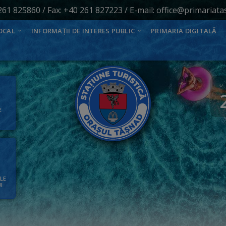
261 825860
/ Fax: +40 261 827223 / E-mail:
office@primariata
OCAL
INFORMAȚII DE INTERES PUBLIC
PRIMARIA DIGITALĂ
E
ALE
I