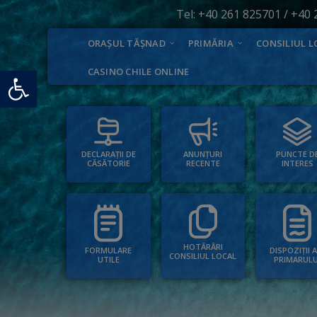
Tel:
+40 261 825701
/
+40 
ORAȘUL TĂȘNAD
PRIMĂRIA
CONSILIUL L
Deschide bara de unelte
CASINO CHILE ONLINE
PUNCTE D
ANUNȚURI
DECLARAȚII DE
INTERES
RECENTE
CĂSĂTORIE
HOTĂRÂRI
FORMULARE
DISPOZIȚII 
CONSILIUL LOCAL
UTILE
PRIMARULU