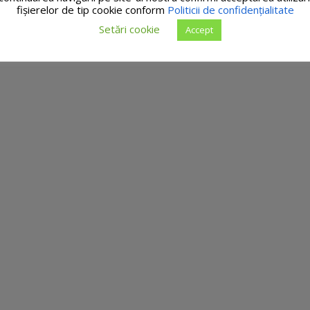
fişierelor de tip cookie conform
Politicii de confidențialitate
Setări cookie
Accept