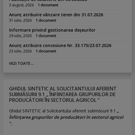
3 august, 2026
1 document
Anunț atribuire vânzare teren din 31.07.2026
31 iulie, 2026
1 document
Informare privind gestionarea deșeurilor
29 iulie, 2026
1 document
Anunț atribuire concesiune Nr. 33.175/23.07.2026
23 iulie, 2026
1 document
VEZI TOATE ...
GHIDUL SINTETIC AL SOLICITANTULUI AFERENT
SUBMĂSURII 9.1 „ ÎNFIINȚAREA GRUPURILOR DE
PRODUCĂTORI ÎN SECTORUL AGRICOL ”
Ghidul SINTETIC al Solicitantului aferent submăsurii 9.1
„
Înființarea grupurilor de producători în sectorul agricol
”.