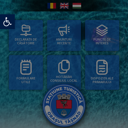
Deschide bara de unelte
PUNCTE DE
ANUNȚURI
DECLARAȚII DE
INTERES
RECENTE
CĂSĂTORIE
HOTĂRÂRI
FORMULARE
DISPOZIȚII ALE
CONSILIUL LOCAL
UTILE
PRIMARULUI