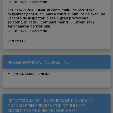
23 iulie, 2026
1 document
PROCES-VERBAL FINAL al concursului de recrutare
organizat pentru ocuparea funcției publice de execuție
vacante de Inspector, clasa I, grad profesional
asistent, în cadrul Compartimentului Urbanism și
Amenajarea Teritoriului
20 iulie, 2026
1 document
VEZI TOATE ...
PROGRAMĂRI ONLINE BULETINE
PROGRAMARE ONLINE
CREŞTEREA MOBILITĂŢII URBANE DIN ORAŞUL
TĂŞNAD PRIN CREAREA CORIDORULUI DE
MOBILITATE PE DIRECŢIA NORD-VEST