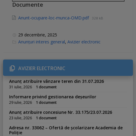
Documente
Anunt-ocupare-loc-munca-OMD.pdf
328 kB
29 decembrie, 2025
C
Anunțuri interes general
,
Avizier electronic
a
t
e
g
o
r
AVIZIER ELECTRONIC
i
e
s
Anunț atribuire vânzare teren din 31.07.2026
:
31 iulie, 2026
1 document
Informare privind gestionarea deșeurilor
29 iulie, 2026
1 document
Anunț atribuire concesiune Nr. 33.175/23.07.2026
23 iulie, 2026
1 document
Adresa nr. 33062 – Ofertă de școlarizare Academia de
Poliție