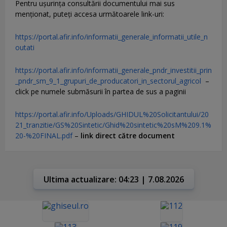
Pentru uşurinţa consultării documentului mai sus
menţionat, puteţi accesa următoarele link-uri:
https://portal.afir.info/informatii_generale_informatii_utile_n
outati
https://portal.afir.info/informatii_generale_pndr_investitii_prin
_pndr_sm_9_1_grupuri_de_producatori_in_sectorul_agricol
–
click pe numele submăsurii în partea de sus a paginii
https://portal.afir.info/Uploads/GHIDUL%20Solicitantului/20
21_tranzitie/GS%20Sintetic/Ghid%20sintetic%20sM%209.1%
20-%20FINAL.pdf
–
link direct către document
Ultima actualizare: 04:23 | 7.08.2026