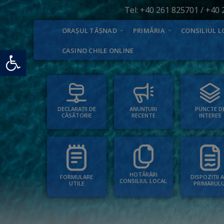
Tel:
+40 261 825701
/
+40 
ORAȘUL TĂȘNAD
PRIMĂRIA
CONSILIUL L
Deschide bara de unelte
CASINO CHILE ONLINE
PUNCTE D
ANUNȚURI
DECLARAȚII DE
INTERES
RECENTE
CĂSĂTORIE
HOTĂRÂRI
FORMULARE
DISPOZIȚII 
CONSILIUL LOCAL
UTILE
PRIMARULU