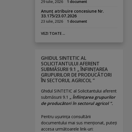
29 iulie, 2026
1 document
Anunț atribuire concesiune Nr.
33.175/23.07.2026
23 iulie, 2026
1 document
VEZI TOATE ...
GHIDUL SINTETIC AL
SOLICITANTULUI AFERENT
SUBMĂSURII 9.1 „ ÎNFIINȚAREA
GRUPURILOR DE PRODUCĂTORI
ÎN SECTORUL AGRICOL ”
Ghidul SINTETIC al Solicitantului aferent
submăsurii 9.1
„ Înființarea grupurilor
de producători în sectorul agricol ”.
Pentru uşurinţa consultării
documentului mai sus menţionat, puteţi
accesa următoarele link-uri: