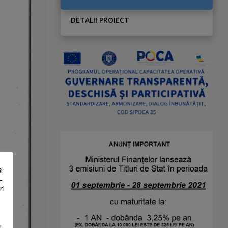
DETALII PROIECT
i
-
ri
i