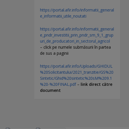
https://portal.afir.info/informatii_general
e_informatii_utile_noutati
https://portal.afir.info/informatii_general
e_pndr_investitii_prin_pndr_sm_9_1_grup
uri_de_producatori_in_sectorul_agricol
– click pe numele submăsurii în partea
de sus a paginii
https://portal.afir.info/Uploads/GHIDUL
%20Solicitantului/2021_tranzitie/GS%20
Sintetic/Ghid%20sintetic%20sM%209.1
%20-%20FINAL.pdf
–
link direct către
document