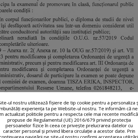
Site-ul nostru utilizează fişiere de tip cookie pentru a personaliza ș
îmbunătăți experiența ta pe Website-ul nostru. Te informăm că ne
m actualizat politicile pentru a respecta cele mai recente modifică
propuse de Regulamentul (UE) 2016/679 privind protecția
persoanelor fizice în ceea ce privește prelucrarea datelor cu
caracter personal și privind libera circulație a acestor date. Prin
continuarea navigării pe site-ul nostru confirmi acceptarea utilizări