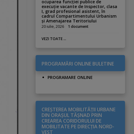
ocuparea funcției publice de
execuție vacante de Inspector, clasa
I, grad profesional asistent, în
cadrul Compartimentului Urbanism
și Amenajarea Teritoriului
20 iulie, 2026
1 document
VEZI TOATE ...
PROGRAMĂRI ONLINE BULETINE
PROGRAMARE ONLINE
CREŞTEREA MOBILITĂŢII URBANE
DIN ORAŞUL TĂŞNAD PRIN
CREAREA CORIDORULUI DE
MOBILITATE PE DIRECŢIA NORD-
VEST