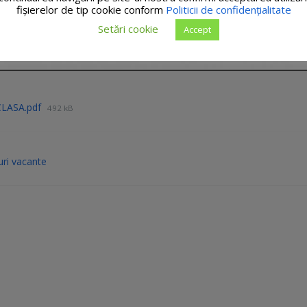
fişierelor de tip cookie conform
Politicii de confidențialitate
Setări cookie
Accept
LASA.pdf
492 kB
ri vacante