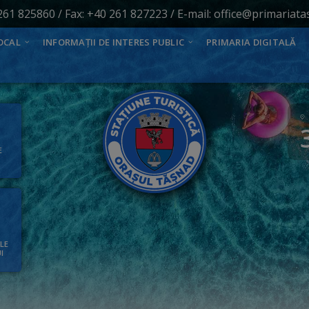
261 825860
/ Fax: +40 261 827223 / E-mail:
office@primariata
OCAL
INFORMAȚII DE INTERES PUBLIC
PRIMARIA DIGITALĂ
E
ALE
I