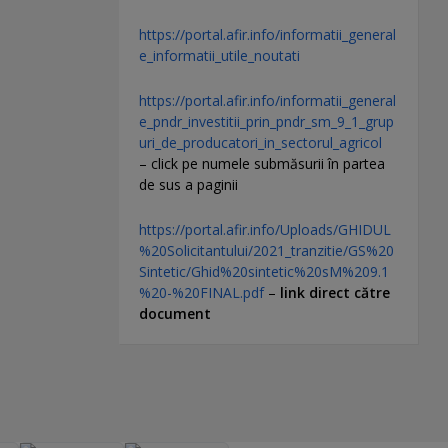
https://portal.afir.info/informatii_general
e_informatii_utile_noutati
https://portal.afir.info/informatii_general
e_pndr_investitii_prin_pndr_sm_9_1_grup
uri_de_producatori_in_sectorul_agricol
– click pe numele submăsurii în partea
de sus a paginii
https://portal.afir.info/Uploads/GHIDUL
%20Solicitantului/2021_tranzitie/GS%20
Sintetic/Ghid%20sintetic%20sM%209.1
%20-%20FINAL.pdf
–
link direct către
document