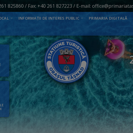
261 825860
/ Fax: +40 261 827223 / E-mail:
office@primariata
OCAL
INFORMAȚII DE INTERES PUBLIC
PRIMARIA DIGITALĂ
E
ALE
I