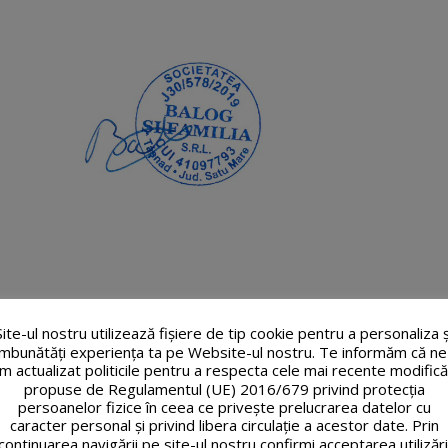
Site-ul nostru utilizează fişiere de tip cookie pentru a personaliza ș
îmbunătăți experiența ta pe Website-ul nostru. Te informăm că ne
m actualizat politicile pentru a respecta cele mai recente modifică
propuse de Regulamentul (UE) 2016/679 privind protecția
persoanelor fizice în ceea ce privește prelucrarea datelor cu
caracter personal și privind libera circulație a acestor date. Prin
continuarea navigării pe site-ul nostru confirmi acceptarea utilizări