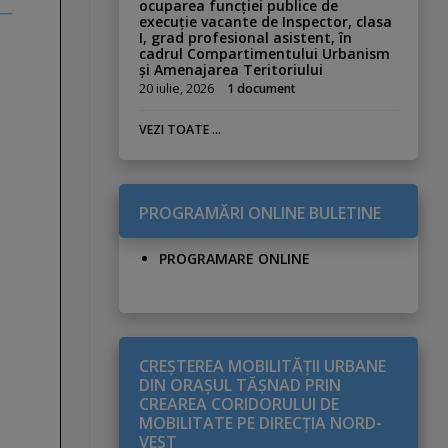
ocuparea funcției publice de
execuție vacante de Inspector, clasa
I, grad profesional asistent, în
cadrul Compartimentului Urbanism
și Amenajarea Teritoriului
20 iulie, 2026
1 document
VEZI TOATE ...
PROGRAMĂRI ONLINE BULETINE
PROGRAMARE ONLINE
CREŞTEREA MOBILITĂŢII URBANE
DIN ORAŞUL TĂŞNAD PRIN
CREAREA CORIDORULUI DE
MOBILITATE PE DIRECŢIA NORD-
VEST