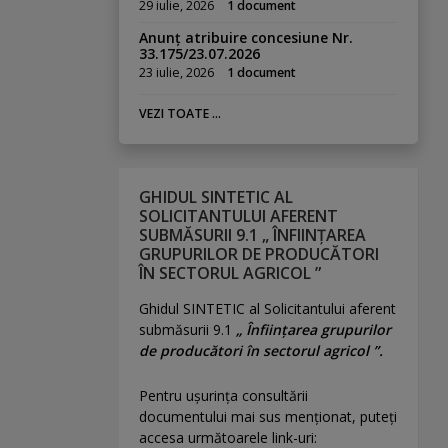
29 iulie, 2026
1 document
Anunț atribuire concesiune Nr.
33.175/23.07.2026
23 iulie, 2026
1 document
VEZI TOATE ...
GHIDUL SINTETIC AL
SOLICITANTULUI AFERENT
SUBMĂSURII 9.1 „ ÎNFIINȚAREA
GRUPURILOR DE PRODUCĂTORI
ÎN SECTORUL AGRICOL ”
Ghidul SINTETIC al Solicitantului aferent
submăsurii 9.1
„ Înființarea grupurilor
de producători în sectorul agricol ”.
Pentru uşurinţa consultării
documentului mai sus menţionat, puteţi
accesa următoarele link-uri: