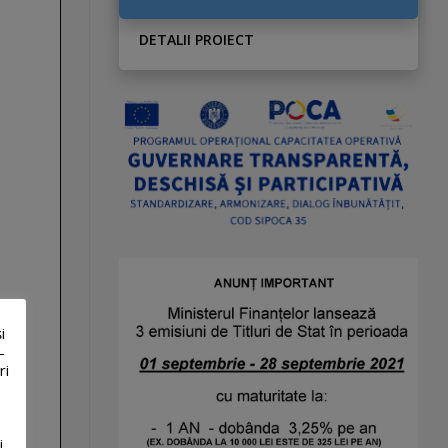
DETALII PROIECT
i
-
ri
i