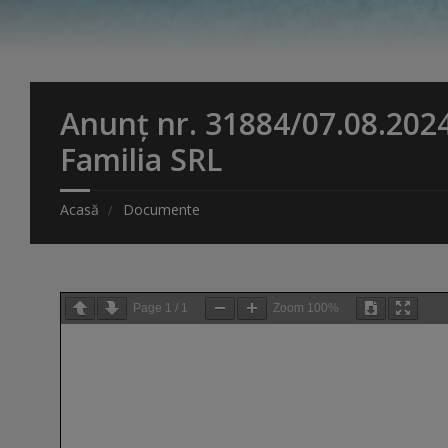
Anunț nr. 31884/07.08.2024 
Familia SRL
Acasă
Documente
Page
1
/
1
Zoom
100%