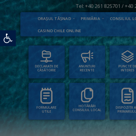
Tel:
+40 261 825701
/
+40 
ORAȘUL TĂȘNAD
PRIMĂRIA
CONSILIUL L
Deschide bara de unelte
CASINO CHILE ONLINE
PUNCTE D
ANUNȚURI
DECLARAȚII DE
INTERES
RECENTE
CĂSĂTORIE
HOTĂRÂRI
FORMULARE
DISPOZIȚII 
CONSILIUL LOCAL
UTILE
PRIMARULU