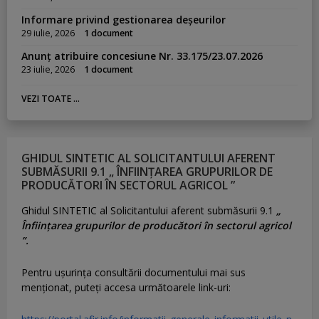
Informare privind gestionarea deșeurilor
29 iulie, 2026
1 document
Anunț atribuire concesiune Nr. 33.175/23.07.2026
23 iulie, 2026
1 document
VEZI TOATE ...
GHIDUL SINTETIC AL SOLICITANTULUI AFERENT
SUBMĂSURII 9.1 „ ÎNFIINȚAREA GRUPURILOR DE
PRODUCĂTORI ÎN SECTORUL AGRICOL ”
Ghidul SINTETIC al Solicitantului aferent submăsurii 9.1
„
Înființarea grupurilor de producători în sectorul agricol
”.
Pentru uşurinţa consultării documentului mai sus
menţionat, puteţi accesa următoarele link-uri: