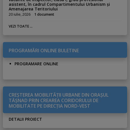
asistent, în cadrul Compartimentului Urbanism și
Amenajarea Teritoriului
20 iulie, 2026
1 document
VEZI TOATE ...
PROGRAMĂRI ONLINE BULETINE
PROGRAMARE ONLINE
CREŞTEREA MOBILITĂŢII URBANE DIN ORAŞUL
TĂŞNAD PRIN CREAREA CORIDORULUI DE
MOBILITATE PE DIRECŢIA NORD-VEST
DETALII PROIECT