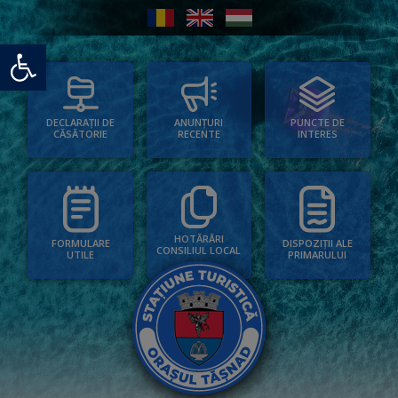
Deschide bara de unelte
PUNCTE DE
ANUNȚURI
DECLARAȚII DE
INTERES
RECENTE
CĂSĂTORIE
HOTĂRÂRI
FORMULARE
DISPOZIȚII ALE
CONSILIUL LOCAL
UTILE
PRIMARULUI