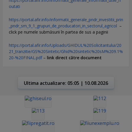
https://portal.afir.info/informatii_generale_informatii_utile_n
outati
https://portal.afir.info/informatii_generale_pndr_investitii_prin
_pndr_sm_9_1_grupuri_de_producatori_in_sectorul_agricol
–
click pe numele submăsurii în partea de sus a paginii
https://portal.afir.info/Uploads/GHIDUL%20Solicitantului/20
21_tranzitie/GS%20Sintetic/Ghid%20sintetic%20sM%209.1%
20-%20FINAL.pdf
–
link direct către document
Ultima actualizare: 05:05 | 10.08.2026