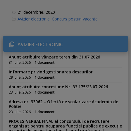
21 decembrie, 2020
C
Avizier electronic
,
Concurs posturi vacante
a
t
e
g
o
r
AVIZIER ELECTRONIC
i
e
s
Anunț atribuire vânzare teren din 31.07.2026
:
31 iulie, 2026
1 document
Informare privind gestionarea deșeurilor
29 iulie, 2026
1 document
Anunț atribuire concesiune Nr. 33.175/23.07.2026
23 iulie, 2026
1 document
Adresa nr. 33062 – Ofertă de școlarizare Academia de
Poliție
23 iulie, 2026
1 document
PROCES-VERBAL FINAL al concursului de recrutare
organizat pentru ocuparea funcției publice de execuție
vacante de Inspector, clasa I, grad profesional