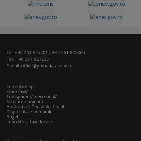
Tel:
+40 261 825701
/
+40 261 825860
Fax: +40 261 827223
E-mail:
office@primariatasnad.ro
Formulare tip
Stare Civilă
Transparenţă decizională
Situații de urgență
Hotărâri ale Consiliului Local
Dispoziții ale primarului
Buget
Impozite și taxe locale