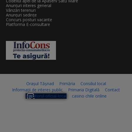
Codexul apei de la Apaserv Satu Mare
Anunțuri interes general
Vânzări terenuri
Anunțuri sedințe
Concurs posturi vacante
Platforma E-consultare
Orașul Tășnad
Primăria
Consiliul local
Informații de interes public
Primaria Digitală
Contact
Monitorul oficial local
casino chile online