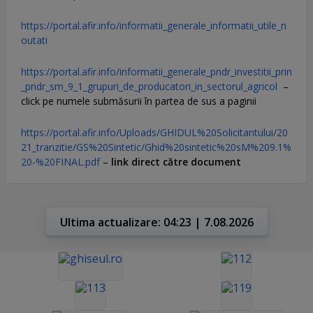
https://portal.afir.info/informatii_generale_informatii_utile_n
outati
https://portal.afir.info/informatii_generale_pndr_investitii_prin
_pndr_sm_9_1_grupuri_de_producatori_in_sectorul_agricol
–
click pe numele submăsurii în partea de sus a paginii
https://portal.afir.info/Uploads/GHIDUL%20Solicitantului/20
21_tranzitie/GS%20Sintetic/Ghid%20sintetic%20sM%209.1%
20-%20FINAL.pdf
–
link direct către document
Ultima actualizare: 04:23 | 7.08.2026