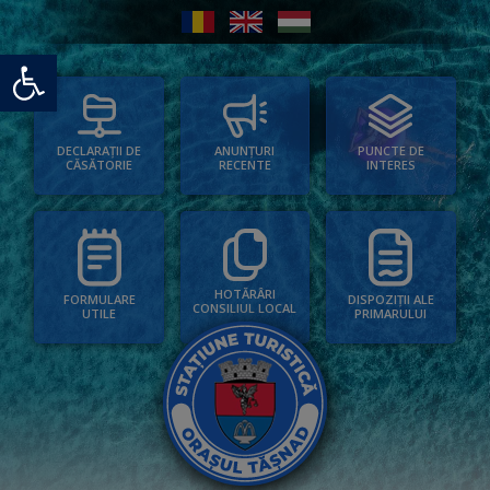
Deschide bara de unelte
PUNCTE DE
ANUNȚURI
DECLARAȚII DE
INTERES
RECENTE
CĂSĂTORIE
HOTĂRÂRI
FORMULARE
DISPOZIȚII ALE
CONSILIUL LOCAL
UTILE
PRIMARULUI