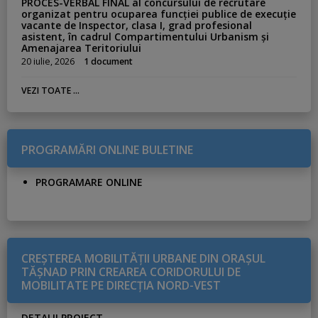
PROCES-VERBAL FINAL al concursului de recrutare
organizat pentru ocuparea funcției publice de execuție
vacante de Inspector, clasa I, grad profesional
asistent, în cadrul Compartimentului Urbanism și
Amenajarea Teritoriului
20 iulie, 2026
1 document
VEZI TOATE ...
PROGRAMĂRI ONLINE BULETINE
PROGRAMARE ONLINE
CREŞTEREA MOBILITĂŢII URBANE DIN ORAŞUL
TĂŞNAD PRIN CREAREA CORIDORULUI DE
MOBILITATE PE DIRECŢIA NORD-VEST
DETALII PROIECT