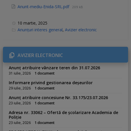
Anunt-mediu-Enida-SRL.pdf
209 kB
10 martie, 2025
C
Anunțuri interes general
,
Avizier electronic
a
t
e
g
o
r
AVIZIER ELECTRONIC
i
e
s
Anunț atribuire vânzare teren din 31.07.2026
:
31 iulie, 2026
1 document
Informare privind gestionarea deșeurilor
29 iulie, 2026
1 document
Anunț atribuire concesiune Nr. 33.175/23.07.2026
23 iulie, 2026
1 document
Adresa nr. 33062 – Ofertă de școlarizare Academia de
Poliție
23 iulie, 2026
1 document