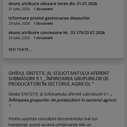
Anunț atribuire vânzare teren din 31.07.2026
31 iulie, 2026
1 document
Informare privind gestionarea deșeurilor
29 iulie, 2026
1 document
Anunț atribuire concesiune Nr. 33.175/23.07.2026
23 iulie, 2026
1 document
VEZI TOATE ...
GHIDUL SINTETIC AL SOLICITANTULUI AFERENT
SUBMĂSURII 9.1 „ ÎNFIINȚAREA GRUPURILOR DE
PRODUCĂTORI ÎN SECTORUL AGRICOL ”
Ghidul SINTETIC al Solicitantului aferent submăsurii 9.1
„
Înființarea grupurilor de producători în sectorul agricol
”.
Pentru uşurinţa consultării documentului mai sus
menţionat, puteţi accesa următoarele link-uri: