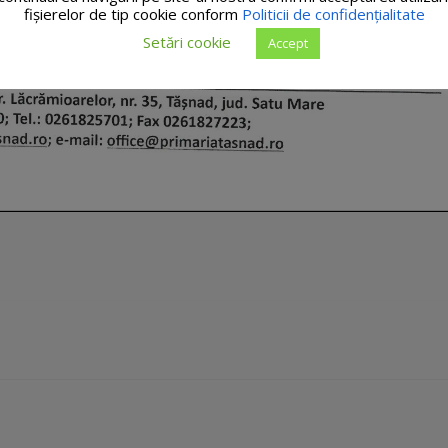
fişierelor de tip cookie conform
Politicii de confidențialitate
Setări cookie
Accept