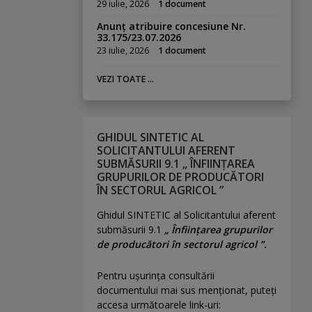
29 iulie, 2026
1 document
Anunț atribuire concesiune Nr.
33.175/23.07.2026
23 iulie, 2026
1 document
VEZI TOATE ...
GHIDUL SINTETIC AL
SOLICITANTULUI AFERENT
SUBMĂSURII 9.1 „ ÎNFIINȚAREA
GRUPURILOR DE PRODUCĂTORI
ÎN SECTORUL AGRICOL ”
Ghidul SINTETIC al Solicitantului aferent
submăsurii 9.1
„ Înființarea grupurilor
de producători în sectorul agricol ”.
Pentru uşurinţa consultării
documentului mai sus menţionat, puteţi
accesa următoarele link-uri: