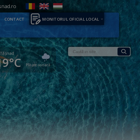
snad.ro
CONTACT
MONITORUL OFICIAL LOCAL
Tăşnad
19°C
Ploaie ușoară