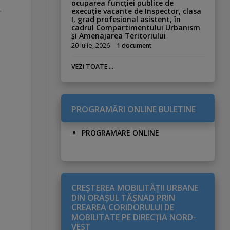
ocuparea funcției publice de
execuție vacante de Inspector, clasa
I, grad profesional asistent, în
cadrul Compartimentului Urbanism
și Amenajarea Teritoriului
20 iulie, 2026
1 document
VEZI TOATE ...
PROGRAMĂRI ONLINE BULETINE
PROGRAMARE ONLINE
CREŞTEREA MOBILITĂŢII URBANE
DIN ORAŞUL TĂŞNAD PRIN
CREAREA CORIDORULUI DE
MOBILITATE PE DIRECŢIA NORD-
VEST