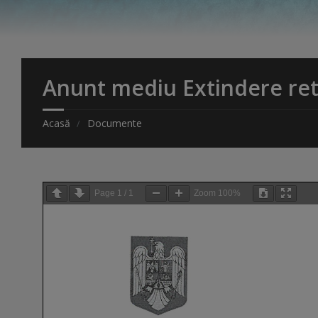
Anunt mediu Extindere ret
Acasă
Documente
Page
1
/
1
Zoom
100%