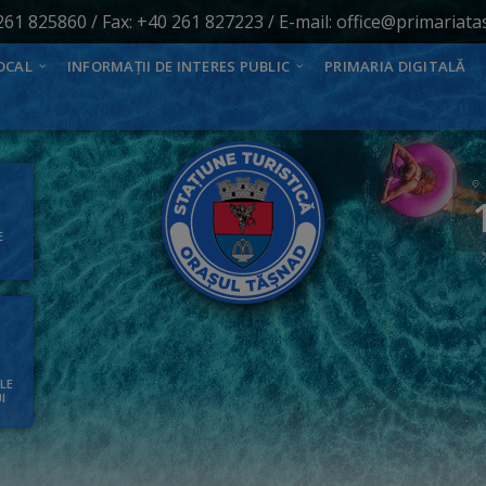
261 825860
/ Fax: +40 261 827223 / E-mail:
office@primariata
OCAL
INFORMAȚII DE INTERES PUBLIC
PRIMARIA DIGITALĂ
E
ALE
I