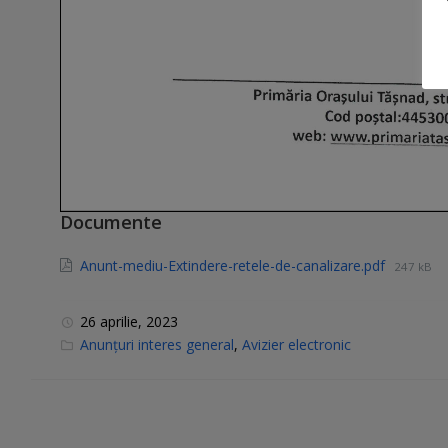
Documente
Anunt-mediu-Extindere-retele-de-canalizare.pdf
247 kB
26 aprilie, 2023
C
Anunțuri interes general
,
Avizier electronic
a
t
e
g
o
r
i