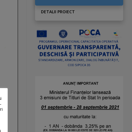
DETALII PROIECT
i
-
ri
i