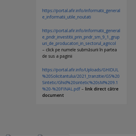
https://portal.afir.info/informatii_general
e_informatii_utile_noutati
https://portal.afir.info/informatii_general
e_pndr_investitii_prin_pndr_sm_9_1_grup
uri_de_producatori_in_sectorul_agricol
– click pe numele submăsurii în partea
de sus a paginii
https://portal.afir.info/Uploads/GHIDUL
%20Solicitantului/2021_tranzitie/GS%20
Sintetic/Ghid%20sintetic%20sM%209.1
%20-%20FINAL.pdf
–
link direct către
document