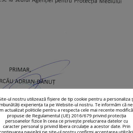
Site-ul nostru utilizează fişiere de tip cookie pentru a personaliza ș
îmbunătăți experiența ta pe Website-ul nostru. Te informăm că ne
m actualizat politicile pentru a respecta cele mai recente modifică
propuse de Regulamentul (UE) 2016/679 privind protecția
persoanelor fizice în ceea ce privește prelucrarea datelor cu
caracter personal și privind libera circulație a acestor date. Prin
continuarea navigării pe site-ul nostru confirmi acceptarea utilizări