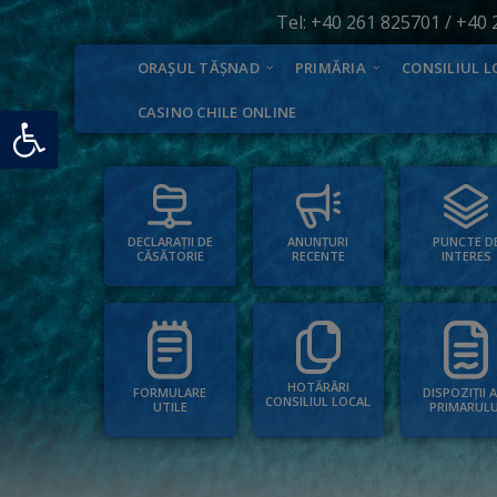
Tel:
+40 261 825701
/
+40 
ORAȘUL TĂȘNAD
PRIMĂRIA
CONSILIUL L
Deschide bara de unelte
CASINO CHILE ONLINE
PUNCTE D
ANUNȚURI
DECLARAȚII DE
INTERES
RECENTE
CĂSĂTORIE
HOTĂRÂRI
FORMULARE
DISPOZIȚII 
CONSILIUL LOCAL
UTILE
PRIMARULU