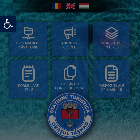
Deschide bara de unelte
PUNCTE DE
ANUNȚURI
DECLARAȚII DE
INTERES
RECENTE
CĂSĂTORIE
HOTĂRÂRI
FORMULARE
DISPOZIȚII ALE
CONSILIUL LOCAL
UTILE
PRIMARULUI