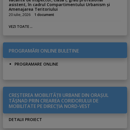
asistent, în cadrul Compartimentului Urbanism și
Amenajarea Teritoriului
20 iulie, 2026
1 document
VEZI TOATE ...
PROGRAMĂRI ONLINE BULETINE
PROGRAMARE ONLINE
CREŞTEREA MOBILITĂŢII URBANE DIN ORAŞUL
TĂŞNAD PRIN CREAREA CORIDORULUI DE
MOBILITATE PE DIRECŢIA NORD-VEST
DETALII PROIECT