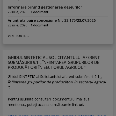
Informare privind gestionarea deșeurilor
29 iulie, 2026
1 document
Anunț atribuire concesiune Nr. 33.175/23.07.2026
23 iulie, 2026
1 document
VEZI TOATE ...
GHIDUL SINTETIC AL SOLICITANTULUI AFERENT
SUBMĂSURII 9.1 „ ÎNFIINȚAREA GRUPURILOR DE
PRODUCĂTORI ÎN SECTORUL AGRICOL ”
Ghidul SINTETIC al Solicitantului aferent submăsurii 9.1
„
Înființarea grupurilor de producători în sectorul agricol
”.
Pentru uşurinţa consultării documentului mai sus
menţionat, puteţi accesa următoarele link-uri: