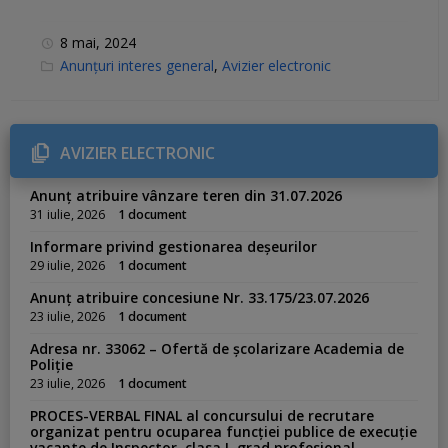
8 mai, 2024
C
Anunțuri interes general
,
Avizier electronic
a
t
e
g
o
r
AVIZIER ELECTRONIC
i
e
s
Anunț atribuire vânzare teren din 31.07.2026
:
31 iulie, 2026
1 document
Informare privind gestionarea deșeurilor
29 iulie, 2026
1 document
Anunț atribuire concesiune Nr. 33.175/23.07.2026
23 iulie, 2026
1 document
Adresa nr. 33062 – Ofertă de școlarizare Academia de
Poliție
23 iulie, 2026
1 document
PROCES-VERBAL FINAL al concursului de recrutare
organizat pentru ocuparea funcției publice de execuție
vacante de Inspector, clasa I, grad profesional