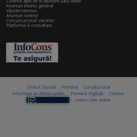
Codexul apei de la Apaserv Satu Mare
Anunțuri interes general
Vânzări terenuri
Anunțuri sedințe
Concurs posturi vacante
Platforma E-consultare
Orașul Tășnad
Primăria
Consiliul local
Informații de interes public
Primaria Digitală
Contact
Monitorul oficial local
casino chile online