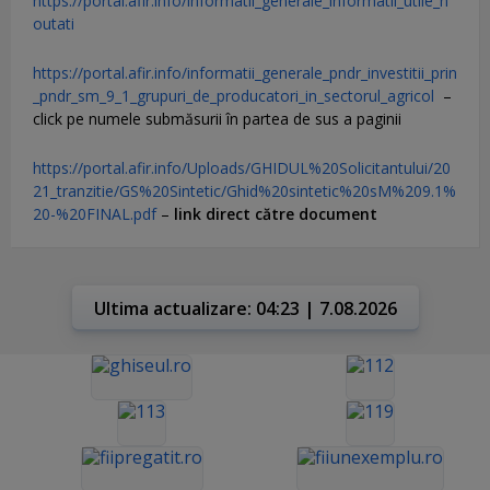
https://portal.afir.info/informatii_generale_informatii_utile_n
outati
https://portal.afir.info/informatii_generale_pndr_investitii_prin
_pndr_sm_9_1_grupuri_de_producatori_in_sectorul_agricol
–
click pe numele submăsurii în partea de sus a paginii
https://portal.afir.info/Uploads/GHIDUL%20Solicitantului/20
21_tranzitie/GS%20Sintetic/Ghid%20sintetic%20sM%209.1%
20-%20FINAL.pdf
–
link direct către document
Ultima actualizare: 04:23 | 7.08.2026