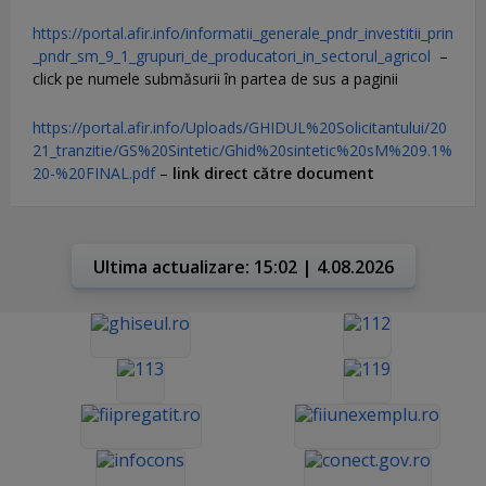
https://portal.afir.info/informatii_generale_pndr_investitii_prin
_pndr_sm_9_1_grupuri_de_producatori_in_sectorul_agricol
–
click pe numele submăsurii în partea de sus a paginii
https://portal.afir.info/Uploads/GHIDUL%20Solicitantului/20
21_tranzitie/GS%20Sintetic/Ghid%20sintetic%20sM%209.1%
20-%20FINAL.pdf
–
link direct către document
Ultima actualizare: 15:02 | 4.08.2026