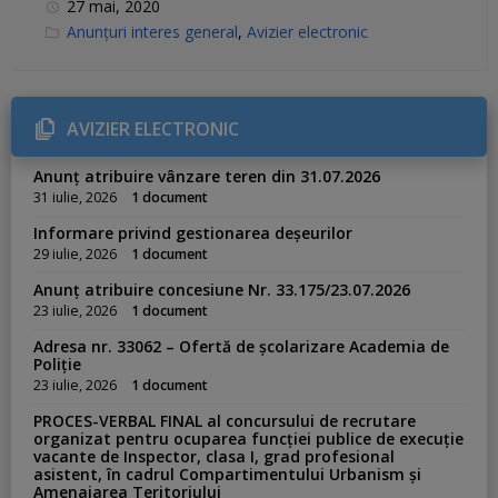
27 mai, 2020
C
Anunțuri interes general
,
Avizier electronic
a
t
e
g
o
r
AVIZIER ELECTRONIC
i
e
s
Anunț atribuire vânzare teren din 31.07.2026
:
31 iulie, 2026
1 document
Informare privind gestionarea deșeurilor
29 iulie, 2026
1 document
Anunț atribuire concesiune Nr. 33.175/23.07.2026
23 iulie, 2026
1 document
Adresa nr. 33062 – Ofertă de școlarizare Academia de
Poliție
23 iulie, 2026
1 document
PROCES-VERBAL FINAL al concursului de recrutare
organizat pentru ocuparea funcției publice de execuție
vacante de Inspector, clasa I, grad profesional
asistent, în cadrul Compartimentului Urbanism și
Amenajarea Teritoriului