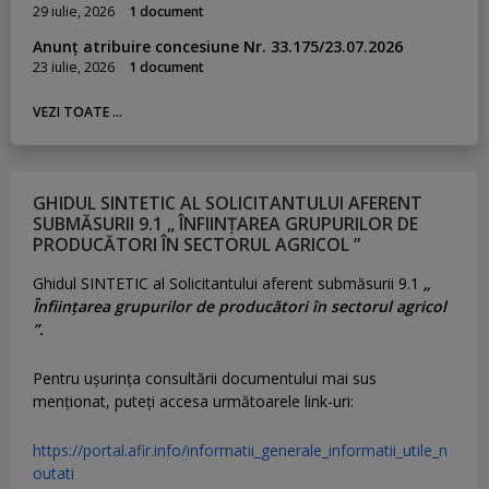
29 iulie, 2026
1 document
Anunț atribuire concesiune Nr. 33.175/23.07.2026
23 iulie, 2026
1 document
VEZI TOATE ...
GHIDUL SINTETIC AL SOLICITANTULUI AFERENT
SUBMĂSURII 9.1 „ ÎNFIINȚAREA GRUPURILOR DE
PRODUCĂTORI ÎN SECTORUL AGRICOL ”
Ghidul SINTETIC al Solicitantului aferent submăsurii 9.1
„
Înființarea grupurilor de producători în sectorul agricol
”.
Pentru uşurinţa consultării documentului mai sus
menţionat, puteţi accesa următoarele link-uri:
https://portal.afir.info/informatii_generale_informatii_utile_n
outati