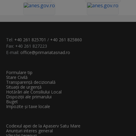
Tel:
+40 261 825701
/
+40 261 825860
Fax: +40 261 827223
E-mail:
office@primariatasnad.ro
Formulare tip
Stare Civilă
Transparenţă decizională
Situații de urgență
Hotărâri ale Consiliului Local
Dispoziții ale primarului
Buget
Impozite și taxe locale
Codexul apei de la Apaserv Satu Mare
Anunțuri interes general
Vânzări terenuri