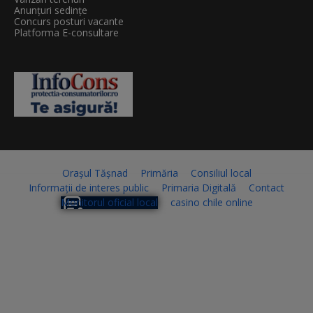
Anunțuri sedințe
Concurs posturi vacante
Platforma E-consultare
Orașul Tășnad
Primăria
Consiliul local
Informații de interes public
Primaria Digitală
Contact
Monitorul oficial local
casino chile online