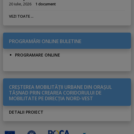
20 iulie, 2026
1 document
VEZI TOATE ...
PROGRAMĂRI ONLINE BULETINE
PROGRAMARE ONLINE
CREŞTEREA MOBILITĂŢII URBANE DIN ORAŞUL
TĂŞNAD PRIN CREAREA CORIDORULUI DE
MOBILITATE PE DIRECŢIA NORD-VEST
DETALII PROIECT