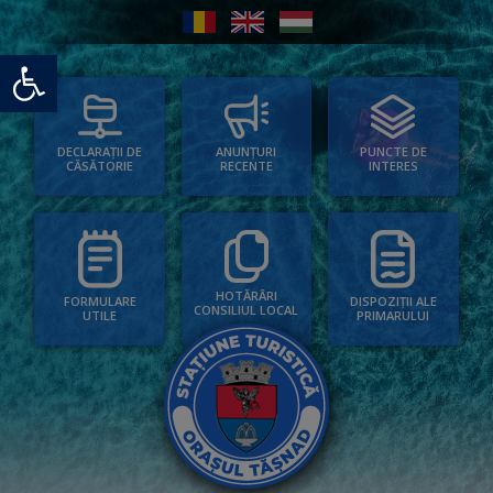
Deschide bara de unelte
PUNCTE DE
ANUNȚURI
DECLARAȚII DE
INTERES
RECENTE
CĂSĂTORIE
HOTĂRÂRI
FORMULARE
DISPOZIȚII ALE
CONSILIUL LOCAL
UTILE
PRIMARULUI