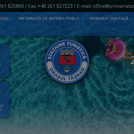
261 825860
/ Fax: +40 261 827223 / E-mail:
office@primariata
OCAL
INFORMAȚII DE INTERES PUBLIC
PRIMARIA DIGITALĂ
E
ALE
I