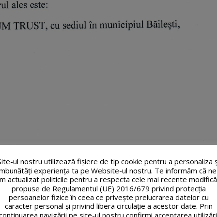
Site-ul nostru utilizează fişiere de tip cookie pentru a personaliza ș
îmbunătăți experiența ta pe Website-ul nostru. Te informăm că ne
m actualizat politicile pentru a respecta cele mai recente modifică
propuse de Regulamentul (UE) 2016/679 privind protecția
persoanelor fizice în ceea ce privește prelucrarea datelor cu
caracter personal și privind libera circulație a acestor date. Prin
continuarea navigării pe site-ul nostru confirmi acceptarea utilizări