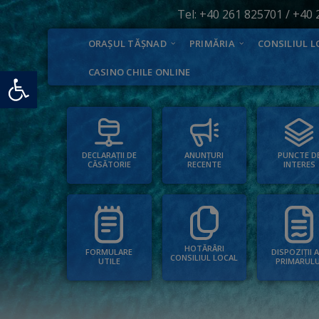
Tel:
+40 261 825701
/
+40 
ORAȘUL TĂȘNAD
PRIMĂRIA
CONSILIUL L
Deschide bara de unelte
CASINO CHILE ONLINE
PUNCTE D
ANUNȚURI
DECLARAȚII DE
INTERES
RECENTE
CĂSĂTORIE
HOTĂRÂRI
FORMULARE
DISPOZIȚII 
CONSILIUL LOCAL
UTILE
PRIMARULU