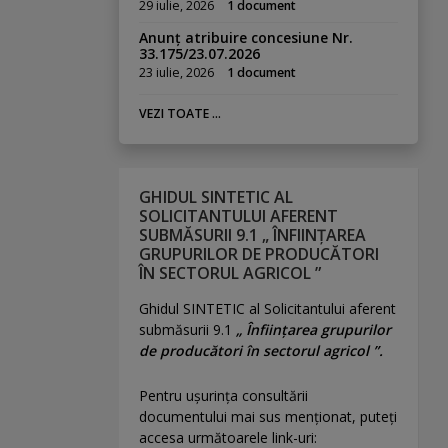
29 iulie, 2026
1 document
Anunț atribuire concesiune Nr.
33.175/23.07.2026
23 iulie, 2026
1 document
VEZI TOATE ...
GHIDUL SINTETIC AL
SOLICITANTULUI AFERENT
SUBMĂSURII 9.1 „ ÎNFIINȚAREA
GRUPURILOR DE PRODUCĂTORI
ÎN SECTORUL AGRICOL ”
Ghidul SINTETIC al Solicitantului aferent
submăsurii 9.1
„ Înființarea grupurilor
de producători în sectorul agricol ”.
Pentru uşurinţa consultării
documentului mai sus menţionat, puteţi
accesa următoarele link-uri: