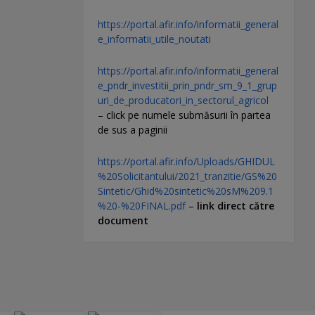
https://portal.afir.info/informatii_general
e_informatii_utile_noutati
https://portal.afir.info/informatii_general
e_pndr_investitii_prin_pndr_sm_9_1_grup
uri_de_producatori_in_sectorul_agricol
– click pe numele submăsurii în partea
de sus a paginii
https://portal.afir.info/Uploads/GHIDUL
%20Solicitantului/2021_tranzitie/GS%20
Sintetic/Ghid%20sintetic%20sM%209.1
%20-%20FINAL.pdf
–
link direct către
document