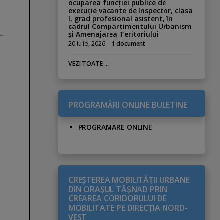
ocuparea funcției publice de
execuție vacante de Inspector, clasa
I, grad profesional asistent, în
cadrul Compartimentului Urbanism
și Amenajarea Teritoriului
20 iulie, 2026
1 document
VEZI TOATE ...
PROGRAMĂRI ONLINE BULETINE
PROGRAMARE ONLINE
CREŞTEREA MOBILITĂŢII URBANE
DIN ORAŞUL TĂŞNAD PRIN
CREAREA CORIDORULUI DE
MOBILITATE PE DIRECŢIA NORD-
VEST