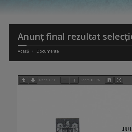
Anunț final rezultat selecț
Acasă
Documente
Page
1
/
1
Zoom
100%