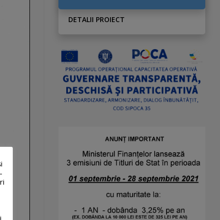
DETALII PROIECT
i
-
ri
i