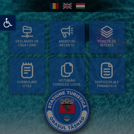
Deschide bara de unelte
PUNCTE DE
ANUNȚURI
DECLARAȚII DE
INTERES
RECENTE
CĂSĂTORIE
HOTĂRÂRI
FORMULARE
DISPOZIȚII ALE
CONSILIUL LOCAL
UTILE
PRIMARULUI