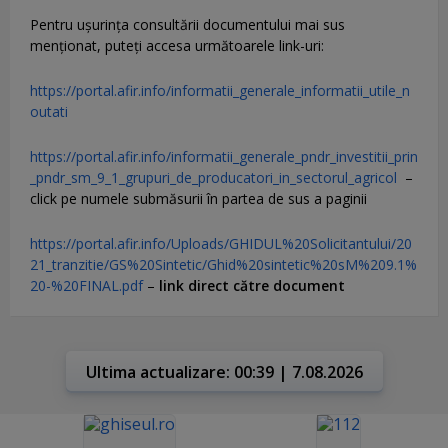
Pentru uşurinţa consultării documentului mai sus
menţionat, puteţi accesa următoarele link-uri:
https://portal.afir.info/informatii_generale_informatii_utile_n
outati
https://portal.afir.info/informatii_generale_pndr_investitii_prin
_pndr_sm_9_1_grupuri_de_producatori_in_sectorul_agricol
–
click pe numele submăsurii în partea de sus a paginii
https://portal.afir.info/Uploads/GHIDUL%20Solicitantului/20
21_tranzitie/GS%20Sintetic/Ghid%20sintetic%20sM%209.1%
20-%20FINAL.pdf
–
link direct către document
Ultima actualizare: 00:39 | 7.08.2026