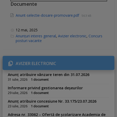
Documente
Anunt-selectie-dosare-promovare.pdf
563 kB
12 mai, 2025
C
Anunțuri interes general
,
Avizier electronic
,
Concurs
a
posturi vacante
t
e
g
o
r
i
AVIZIER ELECTRONIC
e
s
:
Anunț atribuire vânzare teren din 31.07.2026
31 iulie, 2026
1 document
Informare privind gestionarea deșeurilor
29 iulie, 2026
1 document
Anunț atribuire concesiune Nr. 33.175/23.07.2026
23 iulie, 2026
1 document
Adresa nr. 33062 – Ofertă de școlarizare Academia de