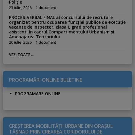
Poliție
23 iulie, 2026
1 document
PROCES-VERBAL FINAL al concursului de recrutare
organizat pentru ocuparea funcției publice de execuție
vacante de Inspector, clasa I, grad profesional
asistent, în cadrul Compartimentului Urbanism și
Amenajarea Teritoriului
20 iulie, 2026
1 document
VEZI TOATE ...
PROGRAMĂRI ONLINE BULETINE
PROGRAMARE ONLINE
CREŞTEREA MOBILITĂŢII URBANE DIN ORAŞUL
TĂŞNAD PRIN CREAREA CORIDORULUI DE