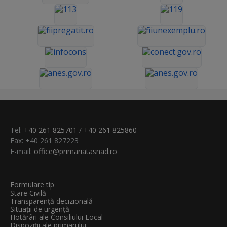
Tel:
+40 261 825701
/
+40 261 825860
Fax: +40 261 827223
E-mail:
office@primariatasnad.ro
Formulare tip
Stare Civilă
Transparenţă decizională
Situații de urgență
Hotărâri ale Consiliului Local
Dispoziții ale primarului