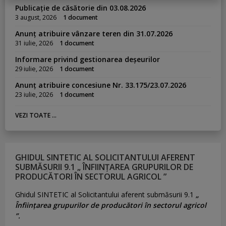
Publicație de căsătorie din 03.08.2026
3 august, 2026
1 document
Anunț atribuire vânzare teren din 31.07.2026
31 iulie, 2026
1 document
Informare privind gestionarea deșeurilor
29 iulie, 2026
1 document
Anunț atribuire concesiune Nr. 33.175/23.07.2026
23 iulie, 2026
1 document
VEZI TOATE ...
GHIDUL SINTETIC AL SOLICITANTULUI AFERENT
SUBMĂSURII 9.1 „ ÎNFIINȚAREA GRUPURILOR DE
PRODUCĂTORI ÎN SECTORUL AGRICOL ”
Ghidul SINTETIC al Solicitantului aferent submăsurii 9.1
„
Înființarea grupurilor de producători în sectorul agricol
”.