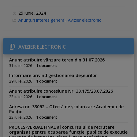
25 iunie, 2024
C
Anunțuri interes general
,
Avizier electronic
a
t
e
g
o
r
AVIZIER ELECTRONIC
i
e
s
Anunț atribuire vânzare teren din 31.07.2026
:
31 iulie, 2026
1 document
Informare privind gestionarea deșeurilor
29 iulie, 2026
1 document
Anunț atribuire concesiune Nr. 33.175/23.07.2026
23 iulie, 2026
1 document
Adresa nr. 33062 – Ofertă de școlarizare Academia de
Poliție
23 iulie, 2026
1 document
PROCES-VERBAL FINAL al concursului de recrutare
organizat pentru ocuparea funcției publice de execuție
vacante de Inspector, clasa I, grad profesional