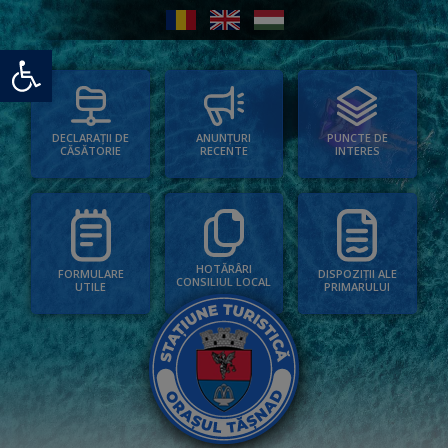
Deschide bara de unelte
PUNCTE DE
ANUNȚURI
DECLARAȚII DE
INTERES
RECENTE
CĂSĂTORIE
HOTĂRÂRI
FORMULARE
DISPOZIȚII ALE
CONSILIUL LOCAL
UTILE
PRIMARULUI