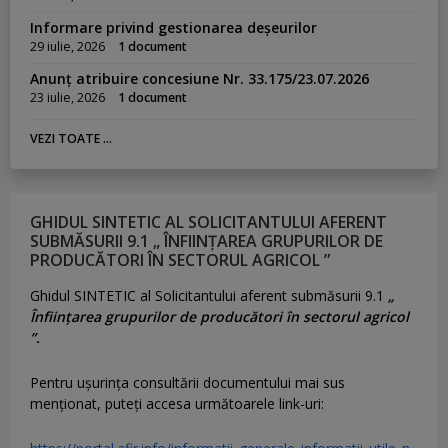
Informare privind gestionarea deșeurilor
29 iulie, 2026
1 document
Anunț atribuire concesiune Nr. 33.175/23.07.2026
23 iulie, 2026
1 document
VEZI TOATE ...
GHIDUL SINTETIC AL SOLICITANTULUI AFERENT
SUBMĂSURII 9.1 „ ÎNFIINȚAREA GRUPURILOR DE
PRODUCĂTORI ÎN SECTORUL AGRICOL ”
Ghidul SINTETIC al Solicitantului aferent submăsurii 9.1
„
Înființarea grupurilor de producători în sectorul agricol
”.
Pentru uşurinţa consultării documentului mai sus
menţionat, puteţi accesa următoarele link-uri: