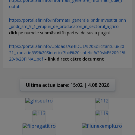
https://portal.afir.info/informatii_generale_informatii_utile_n
outati
https://portal.afir.info/informatii_generale_pndr_investitii_prin
_pndr_sm_9_1_grupuri_de_producatori_in_sectorul_agricol
–
click pe numele submăsurii în partea de sus a paginii
https://portal.afir.info/Uploads/GHIDUL%20Solicitantului/20
21_tranzitie/GS%20Sintetic/Ghid%20sintetic%20sM%209.1%
20-%20FINAL.pdf
–
link direct către document
Ultima actualizare: 15:02 | 4.08.2026