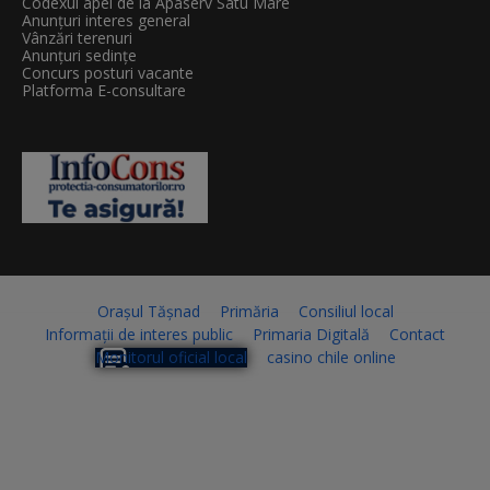
Codexul apei de la Apaserv Satu Mare
Anunțuri interes general
Vânzări terenuri
Anunțuri sedințe
Concurs posturi vacante
Platforma E-consultare
Orașul Tășnad
Primăria
Consiliul local
Informații de interes public
Primaria Digitală
Contact
Monitorul oficial local
casino chile online