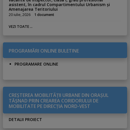
asistent, în cadrul Compartimentului Urbanism și
Amenajarea Teritoriului
20 iulie, 2026
1 document
VEZI TOATE ...
PROGRAMĂRI ONLINE BULETINE
PROGRAMARE ONLINE
CREŞTEREA MOBILITĂŢII URBANE DIN ORAŞUL
TĂŞNAD PRIN CREAREA CORIDORULUI DE
MOBILITATE PE DIRECŢIA NORD-VEST
DETALII PROIECT