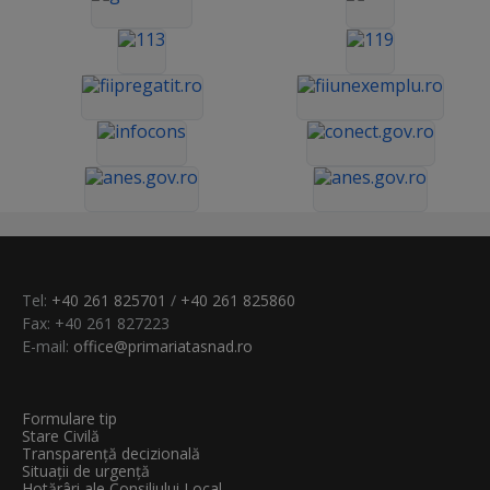
Tel:
+40 261 825701
/
+40 261 825860
Fax: +40 261 827223
E-mail:
office@primariatasnad.ro
Formulare tip
Stare Civilă
Transparenţă decizională
Situații de urgență
Hotărâri ale Consiliului Local