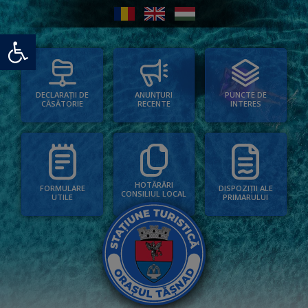
Deschide bara de unelte
PUNCTE DE
ANUNȚURI
DECLARAȚII DE
INTERES
RECENTE
CĂSĂTORIE
HOTĂRÂRI
FORMULARE
DISPOZIȚII ALE
CONSILIUL LOCAL
UTILE
PRIMARULUI