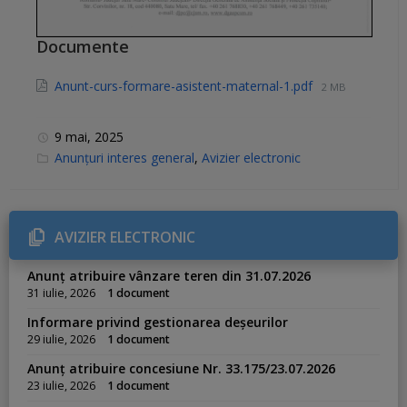
Documente
Anunt-curs-formare-asistent-maternal-1.pdf
2 MB
9 mai, 2025
C
Anunțuri interes general
,
Avizier electronic
a
t
e
g
o
r
AVIZIER ELECTRONIC
i
e
s
Anunț atribuire vânzare teren din 31.07.2026
:
31 iulie, 2026
1 document
Informare privind gestionarea deșeurilor
29 iulie, 2026
1 document
Anunț atribuire concesiune Nr. 33.175/23.07.2026
23 iulie, 2026
1 document