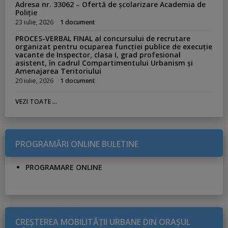
Adresa nr. 33062 – Ofertă de școlarizare Academia de
Poliție
23 iulie, 2026
1 document
PROCES-VERBAL FINAL al concursului de recrutare
organizat pentru ocuparea funcției publice de execuție
vacante de Inspector, clasa I, grad profesional
asistent, în cadrul Compartimentului Urbanism și
Amenajarea Teritoriului
20 iulie, 2026
1 document
VEZI TOATE ...
PROGRAMĂRI ONLINE BULETINE
PROGRAMARE ONLINE
CREŞTEREA MOBILITĂŢII URBANE DIN ORAŞUL