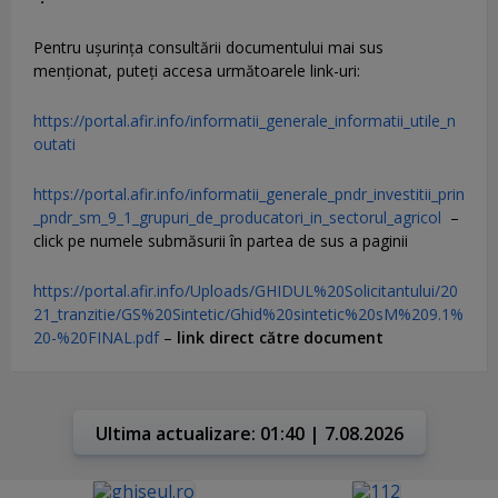
Pentru uşurinţa consultării documentului mai sus
menţionat, puteţi accesa următoarele link-uri:
https://portal.afir.info/informatii_generale_informatii_utile_n
outati
https://portal.afir.info/informatii_generale_pndr_investitii_prin
_pndr_sm_9_1_grupuri_de_producatori_in_sectorul_agricol
–
click pe numele submăsurii în partea de sus a paginii
https://portal.afir.info/Uploads/GHIDUL%20Solicitantului/20
21_tranzitie/GS%20Sintetic/Ghid%20sintetic%20sM%209.1%
20-%20FINAL.pdf
–
link direct către document
Ultima actualizare: 01:40 | 7.08.2026