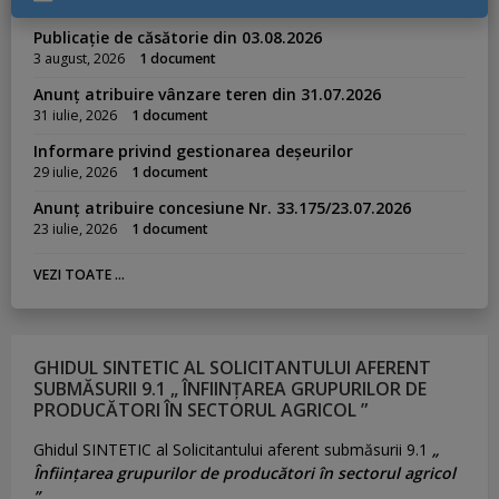
Publicație de căsătorie din 03.08.2026
3 august, 2026
1 document
Anunț atribuire vânzare teren din 31.07.2026
31 iulie, 2026
1 document
Informare privind gestionarea deșeurilor
29 iulie, 2026
1 document
Anunț atribuire concesiune Nr. 33.175/23.07.2026
23 iulie, 2026
1 document
VEZI TOATE ...
GHIDUL SINTETIC AL SOLICITANTULUI AFERENT
SUBMĂSURII 9.1 „ ÎNFIINȚAREA GRUPURILOR DE
PRODUCĂTORI ÎN SECTORUL AGRICOL ”
Ghidul SINTETIC al Solicitantului aferent submăsurii 9.1
„
Înființarea grupurilor de producători în sectorul agricol
”.