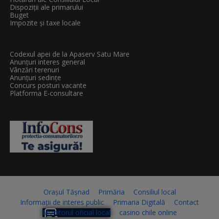
Dispoziții ale primarului
Buget
Impozite și taxe locale
Codexul apei de la Apaserv Satu Mare
Anunțuri interes general
Vânzări terenuri
Anunțuri sedințe
Concurs posturi vacante
Platforma E-consultare
Orașul Tășnad
Primăria
Consiliul local
Informații de interes public
Primaria Digitală
Contact
Monitorul oficial local
casino chile online