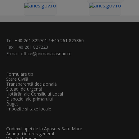
Tel:
+40 261 825701
/
+40 261 825860
Fax: +40 261 827223
E-mail:
office@primariatasnad.ro
Formulare tip
Stare Civilă
Transparenţă decizională
Situații de urgență
Hotărâri ale Consiliului Local
Dispoziții ale primarului
Buget
Impozite și taxe locale
Codexul apei de la Apaserv Satu Mare
Anunțuri interes general
Vânzări terenuri