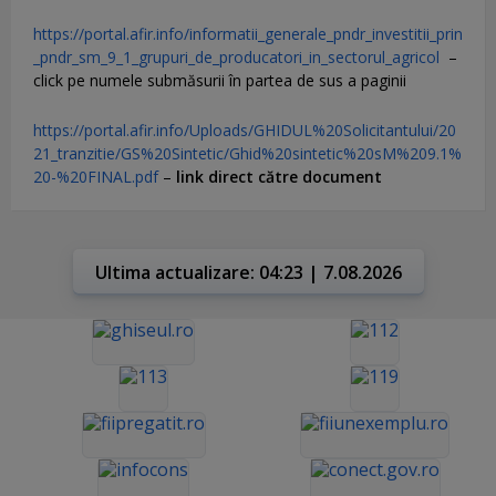
https://portal.afir.info/informatii_generale_pndr_investitii_prin
_pndr_sm_9_1_grupuri_de_producatori_in_sectorul_agricol
–
click pe numele submăsurii în partea de sus a paginii
https://portal.afir.info/Uploads/GHIDUL%20Solicitantului/20
21_tranzitie/GS%20Sintetic/Ghid%20sintetic%20sM%209.1%
20-%20FINAL.pdf
–
link direct către document
Ultima actualizare: 04:23 | 7.08.2026