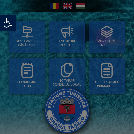
Deschide bara de unelte
PUNCTE DE
ANUNȚURI
DECLARAȚII DE
INTERES
RECENTE
CĂSĂTORIE
HOTĂRÂRI
FORMULARE
DISPOZIȚII ALE
CONSILIUL LOCAL
UTILE
PRIMARULUI