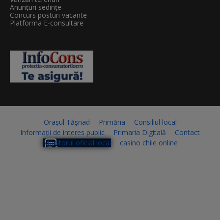
Anunțuri sedințe
Concurs posturi vacante
Platforma E-consultare
Orașul Tășnad
Primăria
Consiliul local
Informații de interes public
Primaria Digitală
Contact
Monitorul oficial local
casino chile online