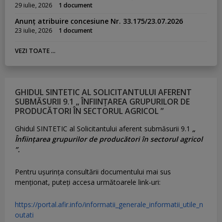
29 iulie, 2026
1 document
Anunț atribuire concesiune Nr. 33.175/23.07.2026
23 iulie, 2026
1 document
VEZI TOATE ...
GHIDUL SINTETIC AL SOLICITANTULUI AFERENT
SUBMĂSURII 9.1 „ ÎNFIINȚAREA GRUPURILOR DE
PRODUCĂTORI ÎN SECTORUL AGRICOL ”
Ghidul SINTETIC al Solicitantului aferent submăsurii 9.1
„
Înființarea grupurilor de producători în sectorul agricol
”.
Pentru uşurinţa consultării documentului mai sus
menţionat, puteţi accesa următoarele link-uri:
https://portal.afir.info/informatii_generale_informatii_utile_n
outati