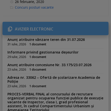
26 februarie, 2020
C
Concurs posturi vacante
a
t
e
g
o
r
AVIZIER ELECTRONIC
i
e
s
Anunț atribuire vânzare teren din 31.07.2026
:
31 iulie, 2026
1 document
Informare privind gestionarea deșeurilor
29 iulie, 2026
1 document
Anunț atribuire concesiune Nr. 33.175/23.07.2026
23 iulie, 2026
1 document
Adresa nr. 33062 – Ofertă de școlarizare Academia de
Poliție
23 iulie, 2026
1 document
PROCES-VERBAL FINAL al concursului de recrutare
organizat pentru ocuparea funcției publice de execuție
vacante de Inspector, clasa I, grad profesional
asistent, în cadrul Compartimentului Urbanism și
Amenajarea Teritoriului