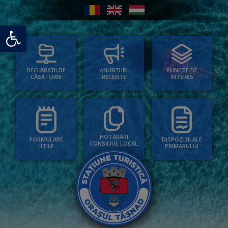
Deschide bara de unelte
PUNCTE DE
ANUNȚURI
DECLARAȚII DE
INTERES
RECENTE
CĂSĂTORIE
HOTĂRÂRI
FORMULARE
DISPOZIȚII ALE
CONSILIUL LOCAL
UTILE
PRIMARULUI