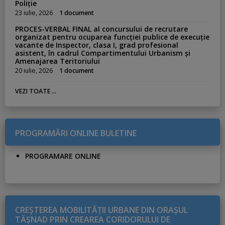
Poliție
23 iulie, 2026
1 document
PROCES-VERBAL FINAL al concursului de recrutare
organizat pentru ocuparea funcției publice de execuție
vacante de Inspector, clasa I, grad profesional
asistent, în cadrul Compartimentului Urbanism și
Amenajarea Teritoriului
20 iulie, 2026
1 document
VEZI TOATE ...
PROGRAMĂRI ONLINE BULETINE
PROGRAMARE ONLINE
CREŞTEREA MOBILITĂŢII URBANE DIN ORAŞUL
TĂŞNAD PRIN CREAREA CORIDORULUI DE