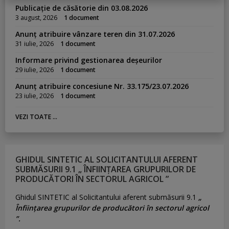
Publicație de căsătorie din 03.08.2026
3 august, 2026
1 document
Anunț atribuire vânzare teren din 31.07.2026
31 iulie, 2026
1 document
Informare privind gestionarea deșeurilor
29 iulie, 2026
1 document
Anunț atribuire concesiune Nr. 33.175/23.07.2026
23 iulie, 2026
1 document
VEZI TOATE ...
GHIDUL SINTETIC AL SOLICITANTULUI AFERENT
SUBMĂSURII 9.1 „ ÎNFIINȚAREA GRUPURILOR DE
PRODUCĂTORI ÎN SECTORUL AGRICOL ”
Ghidul SINTETIC al Solicitantului aferent submăsurii 9.1
„
Înființarea grupurilor de producători în sectorul agricol
”.