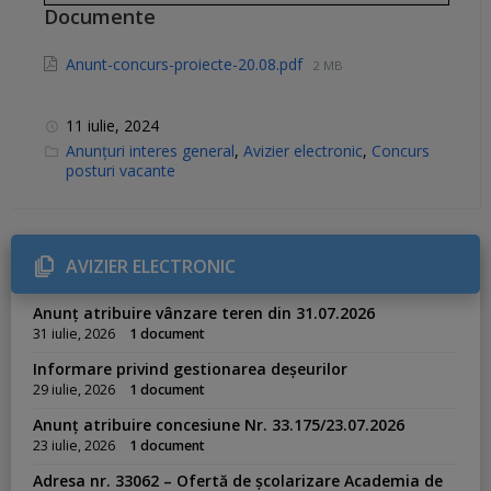
Documente
Anunt-concurs-proiecte-20.08.pdf
2 MB
11 iulie, 2024
C
Anunțuri interes general
,
Avizier electronic
,
Concurs
a
posturi vacante
t
e
g
o
r
i
AVIZIER ELECTRONIC
e
s
:
Anunț atribuire vânzare teren din 31.07.2026
31 iulie, 2026
1 document
Informare privind gestionarea deșeurilor
29 iulie, 2026
1 document
Anunț atribuire concesiune Nr. 33.175/23.07.2026
23 iulie, 2026
1 document
Adresa nr. 33062 – Ofertă de școlarizare Academia de