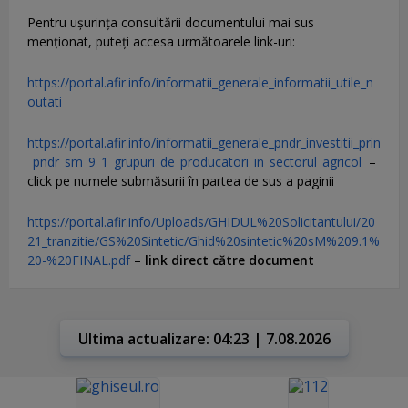
Pentru uşurinţa consultării documentului mai sus
menţionat, puteţi accesa următoarele link-uri:
https://portal.afir.info/informatii_generale_informatii_utile_n
outati
https://portal.afir.info/informatii_generale_pndr_investitii_prin
_pndr_sm_9_1_grupuri_de_producatori_in_sectorul_agricol
–
click pe numele submăsurii în partea de sus a paginii
https://portal.afir.info/Uploads/GHIDUL%20Solicitantului/20
21_tranzitie/GS%20Sintetic/Ghid%20sintetic%20sM%209.1%
20-%20FINAL.pdf
–
link direct către document
Ultima actualizare: 04:23 | 7.08.2026