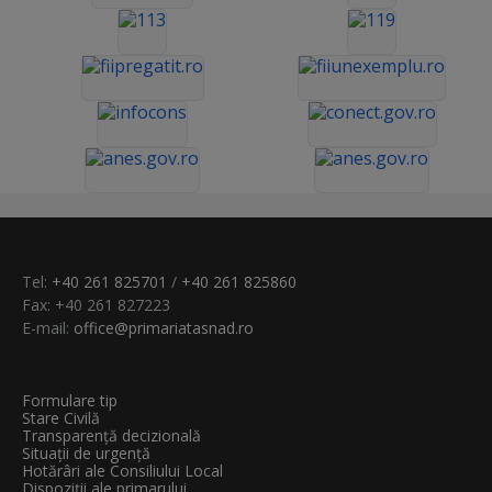
Tel:
+40 261 825701
/
+40 261 825860
Fax: +40 261 827223
E-mail:
office@primariatasnad.ro
Formulare tip
Stare Civilă
Transparenţă decizională
Situații de urgență
Hotărâri ale Consiliului Local
Dispoziții ale primarului