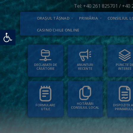
Tel:
+40 261 825701
/
+40 
ORAȘUL TĂȘNAD
PRIMĂRIA
CONSILIUL L
Deschide bara de unelte
CASINO CHILE ONLINE
PUNCTE D
ANUNȚURI
DECLARAȚII DE
INTERES
RECENTE
CĂSĂTORIE
HOTĂRÂRI
FORMULARE
DISPOZIȚII 
CONSILIUL LOCAL
UTILE
PRIMARULU