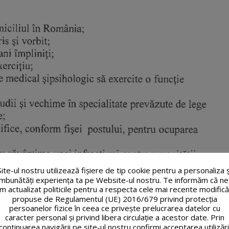
Site-ul nostru utilizează fişiere de tip cookie pentru a personaliza ș
îmbunătăți experiența ta pe Website-ul nostru. Te informăm că ne
m actualizat politicile pentru a respecta cele mai recente modifică
propuse de Regulamentul (UE) 2016/679 privind protecția
persoanelor fizice în ceea ce privește prelucrarea datelor cu
caracter personal și privind libera circulație a acestor date. Prin
continuarea navigării pe site-ul nostru confirmi acceptarea utilizări