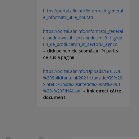
https://portal.afir.info/informatii_general
e_informatii_utile_noutati
https://portal.afir.info/informatii_general
e_pndr_investitii_prin_pndr_sm_9_1_grup
uri_de_producatori_in_sectorul_agricol
– click pe numele submăsurii în partea
de sus a paginii
https://portal.afir.info/Uploads/GHIDUL
%20Solicitantului/2021_tranzitie/GS%20
Sintetic/Ghid%20sintetic%20sM%209.1
%20-%20FINAL.pdf
–
link direct către
document