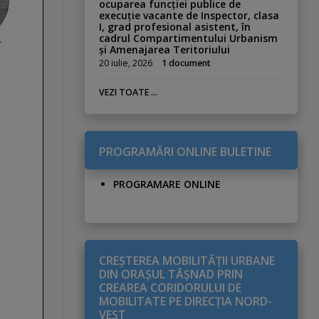
ocuparea funcției publice de
execuție vacante de Inspector, clasa
I, grad profesional asistent, în
cadrul Compartimentului Urbanism
și Amenajarea Teritoriului
20 iulie, 2026
1 document
VEZI TOATE ...
PROGRAMĂRI ONLINE BULETINE
PROGRAMARE ONLINE
CREŞTEREA MOBILITĂŢII URBANE
DIN ORAŞUL TĂŞNAD PRIN
CREAREA CORIDORULUI DE
MOBILITATE PE DIRECŢIA NORD-
VEST