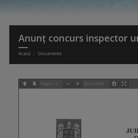
Anunț concurs inspector u
Acasă
Documente
Page
1
/
5
Zoom
100%