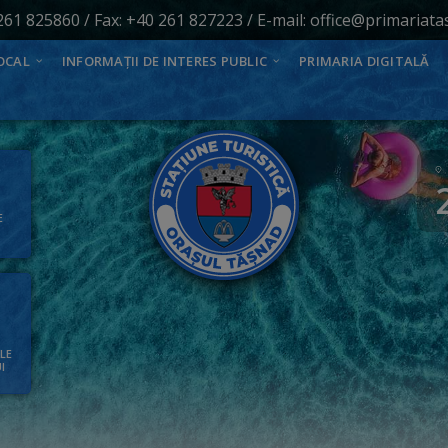
261 825860
/ Fax: +40 261 827223 / E-mail:
office@primariata
OCAL
INFORMAȚII DE INTERES PUBLIC
PRIMARIA DIGITALĂ
E
ALE
I