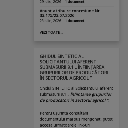
29 iulie, 2026
1 document
Anunț atribuire concesiune Nr.
33.175/23.07.2026
23 iulie, 2026
1 document
VEZI TOATE ...
GHIDUL SINTETIC AL
SOLICITANTULUI AFERENT
SUBMĂSURII 9.1 „ ÎNFIINȚAREA
GRUPURILOR DE PRODUCĂTORI
ÎN SECTORUL AGRICOL ”
Ghidul SINTETIC al Solicitantului aferent
submăsurii 9.1
„ Înființarea grupurilor
de producători în sectorul agricol ”.
Pentru uşurinţa consultării
documentului mai sus menţionat, puteţi
accesa următoarele link-uri: