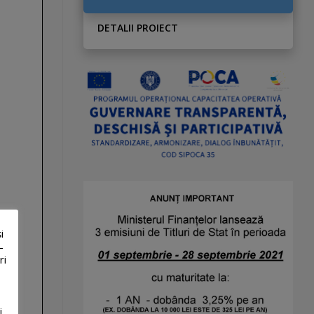
DETALII PROIECT
i
-
ri
i