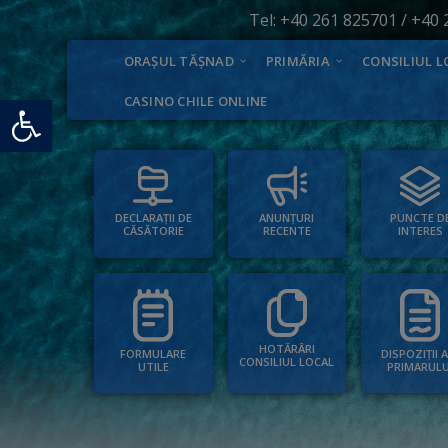
Tel:
+40 261 825701
/
+40 
ORAȘUL TĂȘNAD
PRIMĂRIA
CONSILIUL L
Deschide bara de unelte
CASINO CHILE ONLINE
PUNCTE D
ANUNȚURI
DECLARAȚII DE
INTERES
RECENTE
CĂSĂTORIE
HOTĂRÂRI
FORMULARE
DISPOZIȚII 
CONSILIUL LOCAL
UTILE
PRIMARULU