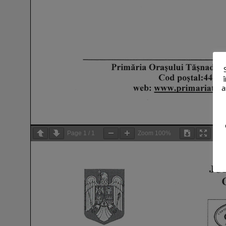
a
Page
1
/
1
Zoom
100%