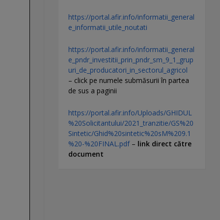
https://portal.afir.info/informatii_general
e_informatii_utile_noutati
https://portal.afir.info/informatii_general
e_pndr_investitii_prin_pndr_sm_9_1_grup
uri_de_producatori_in_sectorul_agricol
– click pe numele submăsurii în partea
de sus a paginii
https://portal.afir.info/Uploads/GHIDUL
%20Solicitantului/2021_tranzitie/GS%20
Sintetic/Ghid%20sintetic%20sM%209.1
%20-%20FINAL.pdf
–
link direct către
document