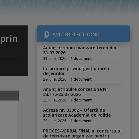
AVIZIER ELECTRONIC
prin
Anunț atribuire vânzare teren din
31.07.2026
31 iulie, 2026
1 document
Informare privind gestionarea
deșeurilor
29 iulie, 2026
1 document
Anunț atribuire concesiune Nr.
33.175/23.07.2026
23 iulie, 2026
1 document
Adresa nr. 33062 – Ofertă de
școlarizare Academia de Poliție
23 iulie, 2026
1 document
PROCES-VERBAL FINAL al concursului
de recrutare organizat pentru