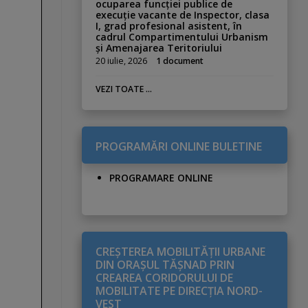
ocuparea funcției publice de
execuție vacante de Inspector, clasa
I, grad profesional asistent, în
cadrul Compartimentului Urbanism
și Amenajarea Teritoriului
20 iulie, 2026
1 document
VEZI TOATE ...
PROGRAMĂRI ONLINE BULETINE
PROGRAMARE ONLINE
CREŞTEREA MOBILITĂŢII URBANE
DIN ORAŞUL TĂŞNAD PRIN
CREAREA CORIDORULUI DE
MOBILITATE PE DIRECŢIA NORD-
VEST