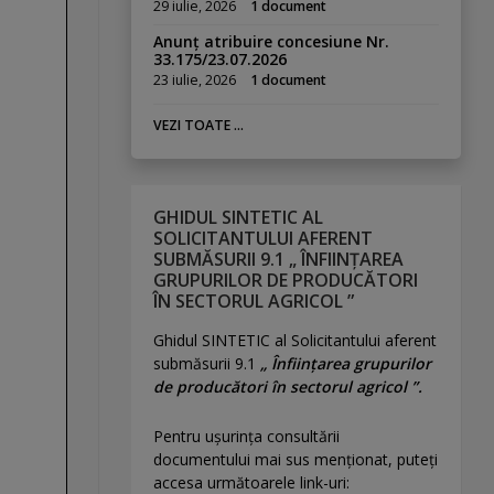
29 iulie, 2026
1 document
Anunț atribuire concesiune Nr.
33.175/23.07.2026
23 iulie, 2026
1 document
VEZI TOATE ...
GHIDUL SINTETIC AL
SOLICITANTULUI AFERENT
SUBMĂSURII 9.1 „ ÎNFIINȚAREA
GRUPURILOR DE PRODUCĂTORI
ÎN SECTORUL AGRICOL ”
Ghidul SINTETIC al Solicitantului aferent
submăsurii 9.1
„ Înființarea grupurilor
de producători în sectorul agricol ”.
Pentru uşurinţa consultării
documentului mai sus menţionat, puteţi
accesa următoarele link-uri: