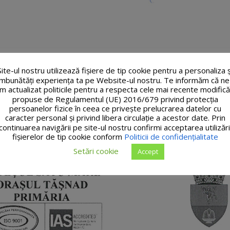
Site-ul nostru utilizează fişiere de tip cookie pentru a personaliza ș
îmbunătăți experiența ta pe Website-ul nostru. Te informăm că ne
m actualizat politicile pentru a respecta cele mai recente modifică
propuse de Regulamentul (UE) 2016/679 privind protecția
persoanelor fizice în ceea ce privește prelucrarea datelor cu
caracter personal și privind libera circulație a acestor date. Prin
continuarea navigării pe site-ul nostru confirmi acceptarea utilizări
fişierelor de tip cookie conform
Politicii de confidențialitate
Setări cookie
Accept