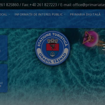
261 825860
/ Fax: +40 261 827223 / E-mail:
office@primariata
OCAL
INFORMAȚII DE INTERES PUBLIC
PRIMARIA DIGITALĂ
E
ALE
I