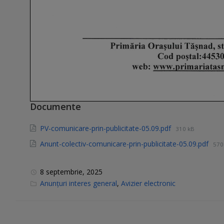
Documente
PV-comunicare-prin-publicitate-05.09.pdf
310 kB
Anunt-colectiv-comunicare-prin-publicitate-05.09.pdf
570
8 septembrie, 2025
C
Anunțuri interes general
,
Avizier electronic
a
t
e
g
o