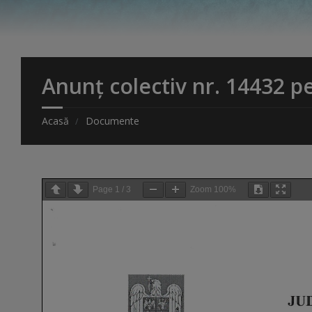
Anunț colectiv nr. 14432 p
Acasă
Documente
Page
1
/
3
Zoom
100%