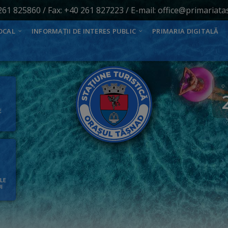
261 825860
/ Fax: +40 261 827223 / E-mail:
office@primariata
OCAL
INFORMAȚII DE INTERES PUBLIC
PRIMARIA DIGITALĂ
E
ALE
I