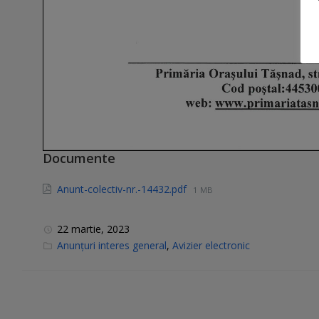
Documente
Anunt-colectiv-nr.-14432.pdf
1 MB
22 martie, 2023
C
Anunțuri interes general
,
Avizier electronic
a
t
e
g
o
r
i