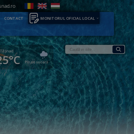
snad.ro
CONTACT
MONITORUL OFICIAL LOCAL
Tăşnad
25°C
Ploaie ușoară