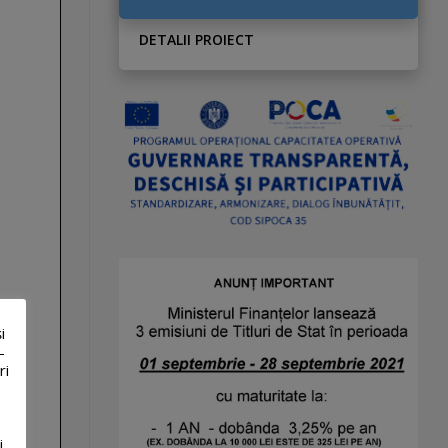
DETALII PROIECT
i
-
ri
i