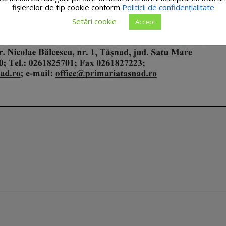
fişierelor de tip cookie conform
Politicii de confidențialitate
Setări cookie
Accept