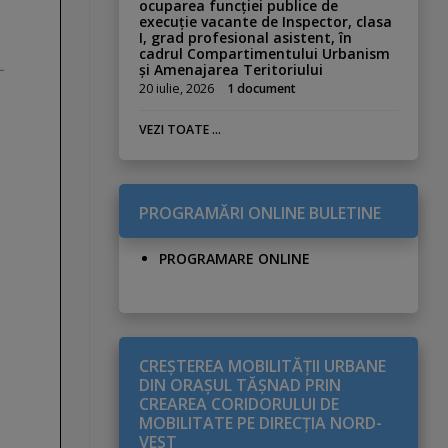
ocuparea funcției publice de
execuție vacante de Inspector, clasa
I, grad profesional asistent, în
cadrul Compartimentului Urbanism
și Amenajarea Teritoriului
20 iulie, 2026
1 document
VEZI TOATE ...
PROGRAMĂRI ONLINE BULETINE
PROGRAMARE ONLINE
CREŞTEREA MOBILITĂŢII URBANE
DIN ORAŞUL TĂŞNAD PRIN
CREAREA CORIDORULUI DE
MOBILITATE PE DIRECŢIA NORD-
VEST