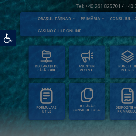
Tel:
+40 261 825701
/
+40 
ORAȘUL TĂȘNAD
PRIMĂRIA
CONSILIUL L
Deschide bara de unelte
CASINO CHILE ONLINE
PUNCTE D
ANUNȚURI
DECLARAȚII DE
INTERES
RECENTE
CĂSĂTORIE
HOTĂRÂRI
FORMULARE
DISPOZIȚII 
CONSILIUL LOCAL
UTILE
PRIMARULU