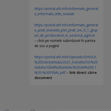
https://portal.afir.info/informatii_general
e_informatii_utile_noutati
https://portal.afir.info/informatii_general
e_pndr_investitii_prin_pndr_sm_9_1_grup
uri_de_producatori_in_sectorul_agricol
– click pe numele submăsurii în partea
de sus a paginii
https://portal.afir.info/Uploads/GHIDUL
%20Solicitantului/2021_tranzitie/GS%20
Sintetic/Ghid%20sintetic%20sM%209.1
%20-%20FINAL.pdf
–
link direct către
document