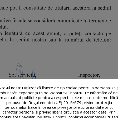
Site-ul nostru utilizează fişiere de tip cookie pentru a personaliza ș
îmbunătăți experiența ta pe Website-ul nostru. Te informăm că ne
m actualizat politicile pentru a respecta cele mai recente modifică
propuse de Regulamentul (UE) 2016/679 privind protecția
persoanelor fizice în ceea ce privește prelucrarea datelor cu
caracter personal și privind libera circulație a acestor date. Prin
continuarea navigării pe site-ul nostru confirmi acceptarea utilizări