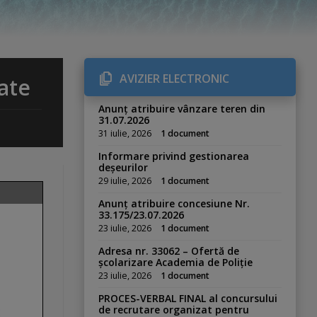
AVIZIER ELECTRONIC
ate
Anunț atribuire vânzare teren din
31.07.2026
31 iulie, 2026
1 document
Informare privind gestionarea
deșeurilor
29 iulie, 2026
1 document
Anunț atribuire concesiune Nr.
33.175/23.07.2026
23 iulie, 2026
1 document
Adresa nr. 33062 – Ofertă de
școlarizare Academia de Poliție
23 iulie, 2026
1 document
PROCES-VERBAL FINAL al concursului
de recrutare organizat pentru