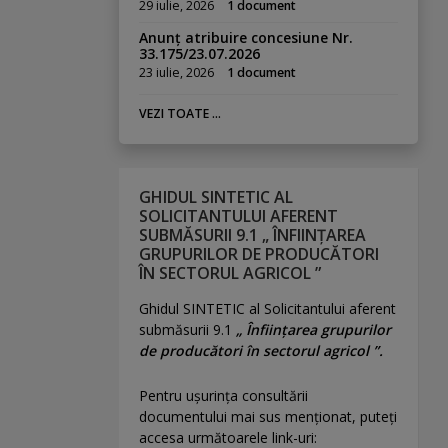
29 iulie, 2026
1 document
Anunț atribuire concesiune Nr.
33.175/23.07.2026
23 iulie, 2026
1 document
VEZI TOATE ...
GHIDUL SINTETIC AL
SOLICITANTULUI AFERENT
SUBMĂSURII 9.1 „ ÎNFIINȚAREA
GRUPURILOR DE PRODUCĂTORI
ÎN SECTORUL AGRICOL ”
Ghidul SINTETIC al Solicitantului aferent
submăsurii 9.1
„ Înființarea grupurilor
de producători în sectorul agricol ”.
Pentru uşurinţa consultării
documentului mai sus menţionat, puteţi
accesa următoarele link-uri: