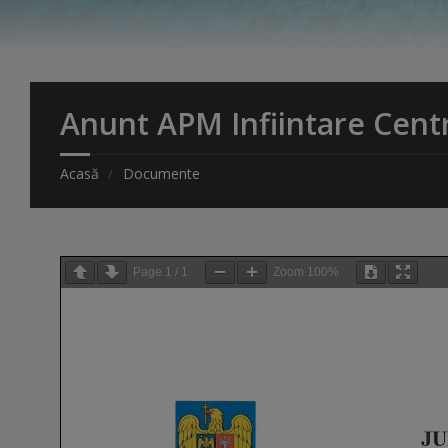
Anunt APM Infiintare Centr
Acasă
Documente
Page
1
/
1
Zoom
100%