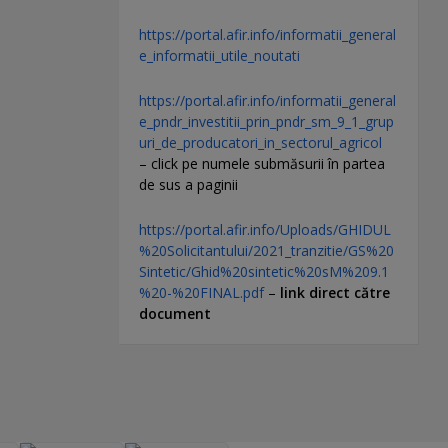
https://portal.afir.info/informatii_general
e_informatii_utile_noutati
https://portal.afir.info/informatii_general
e_pndr_investitii_prin_pndr_sm_9_1_grup
uri_de_producatori_in_sectorul_agricol
– click pe numele submăsurii în partea
de sus a paginii
https://portal.afir.info/Uploads/GHIDUL
%20Solicitantului/2021_tranzitie/GS%20
Sintetic/Ghid%20sintetic%20sM%209.1
%20-%20FINAL.pdf
–
link direct către
document