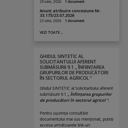
29 iulie, 2026
1 document
Anunț atribuire concesiune Nr.
33.175/23.07.2026
23 iulie, 2026
1 document
VEZI TOATE ...
GHIDUL SINTETIC AL
SOLICITANTULUI AFERENT
SUBMĂSURII 9.1 „ ÎNFIINȚAREA
GRUPURILOR DE PRODUCĂTORI
ÎN SECTORUL AGRICOL ”
Ghidul SINTETIC al Solicitantului aferent
submăsurii 9.1
„ Înființarea grupurilor
de producători în sectorul agricol ”.
Pentru uşurinţa consultării
documentului mai sus menţionat, puteţi
accesa următoarele link-uri: