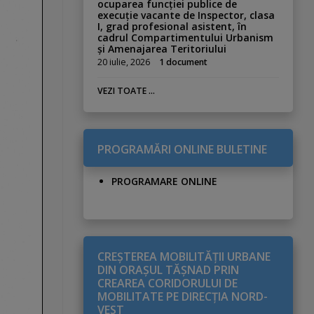
ocuparea funcției publice de
execuție vacante de Inspector, clasa
I, grad profesional asistent, în
cadrul Compartimentului Urbanism
și Amenajarea Teritoriului
20 iulie, 2026
1 document
VEZI TOATE ...
PROGRAMĂRI ONLINE BULETINE
PROGRAMARE ONLINE
CREŞTEREA MOBILITĂŢII URBANE
DIN ORAŞUL TĂŞNAD PRIN
CREAREA CORIDORULUI DE
MOBILITATE PE DIRECŢIA NORD-
VEST