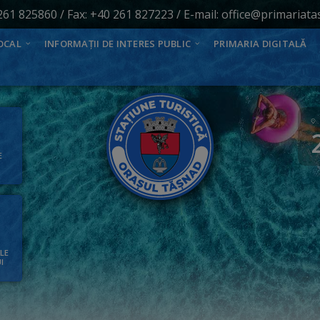
261 825860
/ Fax: +40 261 827223 / E-mail:
office@primariata
OCAL
INFORMAȚII DE INTERES PUBLIC
PRIMARIA DIGITALĂ
E
ALE
I