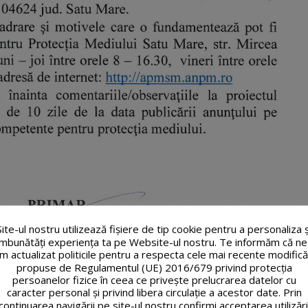
Site-ul nostru utilizează fişiere de tip cookie pentru a personaliza ș
îmbunătăți experiența ta pe Website-ul nostru. Te informăm că ne
m actualizat politicile pentru a respecta cele mai recente modifică
propuse de Regulamentul (UE) 2016/679 privind protecția
persoanelor fizice în ceea ce privește prelucrarea datelor cu
caracter personal și privind libera circulație a acestor date. Prin
continuarea navigării pe site-ul nostru confirmi acceptarea utilizări