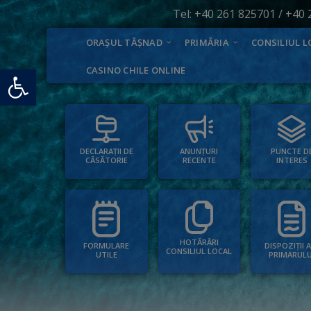
Tel:
+40 261 825701
/
+40 
ORAȘUL TĂȘNAD
PRIMĂRIA
CONSILIUL L
Deschide bara de unelte
CASINO CHILE ONLINE
PUNCTE D
ANUNȚURI
DECLARAȚII DE
INTERES
RECENTE
CĂSĂTORIE
HOTĂRÂRI
FORMULARE
DISPOZIȚII 
CONSILIUL LOCAL
UTILE
PRIMARULU