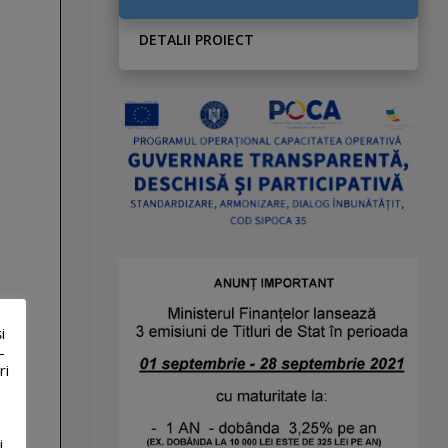
DETALII PROIECT
i
-
ri
i