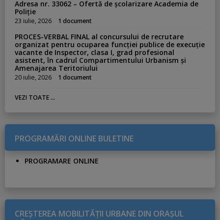
Adresa nr. 33062 – Ofertă de școlarizare Academia de
Poliție
23 iulie, 2026
1 document
PROCES-VERBAL FINAL al concursului de recrutare
organizat pentru ocuparea funcției publice de execuție
vacante de Inspector, clasa I, grad profesional
asistent, în cadrul Compartimentului Urbanism și
Amenajarea Teritoriului
20 iulie, 2026
1 document
VEZI TOATE ...
PROGRAMĂRI ONLINE BULETINE
PROGRAMARE ONLINE
CREŞTEREA MOBILITĂŢII URBANE DIN ORAŞUL