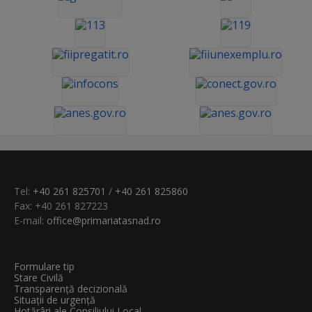
Tel:
+40 261 825701
/
+40 261 825860
Fax: +40 261 827223
E-mail:
office@primariatasnad.ro
Formulare tip
Stare Civilă
Transparenţă decizională
Situații de urgență
Hotărâri ale Consiliului Local