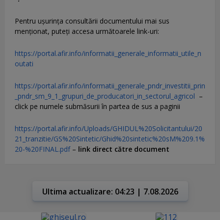
Pentru uşurinţa consultării documentului mai sus
menţionat, puteţi accesa următoarele link-uri:
https://portal.afir.info/informatii_generale_informatii_utile_n
outati
https://portal.afir.info/informatii_generale_pndr_investitii_prin
_pndr_sm_9_1_grupuri_de_producatori_in_sectorul_agricol
–
click pe numele submăsurii în partea de sus a paginii
https://portal.afir.info/Uploads/GHIDUL%20Solicitantului/20
21_tranzitie/GS%20Sintetic/Ghid%20sintetic%20sM%209.1%
20-%20FINAL.pdf
–
link direct către document
Ultima actualizare: 04:23 | 7.08.2026