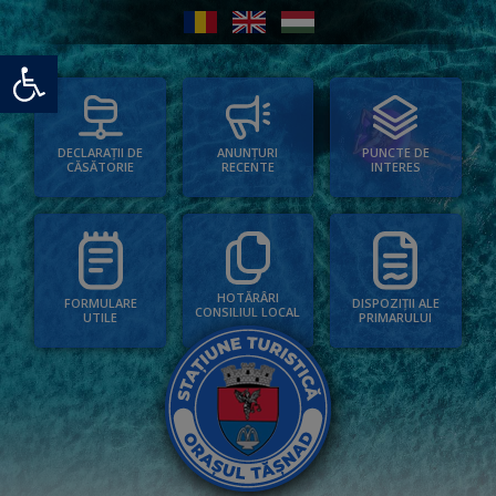
Deschide bara de unelte
PUNCTE DE
ANUNȚURI
DECLARAȚII DE
INTERES
RECENTE
CĂSĂTORIE
HOTĂRÂRI
FORMULARE
DISPOZIȚII ALE
CONSILIUL LOCAL
UTILE
PRIMARULUI