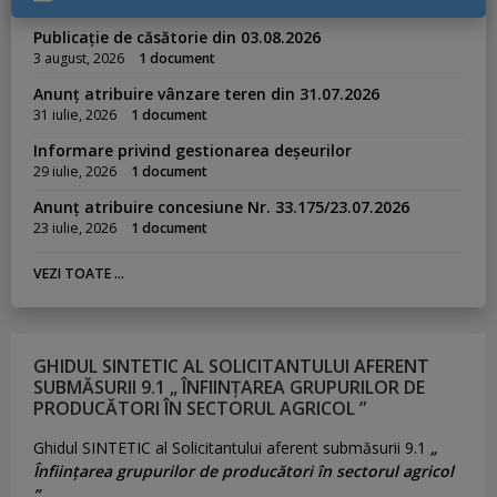
Publicație de căsătorie din 03.08.2026
3 august, 2026
1 document
Anunț atribuire vânzare teren din 31.07.2026
31 iulie, 2026
1 document
Informare privind gestionarea deșeurilor
29 iulie, 2026
1 document
Anunț atribuire concesiune Nr. 33.175/23.07.2026
23 iulie, 2026
1 document
VEZI TOATE ...
GHIDUL SINTETIC AL SOLICITANTULUI AFERENT
SUBMĂSURII 9.1 „ ÎNFIINȚAREA GRUPURILOR DE
PRODUCĂTORI ÎN SECTORUL AGRICOL ”
Ghidul SINTETIC al Solicitantului aferent submăsurii 9.1
„
Înființarea grupurilor de producători în sectorul agricol
”.