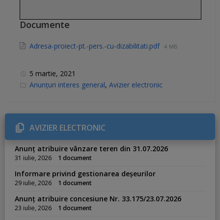
Documente
Adresa-proiect-pt.-pers.-cu-dizabilitati.pdf
4 MB
5 martie, 2021
C
Anunțuri interes general
,
Avizier electronic
a
t
e
g
o
r
AVIZIER ELECTRONIC
i
e
s
Anunț atribuire vânzare teren din 31.07.2026
:
31 iulie, 2026
1 document
Informare privind gestionarea deșeurilor
29 iulie, 2026
1 document
Anunț atribuire concesiune Nr. 33.175/23.07.2026
23 iulie, 2026
1 document