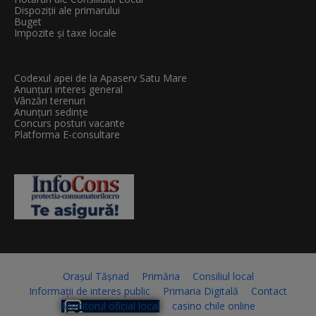
Dispoziții ale primarului
Buget
Impozite și taxe locale
Codexul apei de la Apaserv Satu Mare
Anunțuri interes general
Vânzări terenuri
Anunțuri sedințe
Concurs posturi vacante
Platforma E-consultare
Orașul Tășnad
Primăria
Consiliul local
Informații de interes public
Primaria Digitală
Contact
Monitorul oficial local
casino chile online