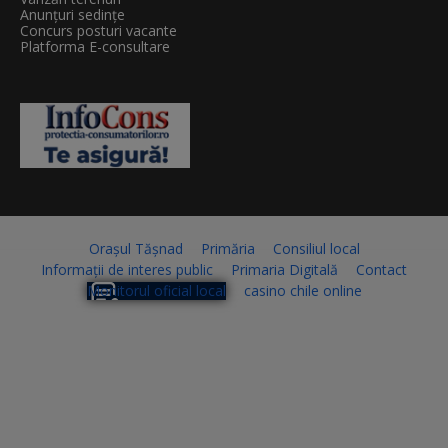
Anunțuri sedințe
Concurs posturi vacante
Platforma E-consultare
Orașul Tășnad
Primăria
Consiliul local
Informații de interes public
Primaria Digitală
Contact
Monitorul oficial local
casino chile online