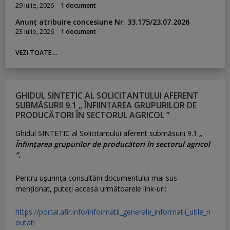
29 iulie, 2026
1 document
Anunț atribuire concesiune Nr. 33.175/23.07.2026
23 iulie, 2026
1 document
VEZI TOATE ...
GHIDUL SINTETIC AL SOLICITANTULUI AFERENT
SUBMĂSURII 9.1 „ ÎNFIINȚAREA GRUPURILOR DE
PRODUCĂTORI ÎN SECTORUL AGRICOL ”
Ghidul SINTETIC al Solicitantului aferent submăsurii 9.1
„
Înființarea grupurilor de producători în sectorul agricol
”.
Pentru uşurinţa consultării documentului mai sus
menţionat, puteţi accesa următoarele link-uri:
https://portal.afir.info/informatii_generale_informatii_utile_n
outati