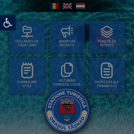
Deschide bara de unelte
PUNCTE DE
ANUNȚURI
DECLARAȚII DE
INTERES
RECENTE
CĂSĂTORIE
HOTĂRÂRI
FORMULARE
DISPOZIȚII ALE
CONSILIUL LOCAL
UTILE
PRIMARULUI