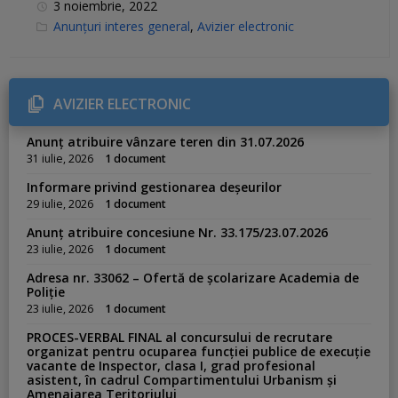
3 noiembrie, 2022
C
Anunțuri interes general
,
Avizier electronic
a
t
e
g
o
r
AVIZIER ELECTRONIC
i
e
s
Anunț atribuire vânzare teren din 31.07.2026
:
31 iulie, 2026
1 document
Informare privind gestionarea deșeurilor
29 iulie, 2026
1 document
Anunț atribuire concesiune Nr. 33.175/23.07.2026
23 iulie, 2026
1 document
Adresa nr. 33062 – Ofertă de școlarizare Academia de
Poliție
23 iulie, 2026
1 document
PROCES-VERBAL FINAL al concursului de recrutare
organizat pentru ocuparea funcției publice de execuție
vacante de Inspector, clasa I, grad profesional
asistent, în cadrul Compartimentului Urbanism și
Amenajarea Teritoriului