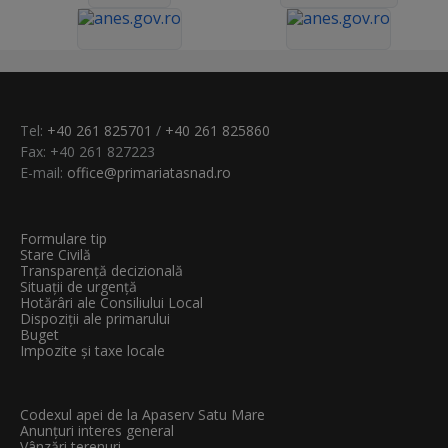
Tel:
+40 261 825701
/
+40 261 825860
Fax: +40 261 827223
E-mail:
office@primariatasnad.ro
Formulare tip
Stare Civilă
Transparenţă decizională
Situații de urgență
Hotărâri ale Consiliului Local
Dispoziții ale primarului
Buget
Impozite și taxe locale
Codexul apei de la Apaserv Satu Mare
Anunțuri interes general
Vânzări terenuri