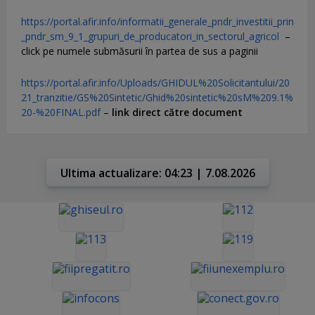
https://portal.afir.info/informatii_generale_pndr_investitii_prin
_pndr_sm_9_1_grupuri_de_producatori_in_sectorul_agricol
–
click pe numele submăsurii în partea de sus a paginii
https://portal.afir.info/Uploads/GHIDUL%20Solicitantului/20
21_tranzitie/GS%20Sintetic/Ghid%20sintetic%20sM%209.1%
20-%20FINAL.pdf
–
link direct către document
Ultima actualizare: 04:23 | 7.08.2026